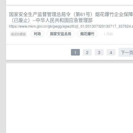
国家安全生产监督管理总局令（第61号）烟花爆竹企业保
（已废止）--中华人民共和国应急管理部
https://www.mem.gov.cn/gk/gwgg/agwzlfl/zjl_01/201307/t20130717_337624.
时政
国家安监总局
烟花爆竹
·
· 1 月前
威武的蘑菇
1
2
3
4
下一