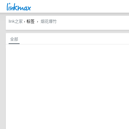
link之家
› 标签
烟花爆竹
›
全部