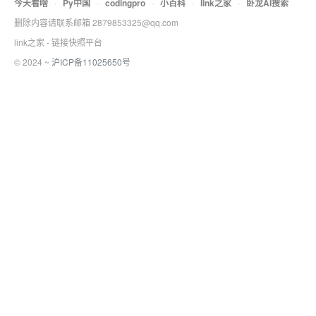
今天看啥
·
Py中国
·
codingpro
·
小百科
·
link之家
·
卧龙AI搜索
删除内容请联系邮箱 2879853325@qq.com
link之家 - 链接快照平台
© 2024 ~
沪ICP备11025650号