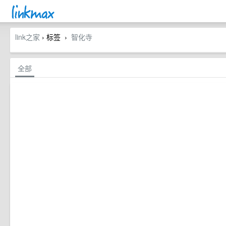
link之家
› 标签
智化寺
›
全部