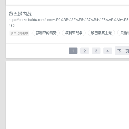
黎巴嫩内战
https://baike.baidu.com/item/%E9%BB%8E%E5%B7%B4%E5%AB%A9%
485
叙利亚的局势
叙利亚战争
黎巴嫩真主党
贝鲁
·
骑白马的毛巾
1
2
3
4
下一