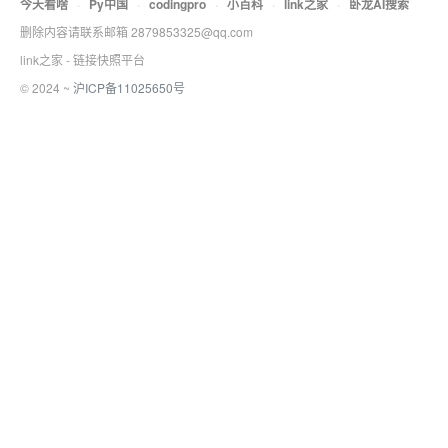
今天看啥
·
Py中国
·
codingpro
·
小百科
·
link之家
·
卧龙AI搜索
删除内容请联系邮箱 2879853325@qq.com
link之家 - 链接快照平台
© 2024 ~
沪ICP备11025650号