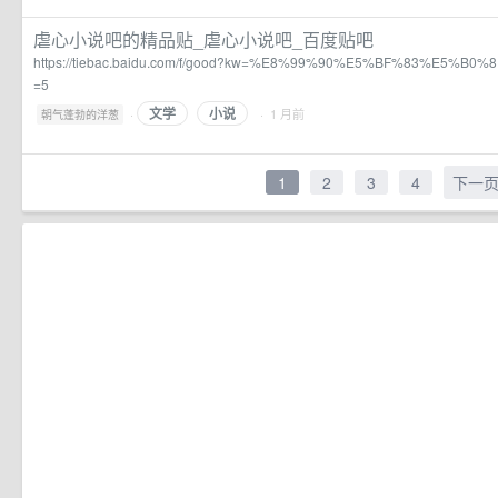
虐心小说吧的精品贴_虐心小说吧_百度贴吧
https://tiebac.baidu.com/f/good?kw=%E8%99%90%E5%BF%83%E5%B0%8
=5
文学
小说
·
· 1 月前
朝气蓬勃的洋葱
1
2
3
4
下一