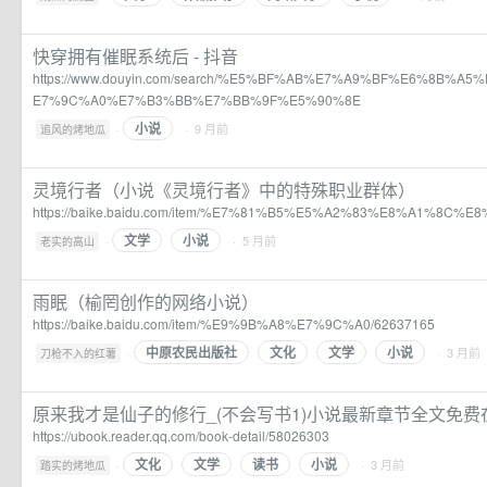
快穿拥有催眠系统后 - 抖音
https://www.douyin.com/search/%E5%BF%AB%E7%A9%BF%E6%8B%
E7%9C%A0%E7%B3%BB%E7%BB%9F%E5%90%8E
小说
·
· 9 月前
追风的烤地瓜
灵境行者（小说《灵境行者》中的特殊职业群体）
https://baike.baidu.com/item/%E7%81%B5%E5%A2%83%E8%A1%8C%E8
文学
小说
·
· 5 月前
老实的高山
雨眠（榆罔创作的网络小说）
https://baike.baidu.com/item/%E9%9B%A8%E7%9C%A0/62637165
中原农民出版社
文化
文学
小说
·
· 3 月前
刀枪不入的红薯
原来我才是仙子的修行_(不会写书1)小说最新章节全文免费
https://ubook.reader.qq.com/book-detail/58026303
文化
文学
读书
小说
·
· 3 月前
踏实的烤地瓜