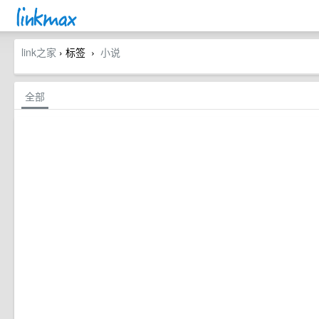
link之家
› 标签
小说
›
全部