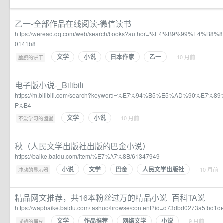
乙一-全部作品在线阅读-微信读书
https://weread.qq.com/web/search/books?author=%E4%B9%99%E4%B8%
0141b8
文学
小说
日本作家
乙一
·
· 10 月前
腼腆的饼干
电子版小说-_Bilibili
https://m.bilibili.com/search?keyword=%E7%94%B5%E5%AD%90%E
F%B4
文学
小说
·
· 10 月前
不爱学习的卤蛋
秋（人民文学出版社出版的巴金小说）
https://baike.baidu.com/item/%E7%A7%8B/61347949
小说
文学
巴金
人民文学出版社
·
· 10 月前
冲动的显示器
精品网文推荐，共16本粉丝过万的精品小说_百科TA说
https://wapbaike.baidu.com/tashuo/browse/content?id=d73dbd0273a5fbd1d
文学
作品推荐
网络文学
小说
·
· 9 月前
成熟的扁豆