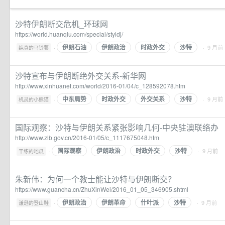
沙特伊朗断交危机_环球网
https://world.huanqiu.com/special/styldj/
伊朗石油
伊朗政治
时政外交
沙特
·
· 9 月前
纯真的马铃薯
沙特宣布与伊朗断绝外交关系-新华网
http://www.xinhuanet.com/world/2016-01/04/c_128592078.htm
中东局势
时政外交
外交关系
沙特
·
· 9 月前
机灵的小熊猫
国际观察：沙特与伊朗关系紧张影响几何-中央驻澳联络办
http://www.zlb.gov.cn/2016-01/05/c_1117675048.htm
国际观察
伊朗政治
时政外交
沙特
·
· 9 月前
干练的地瓜
朱新伟：为何一个教士能让沙特与伊朗断交？
https://www.guancha.cn/ZhuXinWei/2016_01_05_346905.shtml
伊朗政治
伊朗革命
什叶派
沙特
·
· 9 月前
谦逊的登山鞋