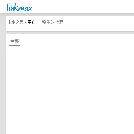
link之家
› 用户
稳重的啤酒
›
全部