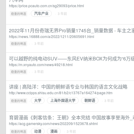
https://price.pcauto.com.cn/sg29093/price.html
汽车产业
·
· 3 年前
稳重的啤酒
2022年11月份奇瑞无界Pro销量1745台_销量数据 - 车主之
https://news.16888.com/a/2022/1211/20605691.html
·
· 3 年前
稳重的啤酒
可以越野的纯电动SUV——东风EV纳米BOX为何成为“6万
https://m.xnyauto.com/news/49218.html
·
· 3 年前
稳重的啤酒
讲座 | 高陆洋：中国的朝鲜语专业与韩国的语言文化战略
http://www.cclpps.shisu.edu.cn/81/b2/c13767a164274/page.htm
大学
上海外国语大学
朝鲜语
·
· 3 年前
稳重的啤酒
育碧漫画《刺客信条：王朝》全本完结 中国故事享誉海外_
https://acg.gamersky.com/news/202209/1523678.shtml
动漫
漫画
·
· 3 年前
稳重的啤酒