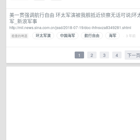
美一贯强调航行自由 环太军演被我舰抵近侦察无话可说|环太
军_新浪军事
http://mil.news.sina.com.cn/jssd/2018-07-19/doc-ihfnsvza8349281.shtml
环太军演
中国海军
航行自由
海军
·
· 3 年前
稳重的啤酒
1
2
3
4
下一