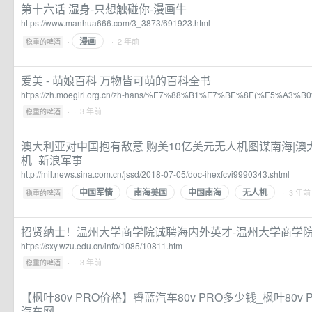
第十六话 湿身-只想触碰你-漫画牛
https://www.manhua666.com/3_3873/691923.html
漫画
·
· 2 年前
稳重的啤酒
爱美 - 萌娘百科 万物皆可萌的百科全书
https://zh.moegirl.org.cn/zh-hans/%E7%88%B1%E7%BE%8E(%E5%A3%
·
· 3 年前
稳重的啤酒
澳大利亚对中国抱有敌意 购美10亿美元无人机图谋南海|澳大
机_新浪军事
http://mil.news.sina.com.cn/jssd/2018-07-05/doc-ihexfcvi9990343.shtml
中国军情
南海美国
中国南海
无人机
·
· 3 年前
稳重的啤酒
招贤纳士！温州大学商学院诚聘海内外英才-温州大学商学院
https://sxy.wzu.edu.cn/info/1085/10811.htm
·
· 3 年前
稳重的啤酒
【枫叶80v PRO价格】睿蓝汽车80v PRO多少钱_枫叶80v
汽车网