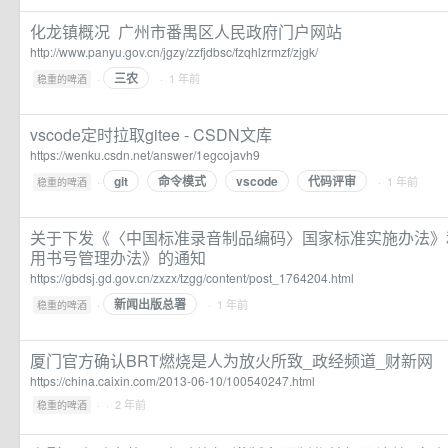
化龙镇概况 广州市番禺区人民政府门户网站
http://www.panyu.gov.cn/jgzy/zzfjdbsc/fzqhlzrmzf/zjgk/
三农
·
· 1 年前
稳重的啤酒
vscode定时拉取gitee - CSDN文库
https://wenku.csdn.net/answer/1egcojavh9
git
命令模式
vscode
代码评审
·
· 1 年前
稳重的啤酒
关于下发《〈中国标准录音制品编码〉国家标准实施办法》
用书号管理办法》的通知
https://gbdsj.gd.gov.cn/zxzx/tzgg/content/post_1764204.html
新闻出版总署
·
· 1 年前
稳重的啤酒
厦门官方确认BRT燃烧是人为放火所致_政经频道_财新网
https://china.caixin.com/2013-06-10/100540247.html
·
· 2 年前
稳重的啤酒