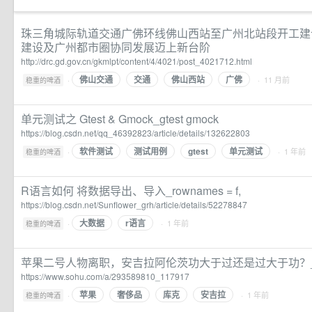
珠三角城际轨道交通广佛环线佛山西站至广州北站段开工建
建设及广州都市圈协同发展迈上新台阶
http://drc.gd.gov.cn/gkmlpt/content/4/4021/post_4021712.html
佛山交通
交通
佛山西站
广佛
·
· 11 月前
稳重的啤酒
单元测试之 Gtest & Gmock_gtest gmock
https://blog.csdn.net/qq_46392823/article/details/132622803
软件测试
测试用例
gtest
单元测试
·
· 1 年前
稳重的啤酒
R语言如何 将数据导出、导入_rownames = f,
https://blog.csdn.net/Sunflower_grh/article/details/52278847
大数据
r语言
·
· 1 年前
稳重的啤酒
苹果二号人物离职，安吉拉阿伦茨功大于过还是过大于功？
https://www.sohu.com/a/293589810_117917
苹果
奢侈品
库克
安吉拉
·
· 1 年前
稳重的啤酒