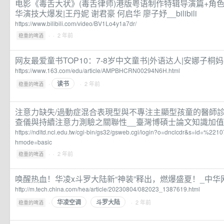
电影《毒舌大状》(毒舌律师)港版粤语制作特辑导演篇+角色
华演技大爆发|王丹妮 谢君豪 何启华 廖子妤__bilibili
https://www.bilibili.com/video/BV1Lo4y1a7dr/
·
· 2 年前
稳重的啤酒
网友最爱童书TOP10：7-8岁中文童书|外语达人|安娜子桐
https://www.163.com/edu/article/AMPBHCRN00294N6H.html
读书
·
· 2 年前
稳重的啤酒
注意力缺失/過動症混合表現型與不專注主顯型孩童的醫師
查儀與持續注意力測驗之關聯性__臺灣博碩士論文知識加
https://ndltd.ncl.edu.tw/cgi-bin/gs32/gsweb.cgi/login?o=dnclcdr&s=id=
hmode=basic
·
· 2 年前
稳重的啤酒
唤醒热血！华凌x斗罗大陆新“神装”释出，燃爆盛夏！_中华
http://m.tech.china.com/hea/article/20230804/082023_1387619.html
华凌空调
斗罗大陆
·
· 2 年前
稳重的啤酒