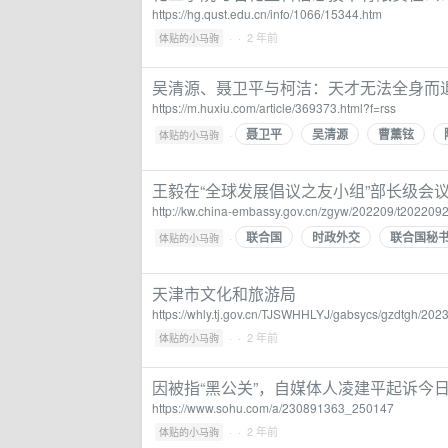
https://hg.qust.edu.cn/info/1066/15344.htm
·
· 2 年前
体贴的小马驹
吴清源、聂卫平与柯洁：天才无法全身而退
https://m.huxiu.com/article/369373.html?f=rss
聂卫平
吴清源
曹薰铉
·
体贴的小马驹
王毅在“全球发展倡议之友小组”部长级会
http://kw.china-embassy.gov.cn/zgyw/202209/t20220
联合国
时政外交
联合国秘
·
体贴的小马驹
天津市文化和旅游局
https://whly.tj.gov.cn/TJSWHHLYJ/gabsycs/gzdtgh/20
·
· 2 年前
体贴的小马驹
因被指“黑公关”，自媒体人凌建平起诉今
https://www.sohu.com/a/230891363_250147
·
· 2 年前
体贴的小马驹