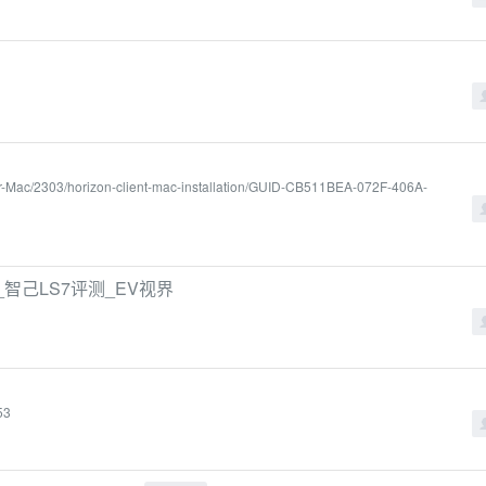
or-Mac/2303/horizon-client-mac-installation/GUID-CB511BEA-072F-406A-
智己LS7评测_EV视界
53