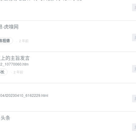
-虎嗅网
陈祖德
· 2 年前
议上的主旨发言
922_10770060.htm
书长
· 2 年前
2304/t20230410_6162229.html
日头条