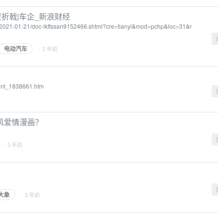
折戟|车企_新浪财经
ws/2021-01-21/doc-ikftssan9152466.shtml?cre=tianyi&mod=pchp&loc=31&r
电动汽车
· 2 年前
tent_1838661.htm
风爱情漫画？
· 3 年前
大象
· 3 年前