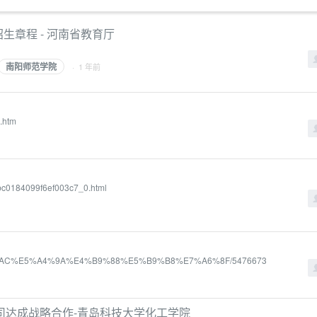
招生章程 - 河南省教育厅
南阳师范学院
· 1 年前
.htm
bc0184099f6ef003c7_0.html
4%BB%AC%E5%A4%9A%E4%B9%88%E5%B9%B8%E7%A6%8F/5476673
司达成战略合作-青岛科技大学化工学院