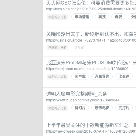
贝贝网CEO张良伦：母婴消费需要更多社
http://tech.sina.cn/i/gn/2017-09-25/detail-ifymfcih48
市场营销
科技
母婴
张
·
体贴的小马驹
关晓彤豁出去了，新剧胖到认不出，和黄景
https://k.sina.cn/article_7027379471_1a2dd4d0f001
·
· 3 年前
体贴的小马驹
比亚迪宋ProDMi与宋PLUSDMi如何选
https://chejiahao.autohome.com.cn/info/10086809
国产车
汽车导购
比亚迪
·
体贴的小马驹
透明人魔电影完整剧情_头条
https://www.toutiao.com/keyword/170603844
科幻片
恐怖电影
武打片
·
体贴的小马驹
上半年最受关注的十款新能源新车汇总：造势
https://nev.ofweek.com/2016-07/ART-71008-8120-300