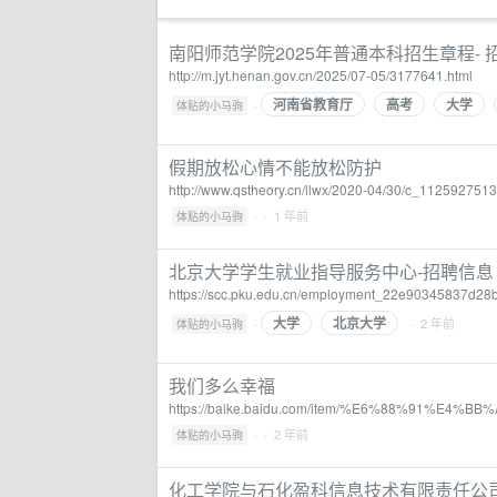
南阳师范学院2025年普通本科招生章程- 
http://m.jyt.henan.gov.cn/2025/07-05/3177641.html
河南省教育厅
高考
大学
·
体贴的小马驹
假期放松心情不能放松防护
http://www.qstheory.cn/llwx/2020-04/30/c_1125927513
·
· 1 年前
体贴的小马驹
北京大学学生就业指导服务中心-招聘信息
https://scc.pku.edu.cn/employment_22e90345837d28
大学
北京大学
·
· 2 年前
体贴的小马驹
我们多么幸福
https://baike.baidu.com/item/%E6%88%91%E
·
· 2 年前
体贴的小马驹
化工学院与石化盈科信息技术有限责任公