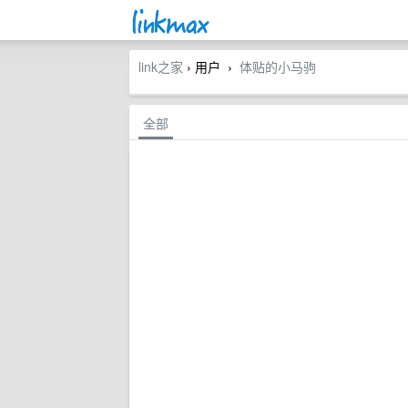
link之家
› 用户
体贴的小马驹
›
全部