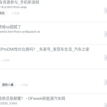
会资源参与_手机新浪网
19218.d.html?from=wap
良伦
· 3 年前
瑜cp甜腻了
00wh5x.html?from=ent&subch=tv
？宋ProDMi性价比高吗？_车家号_发现车生活_汽车之家
· 3 年前
透明人魔
· 3 年前
还是颠覆？ - OFweek新能源汽车网
12533_3.html