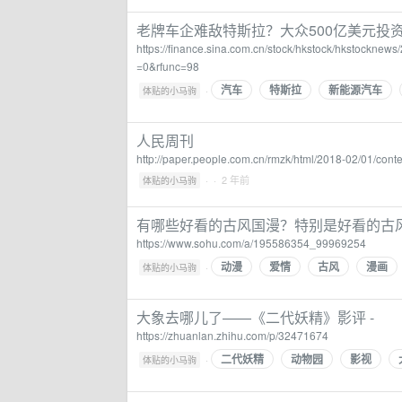
老牌车企难敌特斯拉？大众500亿美元投资
https://finance.sina.com.cn/stock/hkstock/hkstockne
=0&rfunc=98
汽车
特斯拉
新能源汽车
·
体贴的小马驹
人民周刊
http://paper.people.com.cn/rmzk/html/2018-02/01/con
·
· 2 年前
体贴的小马驹
有哪些好看的古风国漫？特别是好看的古
https://www.sohu.com/a/195586354_99969254
动漫
爱情
古风
漫画
·
体贴的小马驹
大象去哪儿了——《二代妖精》影评 -
https://zhuanlan.zhihu.com/p/32471674
二代妖精
动物园
影视
·
体贴的小马驹