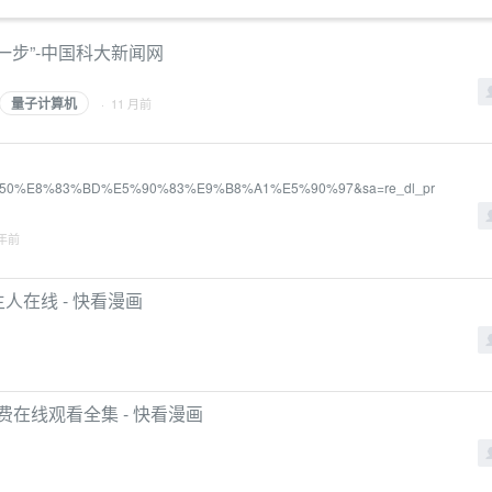
一步”-中国科大新闻网
量子计算机
· 11 月前
ord=mx350%E8%83%BD%E5%90%83%E9%B8%A1%E5%90%97&sa=re_dl_pr
 年前
人在线 - 快看漫画
在线观看全集 - 快看漫画