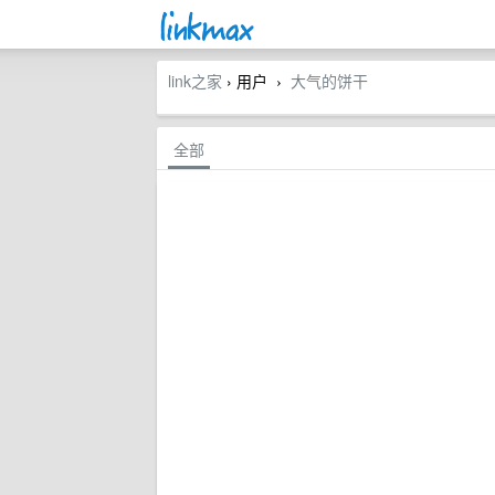
link之家
› 用户
大气的饼干
›
全部