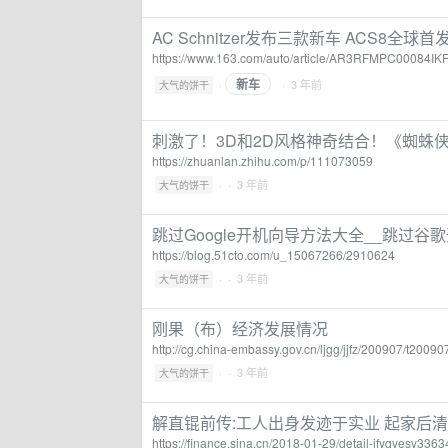
AC Schnitzer发布三款新车 ACS8全球
https://www.163.com/auto/article/AR3RFMPC00084IKF
新车
·
· 3 年前
大气的饼干
刺激了！3D和2D风格神奇结合！《蜘蛛侠
https://zhuanlan.zhihu.com/p/111073059
·
· 3 年前
大气的饼干
跳过Google开机向导方法大全__跳过谷
https://blog.51cto.com/u_15067266/2910624
·
· 3 年前
大气的饼干
刚果（布）经济发展情况
http://cg.china-embassy.gov.cn/ljgg/jjfz/200907/t200
·
· 3 年前
大气的饼干
解直锟前传:工人出身发迹于实业 起家后
https://finance.sina.cn/2018-01-29/detail-ifyqyesy3363