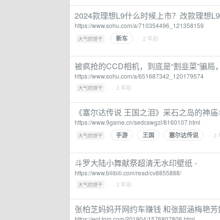
2024款理想L9什么时候上市？改款理想L
https://www.sohu.com/a/710354496_121358159
新车
·
· 2 年前
大气的饼干
被疯抢的CCD相机，到底是“割韭菜”骗局
https://www.sohu.com/a/651687342_120179574
·
· 2 年前
大气的饼干
《塞尔达传说 王国之泪》采石之岛的神庙
https://www.9game.cn/sedcswgzl/8160107.html
手游
王国
塞尔达传说
·
· 2
大气的饼干
斗罗大陆小舞献祭超清无水印壁纸 -
https://www.bilibili.com/read/cv8855888/
·
· 2 年前
大气的饼干
张柏芝妈妈开网约车赚钱 和张韶涵梅艳芳
https://ent.tom.com/201904/1576807806.html