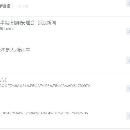
解直锟
· 3 年前
半岛|朝鲜|安理会_新浪新闻
591.shtml
长不是人-漫画牛
影片）
4%BB%AC%E7%9A%84%E5%AE%B6%E5%9B%AD/61780972
5%A4%B1%E8%B8%AA%E7%9A%84%E4%BE%AF%E7%88%B5