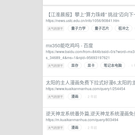
【江淮晨报】攀上“算力珠峰” 挑战“迈向下
https://news.ustc.edu.cn/info/1056/90841.htm
量子力学
量子芯片
祖冲之
·
大气的饼干
mx350能吃鸡吗 - 百度
https://www.baidu.com/from=844b/ssid=0/s?w
s_34689_4&ms=1&rqid=95693197621
显存
显卡
笔记本电脑
·
· 1
大气的饼干
太阳的主人漫画免费下拉式好漫6,太阳的主
https://www.kuaikanmanhua.com/query1/254454
漫画
·
· 2 年前
大气的饼干
逆天神龙系统番外篇,逆天神龙系统漫画免费
https://m.kuaikanmanhua.com/query/803494
漫画
·
· 2 年前
大气的饼干