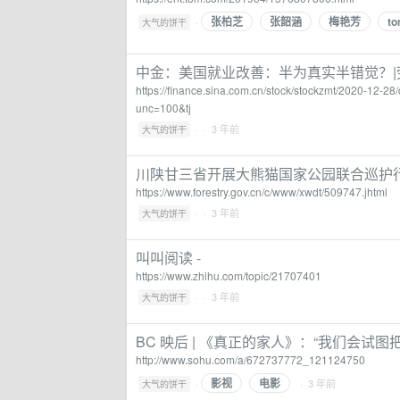
张柏芝
张韶涵
梅艳芳
t
·
大气的饼干
中金：美国就业改善：半为真实半错觉？|
https://finance.sina.com.cn/stock/stockzmt/2020-12-
unc=100&tj
·
· 3 年前
大气的饼干
川陕甘三省开展大熊猫国家公园联合巡护
https://www.forestry.gov.cn/c/www/xwdt/509747.jhtml
·
· 3 年前
大气的饼干
叫叫阅读 -
https://www.zhihu.com/topic/21707401
·
· 3 年前
大气的饼干
BC 映后 | 《真正的家人》：“我们会试
http://www.sohu.com/a/672737772_121124750
影视
电影
·
· 3 年前
大气的饼干