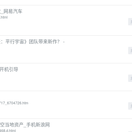
首发_网易汽车
.html
：平行宇宙》团队带来新作？ -
歌开机引导
90717_6704726.htm
清空当地资产_手机新浪网
468.d.html