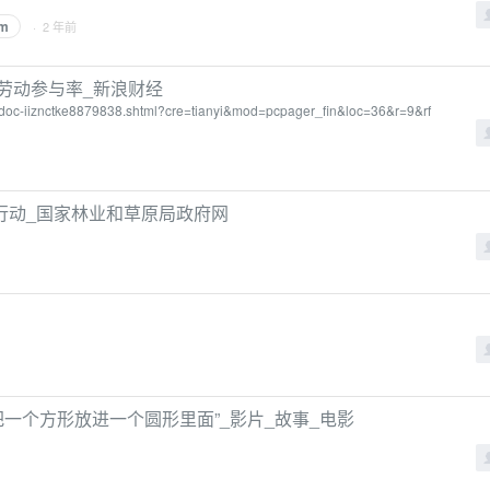
om
· 2 年前
劳动参与率_新浪财经
28/doc-iiznctke8879838.shtml?cre=tianyi&mod=pcpager_fin&loc=36&r=9&rf
行动_国家林业和草原局政府网
图把一个方形放进一个圆形里面”_影片_故事_电影