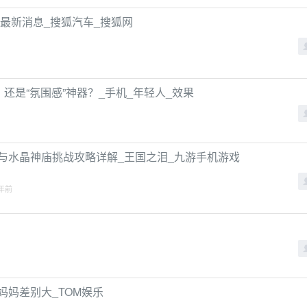
9最新消息_搜狐汽车_搜狐网
，还是“氛围感”神器？_手机_年轻人_效果
与水晶神庙挑战攻略详解_王国之泪_九游手机游戏
 年前
妈妈差别大_TOM娱乐