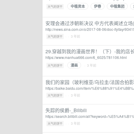
中植资本
伊春
中植集团
·
大气的饼干
安理会通过涉朝新决议 中方代表阐述立场|
http://news.sina.com.cn/o/2017-08-06/doc-ifyitayr9341
·
· 3 年前
大气的饼干
29.穿越到我的漫画世界！（下）-我的店
https://www.manhua666.com/6_6025/781106.html
漫画
·
· 3 年前
大气的饼干
我们的家园（玻利维亚/乌拉圭/法国合拍
https://baike.baidu.com/item/%E6%88%91%E
·
· 3 年前
大气的饼干
失踪的侯爵-_Bilibili
https://search.bilibili.com/all?keyword=%E
·
· 3 年前
大气的饼干