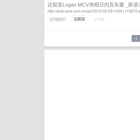
达契亚Logan MCV亮相日内瓦车展 _新
http://auto.sina.com.cn/car/2013-03-05/16361115875.
达契亚
·
· 3 年前
大气的饼干
1