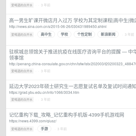
·
· 3 年前
爱喝酒的白开水
高一男生旷课开微店月入过万 学校为其定制课程|高中生|微
http://news.sina.com.cn/s/2015-06-26/030431989450.shtml
高中生
学校
个性定制
新浪新闻
·
· 3 年前
爱喝酒的白开水
驻槟城总领馆关于推送抗疫在线医疗咨询平台的提醒 — 中
领事馆
http://penang.china-consulate.gov.cn/chn/lsfw/lstx/202003/t20200323_4884
·
· 3 年前
爱喝酒的白开水
延边大学2023年硕士研究生一志愿复试名单及复试时间通知
https://grad.ybu.edu.cn/info/1066/3034.htm
·
· 3 年前
爱喝酒的白开水
记忆重构下载_攻略_记忆重构手机版-4399手机游戏网
https://news.4399.com/qiusz/
手游
·
· 3 年前
爱喝酒的白开水