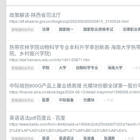
政策解读-陕西省司法厅
https://sft.shaanxi.gov.cn/zfxxgk/zcjd/202306/t20230615_3100534.html
法律
国家统一
国家职业资格考试
法律职业
·
爱喝酒的白开水
热带农林学院动物科学专业本科升学率创新高-海南大学热带
院、乡村振兴学院)
https://staf.hainanu.edu.cn/info/1401/20871.htm
学院
大学
动物科学专业
海南大学
·
· 1 年
爱喝酒的白开水
中际旭创800G产品上量业绩高增 光模块份额全球第一股价
https://finance.sina.cn/stock/ssgs/2024-06-12/detail-inaymmvi1596056.d.htm
股票
中际装备
光模块
·
· 1 年前
爱喝酒的白开水
英语语法pdf百度云 - 百度
https://www.baidu.com/from=844b/ssid=e195d4c2cfc2f3cfcbbf7c53/s?
D%E8%AF%AD%E6%B3%95pdf%E7%99%BE%E5%BA%A6%E4%
英语
英语语法
张道真
张满胜
·
· 1 年前
爱喝酒的白开水