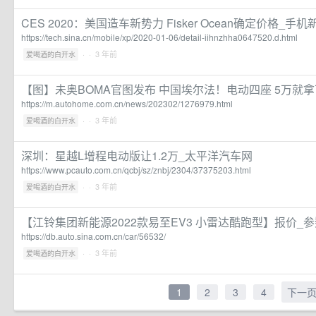
CES 2020：美国造车新势力 Fisker Ocean确定价格_手
https://tech.sina.cn/mobile/xp/2020-01-06/detail-iihnzhha0647520.d.html
·
· 3 年前
爱喝酒的白开水
【图】未奥BOMA官图发布 中国埃尔法！电动四座 5万就
https://m.autohome.com.cn/news/202302/1276979.html
·
· 3 年前
爱喝酒的白开水
深圳：星越L增程电动版让1.2万_太平洋汽车网
https://www.pcauto.com.cn/qcbj/sz/znbj/2304/37375203.html
·
· 3 年前
爱喝酒的白开水
【江铃集团新能源2022款易至EV3 小雷达酷跑型】报价_参
https://db.auto.sina.com.cn/car/56532/
·
· 3 年前
爱喝酒的白开水
1
2
3
4
下一