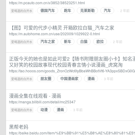
https://m.pcauto.com.cn/x/3852/38523251.html
德国汽车
跑车
克莱斯勒
汽车
·
· 2 年前
爱喝酒的白开水
【图】可爱的代步小精灵 开箱欧拉白猫_汽车之家
https://m.autohome.com.cn/use/202009/1029922-0.html
汽车之家
新车
白猫
欧拉
·
· 2 年前
爱喝酒的白开水
正版今天的她也是如此可爱2【随书附赠朋友圈小卡】知名
又好笑的校园故事现代校园青春言情小说漫画_虎窝淘
https://tao.hooos.com/goods_ZronOzWc6tyBbaWhBBotVt6-YA3ppxSBDxG0G
朋友圈
中国漫画家
漫画
·
· 3 年前
爱喝酒的白开水
漫画全集在线观看 - 漫画
https://manga.bilibili.com/detail/mc25347
动漫
漫画
·
· 3 年前
爱喝酒的白开水
黑帮老妈
https://baike.baidu.com/item/%E9%BB%91%E5%B8%AE%E8%80%81%E5