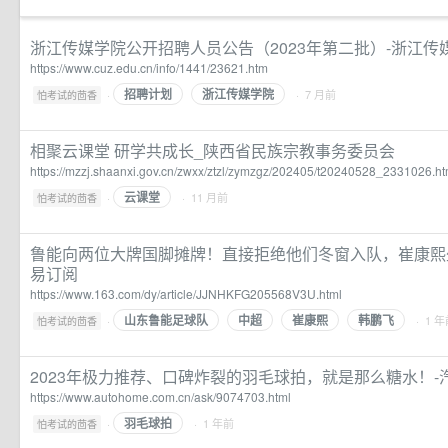
浙江传媒学院公开招聘人员公告（2023年第二批）-浙江传
https://www.cuz.edu.cn/info/1441/23621.htm
招聘计划
浙江传媒学院
·
· 7 月前
怕考试的茴香
相聚云课堂 研学共成长_陕西省民族宗教事务委员会
https://mzzj.shaanxi.gov.cn/zwxx/ztzl/zymzgz/202405/t20240528_2331026.ht
云课堂
·
· 11 月前
怕考试的茴香
鲁能向两位大牌国脚摊牌！直接拒绝他们冬窗入队，崔康熙
易订阅
https://www.163.com/dy/article/JJNHKFG205568V3U.html
山东鲁能足球队
中超
崔康熙
韩鹏飞
·
· 1 
怕考试的茴香
2023年极力推荐、口碑炸裂的羽毛球拍，就是那么糖水！-
https://www.autohome.com.cn/ask/9074703.html
羽毛球拍
·
· 1 年前
怕考试的茴香