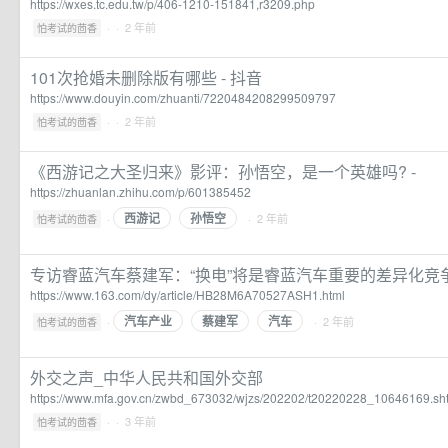
https://wxes.tc.edu.tw/p/406-1210-151841,r3209.php
·
· 2 年前
怕考试的茴香
101次抢婚未删除版有哪些 - 抖音
https://www.douyin.com/zhuanti/7220484208299509797
·
· 2 年前
怕考试的茴香
《西游记之大圣归来》影评：孙悟空，是一个英雄吗? -
https://zhuanlan.zhihu.com/p/601385452
西游记
孙悟空
·
· 2 年前
怕考试的茴香
专访睿蓝汽车蔡建军：“换电”将是睿蓝汽车重要的差异化竞争
https://www.163.com/dy/article/HB28M6A70527ASH1.html
汽车产业
蔡建军
汽车
·
· 2 年前
怕考试的茴香
外交之声_中华人民共和国外交部
https://www.mfa.gov.cn/zwbd_673032/wjzs/202202/t20220228_10646169.sh
·
· 3 年前
怕考试的茴香