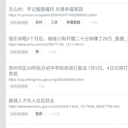
文山州：牢记殷殷嘱托 共建幸福家园
https://m.yunnan.cn/system/2024/03/07/032966902.shtml
农村
三农
幸福家园
·
· 1 年前
怕考试的茴香
珈乐休眠3个月后，啵啵小狗开播二十分钟赚了29万_直播_
https://www.sohu.com/a/576077134_121119410
狗
·
· 1 年前
怕考试的茴香
郑州市区33所民办初中学校将进行面谈 7月3日、4日记得打
育局
https://zzjy.zhengzhou.gov.cn/gzdt/2500060.jhtml
·
· 1 年前
怕考试的茴香
鹿城人才先入住后就业
https://www.wenzhou.gov.cn/art/2024/6/14/art_1217834_59247758.html
租房
·
· 2 年前
怕考试的茴香