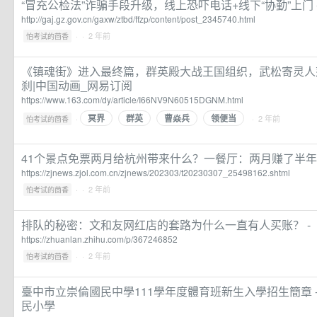
“冒充公检法”诈骗手段升级，线上恐吓电话+线下“协勤”上门 
http://gaj.gz.gov.cn/gaxw/ztbd/ffzp/content/post_2345740.html
·
· 2 年前
怕考试的茴香
《镇魂街》进入最终篇，群英殿大战王国组织，武松寄灵人怒
刹|中国动画_网易订阅
https://www.163.com/dy/article/I66NV9N60515DGNM.html
冥界
群英
曹焱兵
领便当
·
· 2 年前
怕考试的茴香
41个景点免票两月给杭州带来什么？一餐厅：两月赚了半
https://zjnews.zjol.com.cn/zjnews/202303/t20230307_25498162.shtml
·
· 2 年前
怕考试的茴香
排队的秘密：文和友网红店的套路为什么一直有人买账？ -
https://zhuanlan.zhihu.com/p/367246852
·
· 2 年前
怕考试的茴香
臺中市立崇倫國民中學111學年度體育班新生入學招生簡章 
民小學