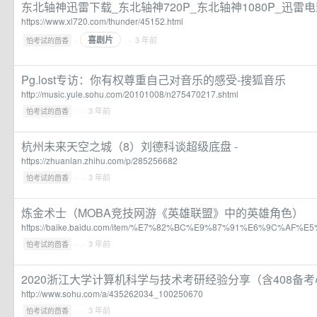
东北轴神迅雷下载_东北轴神720P_东北轴神1080P_迅雷
https://www.xl720.com/thunder/45152.html
喜剧片
·
· 3 年前
怕考试的茴香
Pg.lost专访：你有权尊重自己对音乐的感受-搜狐音乐
http://music.yule.sohu.com/20101008/n275470217.shtml
·
· 3 年前
怕考试的茴香
杭州未来天空之城（8）刘德科谈超级底盘 -
https://zhuanlan.zhihu.com/p/285256682
·
· 3 年前
怕考试的茴香
炼金术士（MOBA竞技网游《英雄联盟》中的英雄角色）
https://baike.baidu.com/item/%E7%82%BC%E9%87%91%E6%9C%AF%E
·
· 3 年前
怕考试的茴香
2020浙江大学计算机科学与技术考研经验分享（含408备考
http://www.sohu.com/a/435262034_100250670
·
· 3 年前
怕考试的茴香