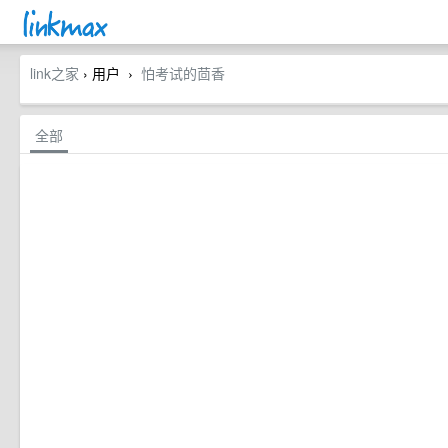
link之家
› 用户
怕考试的茴香
›
全部