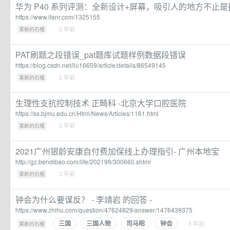
华为 P40 系列评测：全新设计+屏幕，吸引人的地方不止是拍
https://www.ifanr.com/1325155
·
· 2 年前
果断的石榴
PAT刷题之段错误_pat题库试题样例数据段错误
https://blog.csdn.net/liu16659/article/details/86549145
·
· 2 年前
果断的石榴
生理性支抗控制技术 正畸科 -北京大学口腔医院
https://ss.bjmu.edu.cn/Html/News/Articles/1161.html
·
· 2 年前
果断的石榴
2021广州银龄安康自付费加保线上办理指引- 广州本地宝
http://gz.bendibao.com/life/202199/300660.shtml
·
· 2 年前
果断的石榴
钟会为什么要谋反？ - 李靖岩 的回答 -
https://www.zhihu.com/question/47624829/answer/1476439375
三国
三国人物
司马昭
钟会
·
· 3 年前
果断的石榴