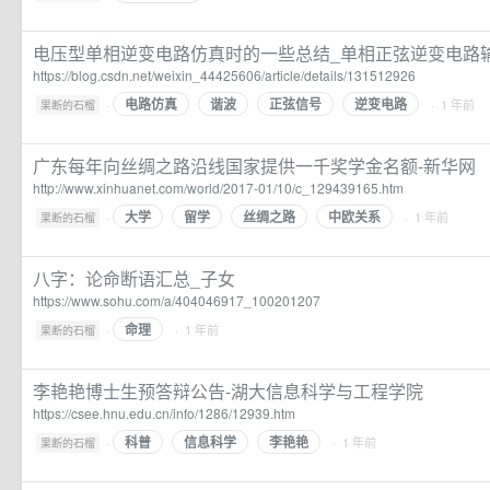
电压型单相逆变电路仿真时的一些总结_单相正弦逆变电路
https://blog.csdn.net/weixin_44425606/article/details/131512926
电路仿真
谐波
正弦信号
逆变电路
·
· 1 年前
果断的石榴
广东每年向丝绸之路沿线国家提供一千奖学金名额-新华网
http://www.xinhuanet.com/world/2017-01/10/c_129439165.htm
大学
留学
丝绸之路
中欧关系
·
· 1 年前
果断的石榴
八字：论命断语汇总_子女
https://www.sohu.com/a/404046917_100201207
命理
·
· 1 年前
果断的石榴
李艳艳博士生预答辩公告-湖大信息科学与工程学院
https://csee.hnu.edu.cn/info/1286/12939.htm
科普
信息科学
李艳艳
·
· 1 年前
果断的石榴