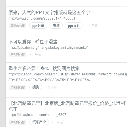
原来，大气的PPT文字排版就是这五个字……
http://www.sohu.com/a/208390174_406651
ppt分享
书法
ppt设计
·
· 3 年前
果断的石榴
不可以爱你 - 🌈️包子漫畫
https://baozimh.org/manga/bukeyiaini-zhiyinmanke/
·
· 3 年前
果断的石榴
重生之影帝爱上�% - 搜狗图片搜索
https://pic.sogou.com/pic/searchList.jsp?statref=searchlist_hintword_d
8D%E7%94%9F%E4%B9%8B%E5%BD%B1%E5%
搜狗
·
· 3 年前
果断的石榴
【北汽制造元宝】北京牌_北汽制造元宝报价_价格_北汽制
汽车
https://db.auto.sohu.com/model_6807
汽车产业
·
· 3 年前
果断的石榴