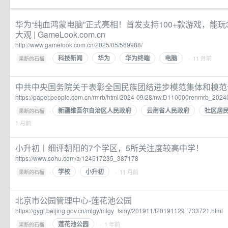
华为“纯血鸿蒙电脑”正式亮相！首发支持100+款游戏，能玩3
大观 | GameLook.com.cn
http://www.gamelook.com.cn/2025/05/569988/
科技新闻
华为
华为终端
电脑
·
· 11 月前
果断的石榴
中共中央国务院关于表彰全国民族团结进步模范集体和模范
https://paper.people.com.cn/rmrb/html/2024-09/28/nw.D110000renmrb_202
新疆维吾尔自治区人民政府
云南省人民政府
社区居
·
果断的石榴
1 月前
小升初丨细评朝阳的7个学区，5所关注度较高中学！
https://www.sohu.com/a/124517235_387178
学校
小升初
·
· 11 月前
果断的石榴
北京市公园管理中心-莲花池公园
https://gygl.beijing.gov.cn/mlgy/mlgy_lsmy/201911/t20191129_733721.html
莲花池公园
·
· 1 年前
果断的石榴