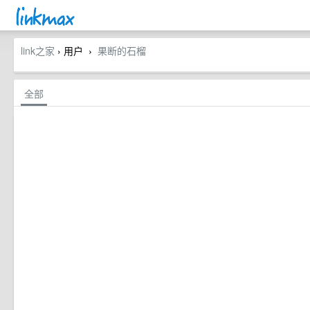
link之家
› 用户
果断的石榴
›
全部