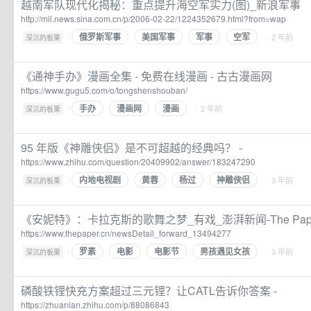
越南军队现代化揭秘：重点提升海空军实力(图)_新浪军事
http://mil.news.sina.com.cn/p/2006-02-22/1224352679.html?from=wap
俄罗斯军事
美国军事
军事
空军
·
· 2 年前
深沉的板栗
《通神手办》漫画全集 - 免费在线漫画 - 古古漫画网
https://www.gugu5.com/o/tongshenshouban/
手办
漫画网
漫画
·
· 2 年前
深沉的板栗
95 年版《神雕侠侣》是不可超越的经典吗？ -
https://www.zhihu.com/question/20409902/answer/183247290
内地电视剧
黄蓉
杨过
神雕侠侣
·
· 3 年前
深沉的板栗
《安妮特》：卡拉克斯的歌舞之梦_有戏_澎湃新闻-The Pap
https://www.thepaper.cn/newsDetail_forward_13494277
罗素
电影
电影节
男孩遇见女孩
·
· 3 年前
深沉的板栗
磷酸铁锂快充方案超过三元锂？让CATL告诉你答案 -
https://zhuanlan.zhihu.com/p/88086843