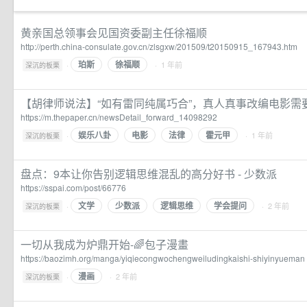
黄亲国总领事会见国资委副主任徐福顺
http://perth.china-consulate.gov.cn/zlsgxw/201509/t20150915_167943.htm
珀斯
徐福顺
·
· 1 年前
深沉的板栗
【胡律师说法】“如有雷同纯属巧合”，真人真事改编电影需
https://m.thepaper.cn/newsDetail_forward_14098292
娱乐八卦
电影
法律
霍元甲
·
· 1 年前
深沉的板栗
盘点：9本让你告别逻辑思维混乱的高分好书 - 少数派
https://sspai.com/post/66776
文学
少数派
逻辑思维
学会提问
·
· 2 年前
深沉的板栗
一切从我成为炉鼎开始-🌈️包子漫畫
https://baozimh.org/manga/yiqiecongwochengweiludingkaishi-shiyinyueman
漫画
·
· 2 年前
深沉的板栗