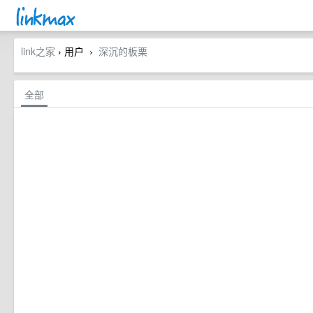
link之家
› 用户
深沉的板栗
›
全部