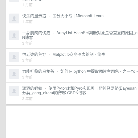
1 月前
快乐的显示器
·
区分大小写 | Microsoft Learn
1 年前
一身肌肉的伤疤
·
ArrayList,HashSet判断对象是否重复的原因_
N博客
3 年前
怕老婆的荒野
·
Matplotlib商务图表绘制 - 简书
3 年前
力能扛鼎的乌龙茶
·
如何在 python 中提取图片主题色 - 之一Yo 
3 年前
潇洒的蚂蚁
·
使用Pytorch和Pyro实现贝叶斯神经网络(Bayesian Ne
分类_gang_akarui的博客-CSDN博客
3 年前