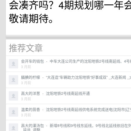
会凑齐吗？4期规划哪一年
敬请期待。
推荐文章
会开车的钱包
·
中车大连公司生产的沈阳地铁2号线南延线、4号
3 月前
腼腆的柠檬
·
“大连造”车辆助力沈阳地铁“好事成双” _大连新闻 
3 月前
高大的洋葱
·
沈阳地铁2号线南延线开通
3 月前
温柔的茴香
·
沈阳地铁2号线南延线供电系统完成送电|沈阳市|辽宁
3 月前
高大的灌汤包
·
新增8号线和9号线东延线，9号线北延线依旧在列
_延共_调整