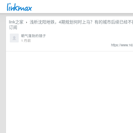
link之家
浅析沈阳地铁，4期规划何时上马？有的城市后续已经不批了
›
订阅
朝气蓬勃的镜子
1 月前
https://www.1