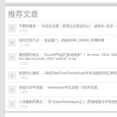
推荐文章
不羁的番茄
·
“对话企业家・民营企业家谈信心”：胡成中--经济・
2 月前
闯红灯的勺子
·
会战唐门 - 剑网3WIKI_BWIKI_哔哩哔哩
11 月前
重感情的地瓜
·
AxureRP9运行启动失败？！An error...Click “
rror has occurred, click "submit" to se
1 年前
性感的小蝌蚪
·
C#在DateTime.ParseExact中手动指定时区
1 年前
讲道义的牛肉面
·
tailwindcss中文文档 - CSDN文库
1 年前
八块腹肌的黄瓜
·
学习OpenSeadragon之二 (界面缩放与平移规则
1 年前