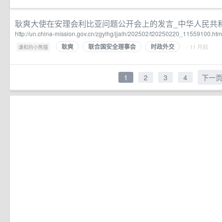
耿爽大使在安理会利比亚问题公开会上的发言_中华人民共
http://un.china-mission.gov.cn/zgylhg/jjalh/202502/t20250220_11559100.htm
耿爽
联合国安全理事会
时政外交
·
· 11 月前
谦和的小熊猫
1
2
3
4
下一