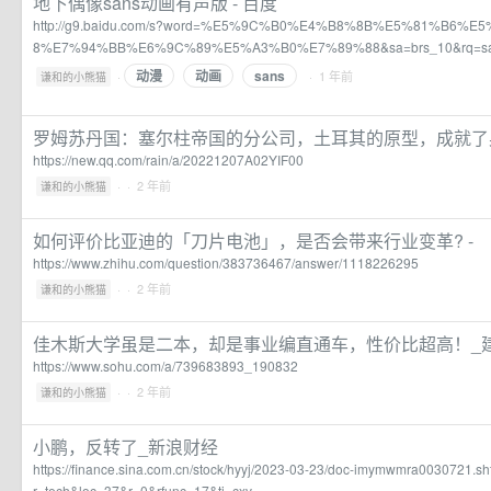
地下偶像sans动画有声版 - 百度
http://g9.baidu.com/s?word=%E5%9C%B0%E4%B8%8B%E5%81%B6%
8%E7%94%BB%E6%9C%89%E5%A3%B0%E7%89%88&sa=brs_10&rq=s
动漫
动画
sans
·
· 1 年前
谦和的小熊猫
罗姆苏丹国：塞尔柱帝国的分公司，土耳其的原型，成就了
https://new.qq.com/rain/a/20221207A02YIF00
·
· 2 年前
谦和的小熊猫
如何评价比亚迪的「刀片电池」，是否会带来行业变革? -
https://www.zhihu.com/question/383736467/answer/1118226295
·
· 2 年前
谦和的小熊猫
佳木斯大学虽是二本，却是事业编直通车，性价比超高！_建
https://www.sohu.com/a/739683893_190832
·
· 2 年前
谦和的小熊猫
小鹏，反转了_新浪财经
https://finance.sina.com.cn/stock/hyyj/2023-03-23/doc-imymwmra0030721.
r_tech&loc=37&r=0&rfunc=17&tj=cxv