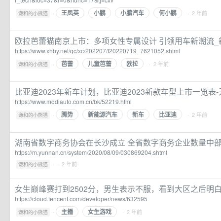
王凤英
小鹏
小鹏汽车
何小鹏
·
· 2 年前
谦和的小熊猫
欧拉芭蕾猫南京上市：多项女性专属设计 引领用车新潮流_
https://www.xhby.net/qc/xc/202207/t20220719_7621052.shtml
芭蕾
儿童芭蕾
欧拉
·
· 2 年前
谦和的小熊猫
比亚迪2023年新车计划，比亚迪2023新款车型上市一览表
https://www.modiauto.com.cn/bk/52219.html
腾势
新能源汽车
新车
比亚迪
·
· 2 年前
谦和的小熊猫
湖南省数字商务协会在长沙成立 全省数字商务企业数量中
https://m.yunnan.cn/system/2020/08/09/030869204.shtml
·
· 2 年前
谦和的小熊猫
女生巅峰赛打到2502分，男生表示不服，看到大区之后明
https://cloud.tencent.com/developer/news/632595
主播
女生游戏
·
· 2 年前
谦和的小熊猫