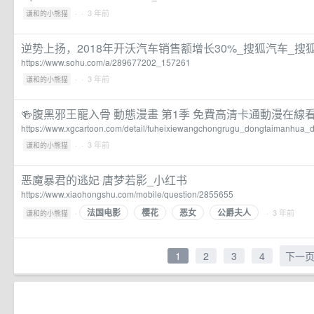
·
· 3 年前
谦和的小熊猫
逆势上扬，2018年开沃汽车销售额增长30%_搜狐汽车_搜
https://www.sohu.com/a/289677202_157261
·
· 3 年前
谦和的小熊猫
🍻腹黑邪王寵入骨 動態漫畫 第1季 免費高清卡通動漫在線看 
https://www.xgcartoon.com/detail/fuheixiewangchongrugu_dongtaimanhua_
·
· 3 年前
谦和的小熊猫
恶魔暴君的逃妃 唐梦若影_小红书
https://www.xiaohongshu.com/mobile/question/2855655
法国电影
樱花
恶女
公爵夫人
·
· 3 年前
谦和的小熊猫
1
2
3
4
下一