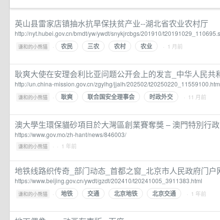
英山县雷家店镇抽水抗旱保扶贫产业--湖北省农业农村厅
http://nyt.hubei.gov.cn/bmdt/yw/ywdt/snykjrcbgs/201910/t20191029_110695.
农民
三农
农村
农业
·
· 1 月前
谦和的小熊猫
耿爽大使在安理会利比亚问题公开会上的发言_中华人民共
http://un.china-mission.gov.cn/zgylhg/jjalh/202502/t20250220_11559100.htm
耿爽
联合国安全理事会
时政外交
·
· 11 月前
谦和的小熊猫
澳大學生環保貓砂項目於大灣區創業賽奪獎 – 澳門特別行
https://www.gov.mo/zh-hant/news/846003/
·
· 1 年前
谦和的小熊猫
地铁线路织传奇_部门动态_首都之窗_北京市人民政府门户
https://www.beijing.gov.cn/ywdt/gzdt/202410/t20241005_3911383.html
地铁
交通
北京地铁
北京交通
·
· 1 年前
谦和的小熊猫