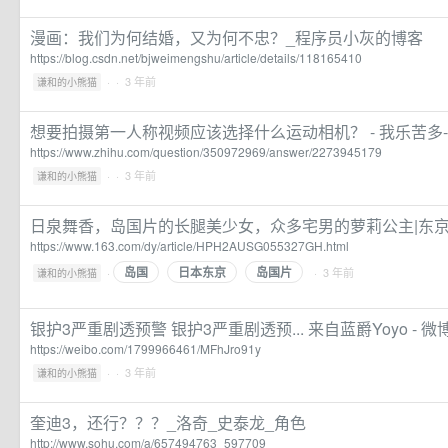
漫画：我们为何结婚，又为何不忠？_程序员小灰的博客
https://blog.csdn.net/bjweimengshu/article/details/118165410
·
· 3 年前
谦和的小熊猫
想要拍摄第一人称视频应该选择什么运动相机？ - 我乐苦多-Ze
https://www.zhihu.com/question/350972969/answer/2273945179
·
· 3 年前
谦和的小熊猫
日泉舞香，岛国片的长腿美少女，众多宅男的萝莉公主|东京
https://www.163.com/dy/article/HPH2AUSG055327GH.html
岛国
日本东京
岛国片
·
· 3 年前
谦和的小熊猫
银护3严重剧透预警 银护3严重剧透预... 来自蓝爵Yoyo - 微
https://weibo.com/1799966461/MFhJro91y
·
· 3 年前
谦和的小熊猫
奎迪3，还行？？？_洛奇_史泰龙_角色
http://www.sohu.com/a/657494763_597709