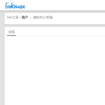
link之家
› 用户
谦和的小熊猫
›
全部