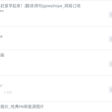
学起来！|翻译|例句|goes|hope_网易订阅
tml
08
漫画
47
· 2 年前
报价_哈弗H6新能源图片