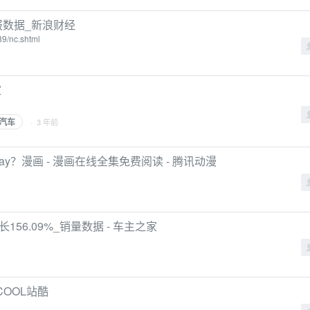
财报数据_新浪财经
89/nc.shtml
家
汽车
· 3 年前
ay？漫画 - 漫画在线全集免费阅读 - 腾讯动漫
长156.09%_销量数据 - 车主之家
OOL站酷