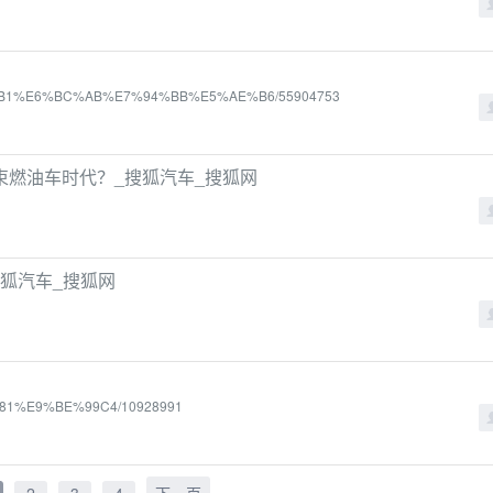
7%88%B1%E6%BC%AB%E7%94%BB%E5%AE%B6/55904753
要结束燃油车时代？_搜狐汽车_搜狐网
搜狐汽车_搜狐网
93%81%E9%BE%99C4/10928991