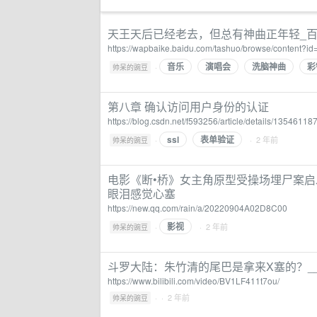
天王天后已经老去，但总有神曲正年轻_百
https://wapbaike.baidu.com/tashuo/browse/content?i
音乐
演唱会
洗脑神曲
彩
·
帅呆的豌豆
第八章 确认访问用户身份的认证
https://blog.csdn.net/f593256/article/details/13546118
ssl
表单验证
·
· 2 年前
帅呆的豌豆
电影《断•桥》女主角原型受操场埋尸案
眼泪感觉心塞
https://new.qq.com/rain/a/20220904A02D8C00
影视
·
· 2 年前
帅呆的豌豆
斗罗大陆：朱竹清的尾巴是拿来X塞的？__bili
https://www.bilibili.com/video/BV1LF411t7ou/
·
· 2 年前
帅呆的豌豆