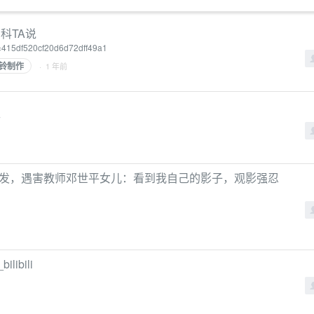
科TA说
d=415df520cf20d6d72dff49a1
铃制作
· 1 年前
7
启发，遇害教师邓世平女儿：看到我自己的影子，观影强忍
bili