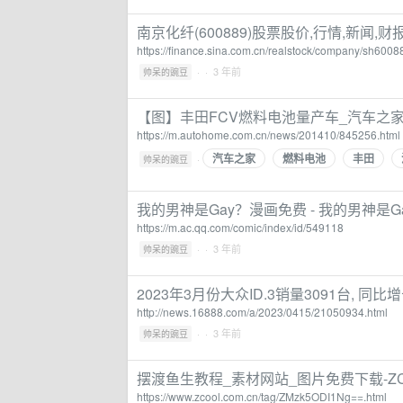
南京化纤(600889)股票股价,行情,新闻,
https://finance.sina.com.cn/realstock/company/sh6008
·
· 3 年前
帅呆的豌豆
【图】丰田FCV燃料电池量产车_汽车之
https://m.autohome.com.cn/news/201410/845256.html
汽车之家
燃料电池
丰田
·
帅呆的豌豆
我的男神是Gay？漫画免费 - 我的男神是G
https://m.ac.qq.com/comic/index/id/549118
·
· 3 年前
帅呆的豌豆
2023年3月份大众ID.3销量3091台, 同比增
http://news.16888.com/a/2023/0415/21050934.html
·
· 3 年前
帅呆的豌豆
摆渡鱼生教程_素材网站_图片免费下载-ZC
https://www.zcool.com.cn/tag/ZMzk5ODI1Ng==.html