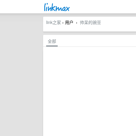
link之家
› 用户
帅呆的豌豆
›
全部