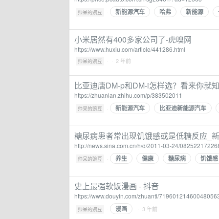
新能源汽车
哈弗
新能源
·
帅呆的豌豆
小米居然有400多家公司了-虎嗅网
https://www.huxiu.com/article/441286.html
·
· 2 年前
帅呆的豌豆
比亚迪唐DM-p和DM-i怎样选？看来你就知
https://zhuanlan.zhihu.com/p/383502011
新能源汽车
比亚迪新能源汽车
·
帅呆的豌豆
糖尿病患者常出现饥饿感或是低糖反应_
http://news.sina.com.cn/h/d/2011-03-24/08252217226
养生
健康
糖尿病
饥饿感
·
帅呆的豌豆
史上最强软饭漫画 - 抖音
https://www.douyin.com/zhuanti/71960121460048056
漫画
·
· 3 年前
帅呆的豌豆