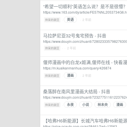
“希望一切顺利”英语怎么说？是不是很懵？赶紧
https://www.163.com/dy/article/FE57NNL2053734G6.h
英语
·
· 2 年前
帅呆的豌豆
马拉萨尼亚32号鬼宅预告 - 抖音
https://www.douyin.com/zhuanti/72802333579827630
·
· 2 年前
帅呆的豌豆
偃师漫画中的白龙x姬满,偃师在线 - 快看
https://m.kuaikanmanhua.com/query/426874
漫画
·
· 2 年前
帅呆的豌豆
桑落醉在南风里漫画大结局 - 抖音
https://www.douyin.com/zhuanti/72327751161223762
永夜
小说
林未央
漫画
·
帅呆的豌豆
【哈弗H6新能源】长城汽车哈弗H6新能源
https://price.pcauto.com.cn/sg28461/?ad=12563