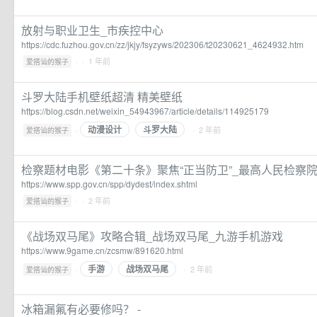
放射与职业卫生_市疾控中心
https://cdc.fuzhou.gov.cn/zz/jkjy/fsyzyws/202306/t20230621_4624932.htm
·
· 1 年前
爱搭讪的猴子
斗罗大陆手机壁纸超清 精美壁纸
https://blog.csdn.net/weixin_54943967/article/details/114925179
动漫设计
斗罗大陆
·
· 2 年前
爱搭讪的猴子
检察题材电影《第二十条》聚焦“正当防卫”_最高人民检察
https://www.spp.gov.cn/spp/dydest/index.shtml
·
· 2 年前
爱搭讪的猴子
《战场双马尾》攻略合辑_战场双马尾_九游手机游戏
https://www.9game.cn/zcsmw/891620.html
手游
战场双马尾
·
· 2 年前
爱搭讪的猴子
冰箱漏氟有必要修吗？ -