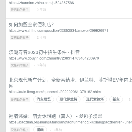
https://zhuanlan.zhihu.com/p/524867586
·
· 2 年前
爱搭讪的猴子
如何加盟全家便利店？ -
https://www.zhihu.com/question/23853834/answer/299926971
·
· 2 年前
爱搭讪的猴子
滨湖寿春2023初中招生条件 - 抖音
https://www.douyin.com/zhuanti/7238314763464230970
·
· 3 年前
爱搭讪的猴子
北京现代新车计划，全新索纳塔、伊兰特、菲斯塔EV年内上
网
https://auto.ifeng.com/quanmeiti/20200206/1379182.shtml
汽车展览
现代伊兰特
现代索纳塔
新车
·
· 3
爱搭讪的猴子
翻墙逃婚：萌妻休想跑（真人） - 🌈️包子漫畫
https://baozimh.org/manga/fanqiangtaohunmengqixiuxiangpaozhenren-june
漫画
·
· 3 年前
爱搭讪的猴子