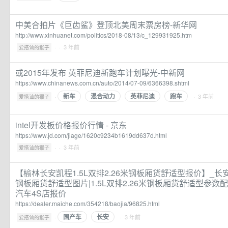
中美合拍片《巨齿鲨》登顶北美周末票房榜-新华网
http://www.xinhuanet.com/politics/2018-08/13/c_129931925.htm
·
· 3 年前
爱搭讪的猴子
或2015年发布 英菲尼迪新跑车计划曝光-中新网
https://www.chinanews.com.cn/auto/2014/07-09/6366398.shtml
新车
混合动力
英菲尼迪
跑车
·
· 3 年前
爱搭讪的猴子
intel开发板价格报价行情 - 京东
https://www.jd.com/jiage/1620c9234b1619dd637d.html
·
· 3 年前
爱搭讪的猴子
【榆林长安凯程1.5L双排2.26米钢板厢货舒适型报价】_长安凯
钢板厢货舒适型图片|1.5L双排2.26米钢板厢货舒适型参数
汽车4S店报价
https://dealer.maiche.com/354218/baojia/96825.html
国产车
长安
·
· 3 年前
爱搭讪的猴子