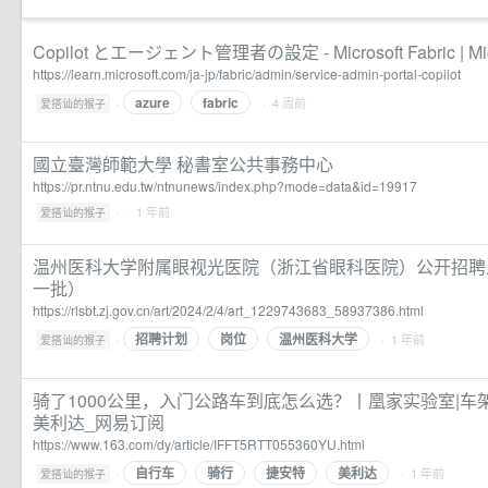
Copilot とエージェント管理者の設定 - Microsoft Fabric | Micr
https://learn.microsoft.com/ja-jp/fabric/admin/service-admin-portal-copilot
azure
fabric
·
· 4 周前
爱搭讪的猴子
國立臺灣師範大學 秘書室公共事務中心
https://pr.ntnu.edu.tw/ntnunews/index.php?mode=data&id=19917
·
· 1 年前
爱搭讪的猴子
温州医科大学附属眼视光医院（浙江省眼科医院）公开招聘人
一批）
https://rlsbt.zj.gov.cn/art/2024/2/4/art_1229743683_58937386.html
招聘计划
岗位
温州医科大学
·
· 1 年前
爱搭讪的猴子
骑了1000公里，入门公路车到底怎么选？丨凰家实验室|车架|
美利达_网易订阅
https://www.163.com/dy/article/IFFT5RTT055360YU.html
自行车
骑行
捷安特
美利达
·
· 1 年前
爱搭讪的猴子