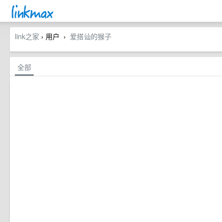
link之家
› 用户
爱搭讪的猴子
›
全部