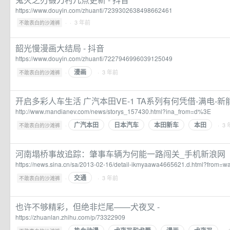
https://www.douyin.com/zhuanti/7239302638498662461
·
· 3 年前
不敢表白的沙滩裤
韶光慢漫画大结局 - 抖音
https://www.douyin.com/zhuanti/7227946996039125049
漫画
·
· 3 年前
不敢表白的沙滩裤
开启多彩人车生活 广汽本田VE-1 TA系列有何凭借-满电-
http://www.mandianev.com/news/storys_157430.html?ina_from=d%3E
广汽本田
日本汽车
本田新车
本田
·
· 3
不敢表白的沙滩裤
河南塌桥事故追踪：肇事车辆为何能一路闯关_手机新浪网
https://news.sina.cn/sa/2013-02-16/detail-ikmyaawa4665621.d.html?from=w
交通
·
· 3 年前
不敢表白的沙滩裤
也许不够精彩，但绝非烂尾——犬夜叉 -
https://zhuanlan.zhihu.com/p/73322909