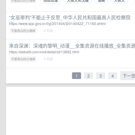
热血动漫
犬夜叉和戈薇
漫画
犬夜叉
·
· 
不敢表白的沙滩裤
“女巫审判”不能止于反思_中华人民共和国最高人民检察院
https://www.spp.gov.cn/llyj/201404/t20140422_71160.shtml
·
· 3 年前
不敢表白的沙滩裤
来自深渊：深魂的黎明_动漫__全集资源在线播放_全集资源下
https://dabaitv.com/vod/detail/id/13892.html
·
· 3 年前
不敢表白的沙滩裤
1
2
3
4
下一