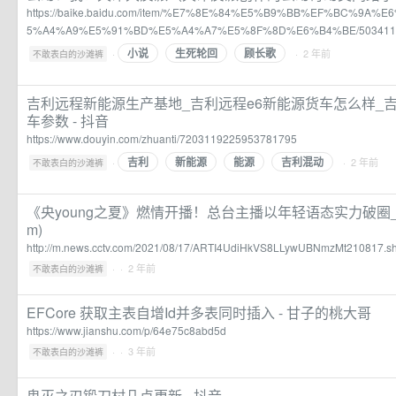
https://baike.baidu.com/item/%E7%8E%84%E5%B9%BB%EF%BC%9A
5%A4%A9%E5%91%BD%E5%A4%A7%E5%8F%8D%E6%B4%BE/503411
小说
生死轮回
顾长歌
·
· 2 年前
不敢表白的沙滩裤
吉利远程新能源生产基地_吉利远程e6新能源货车怎么样_吉
车参数 - 抖音
https://www.douyin.com/zhuanti/7203119225953781795
吉利
新能源
能源
吉利混动
·
· 2 年前
不敢表白的沙滩裤
《央young之夏》燃情开播！总台主播以年轻语态实力破圈_新闻
m)
http://m.news.cctv.com/2021/08/17/ARTI4UdiHkVS8LLywUBNmzMt210817.sh
·
· 2 年前
不敢表白的沙滩裤
EFCore 获取主表自增Id并多表同时插入 - 甘子的桃大哥
https://www.jianshu.com/p/64e75c8abd5d
·
· 3 年前
不敢表白的沙滩裤
鬼灭之刃锻刀村几点更新 - 抖音