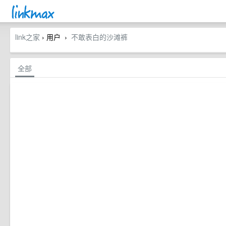
link之家
› 用户
不敢表白的沙滩裤
›
全部