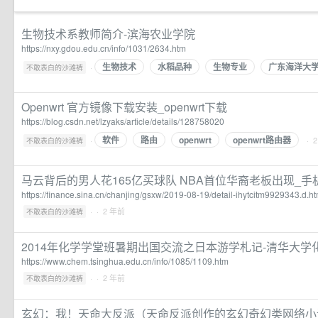
生物技术系教师简介-滨海农业学院
https://nxy.gdou.edu.cn/info/1031/2634.htm
生物技术
水稻品种
生物专业
广东海洋大
·
不敢表白的沙滩裤
Openwrt 官方镜像下载安装_openwrt下载
https://blog.csdn.net/lzyaks/article/details/128758020
软件
路由
openwrt
openwrt路由器
·
· 
不敢表白的沙滩裤
马云背后的男人花165亿买球队 NBA首位华裔老板出现_手
https://finance.sina.cn/chanjing/gsxw/2019-08-19/detail-ihytcitm9929343.d.ht
·
· 2 年前
不敢表白的沙滩裤
2014年化学学堂班暑期出国交流之日本游学札记-清华大学
https://www.chem.tsinghua.edu.cn/info/1085/1109.htm
·
· 2 年前
不敢表白的沙滩裤
玄幻：我！天命大反派（天命反派创作的玄幻奇幻类网络小