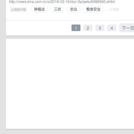
http://news.sina.com.cn/o/2018-02-16/doc-ifyrqwkc6988560.shtml
种植业
三农
农业
粮食安全
·
· 3 年前
心软的夕阳
1
2
3
4
下一