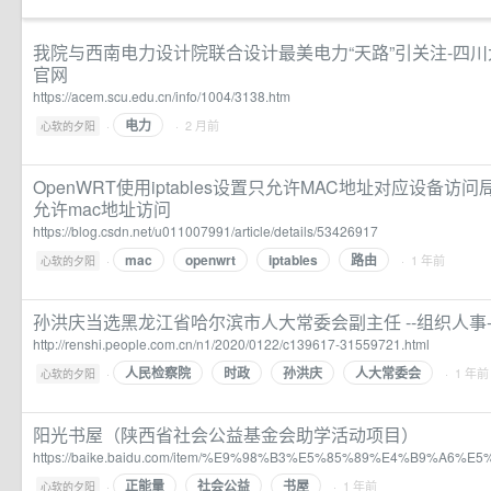
我院与西南电力设计院联合设计最美电力“天路”引关注-四
官网
https://acem.scu.edu.cn/info/1004/3138.htm
电力
·
· 2 月前
心软的夕阳
OpenWRT使用iptables设置只允许MAC地址对应设备访问局
允许mac地址访问
https://blog.csdn.net/u011007991/article/details/53426917
mac
openwrt
iptables
路由
·
· 1 年前
心软的夕阳
孙洪庆当选黑龙江省哈尔滨市人大常委会副主任 --组织人事
http://renshi.people.com.cn/n1/2020/0122/c139617-31559721.html
人民检察院
时政
孙洪庆
人大常委会
·
· 1 年前
心软的夕阳
阳光书屋（陕西省社会公益基金会助学活动项目）
https://baike.baidu.com/item/%E9%98%B3%E5%85%89%E4%B9%A6%E5
正能量
社会公益
书屋
·
· 1 年前
心软的夕阳