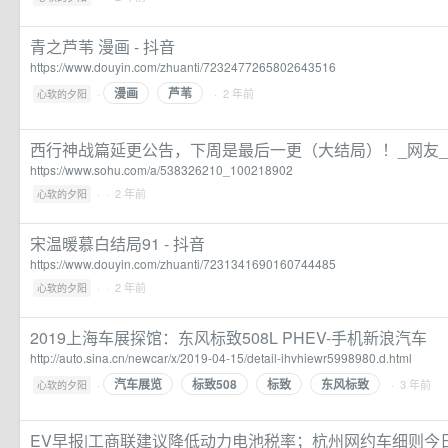
青之芦苇 漫画 - 抖音
https://www.douyin.com/zhuanti/7232477265802643516
漫画
芦苇
·
· 2 年前
心软的夕阳
西行神战篇延更公告，下周是最后一更（大结局）！_网友_
https://www.sohu.com/a/538326210_100218902
·
· 2 年前
心软的夕阳
宋温暖慕白结局91 - 抖音
https://www.douyin.com/zhuanti/7231341690160744485
·
· 2 年前
心软的夕阳
2019上海车展探馆：东风标致508L PHEV-手机新浪汽车
http://auto.sina.cn/newcar/x/2019-04-15/detail-ihvhiewr5998980.d.html
汽车展览
标致508
标致
东风标致
·
· 3 年前
心软的夕阳
EV早报|工商联建议降低动力电池税率；杭州网约车细则今