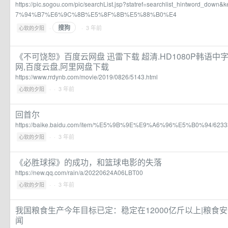
https://pic.sogou.com/pic/searchList.jsp?statref=searchlist_hintword_
7%94%B7%E6%9C%8B%E5%8F%8B%E5%88%B0%E4
搜狗
·
· 3 年前
心软的夕阳
《不可饶恕》百度云网盘 迅雷下载 超清.HD1080P韩语中字
网,百度云盘,阿里网盘下载
https://www.rrdynb.com/movie/2019/0826/5143.html
·
· 3 年前
心软的夕阳
回首尔
https://baike.baidu.com/item/%E5%9B%9E%E9%A6%96%E5%B0%94/6233
·
· 3 年前
心软的夕阳
《必胜球探》的成功，和篮球电影的失落
https://new.qq.com/rain/a/20220624A06LBT00
·
· 3 年前
心软的夕阳
我国粮食生产今年目标已定：稳定在12000亿斤以上|粮食安
闻