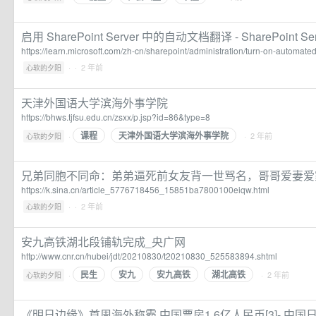
启用 SharePoint Server 中的自动文档翻译 - SharePoint Server
https://learn.microsoft.com/zh-cn/sharepoint/administration/turn-on-automate
·
· 2 年前
心软的夕阳
天津外国语大学滨海外事学院
https://bhws.tjfsu.edu.cn/zsxx/p.jsp?id=86&type=8
课程
天津外国语大学滨海外事学院
·
· 2 年前
心软的夕阳
兄弟同胞不同命：弟弟逼死前女友背一世骂名，哥哥爱妻爱
https://k.sina.cn/article_5776718456_15851ba7800100eiqw.html
·
· 2 年前
心软的夕阳
安九高铁湖北段铺轨完成_央广网
http://www.cnr.cn/hubei/jdt/20210830/t20210830_525583894.shtml
民生
安九
安九高铁
湖北高铁
·
· 2 年前
心软的夕阳
《明日边缘》首周海外称霸 中国票房1.6亿人民币[3]- 中国