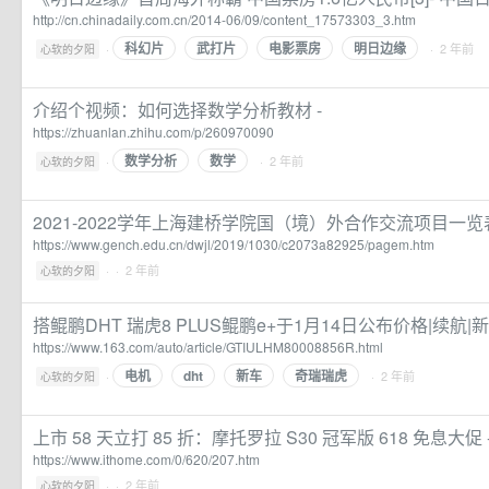
http://cn.chinadaily.com.cn/2014-06/09/content_17573303_3.htm
科幻片
武打片
电影票房
明日边缘
·
· 2 年前
心软的夕阳
介绍个视频：如何选择数学分析教材 -
https://zhuanlan.zhihu.com/p/260970090
数学分析
数学
·
· 2 年前
心软的夕阳
2021-2022学年上海建桥学院国（境）外合作交流项目一览
https://www.gench.edu.cn/dwjl/2019/1030/c2073a82925/pagem.htm
·
· 2 年前
心软的夕阳
搭鲲鹏DHT 瑞虎8 PLUS鲲鹏e+于1月14日公布价格|续航
https://www.163.com/auto/article/GTIULHM80008856R.html
电机
dht
新车
奇瑞瑞虎
·
· 2 年前
心软的夕阳
上市 58 天立打 85 折：摩托罗拉 S30 冠军版 618 免息大促 -
https://www.ithome.com/0/620/207.htm
·
· 2 年前
心软的夕阳