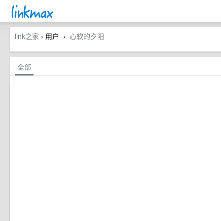
link之家
› 用户
心软的夕阳
›
全部