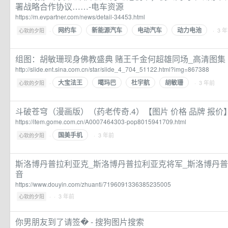
署战略合作协议……-电车资源
https://m.evpartner.com/news/detail-34453.html
网约车
新能源汽车
电动汽车
动力电池
·
· 3 
心软的夕阳
组图：胡敏珊现身佛教盛典 赌王千金何超雄同场_高清图集
http://slide.ent.sina.com.cn/star/slide_4_704_51122.html?img=867388
大宝法王
噶玛巴
杜宇航
胡敏珊
·
· 3 年前
心软的夕阳
斗破苍穹（漫画版）（药老传奇.4）【图片 价格 品牌 报价
https://item.gome.com.cn/A0007464303-pop8015941709.html
国美手机
·
· 3 年前
心软的夕阳
斯洛博丹普拉利亚克_斯洛博丹普拉利亚克将军_斯洛博丹普拉
音
https://www.douyin.com/zhuanti/7196091336385235005
·
· 3 年前
心软的夕阳
你男朋友到了请签� - 搜狗图片搜索