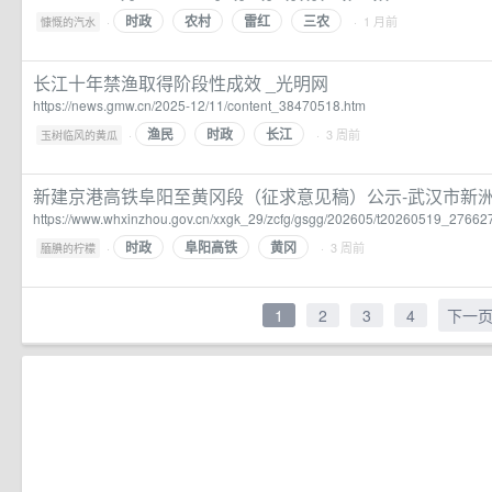
时政
农村
雷红
三农
·
· 1 月前
慷慨的汽水
长江十年禁渔取得阶段性成效 _光明网
https://news.gmw.cn/2025-12/11/content_38470518.htm
渔民
时政
长江
·
· 3 周前
玉树临风的黄瓜
新建京港高铁阜阳至黄冈段（征求意见稿）公示-武汉市新
https://www.whxinzhou.gov.cn/xxgk_29/zcfg/gsgg/202605/t20260519_27662
时政
阜阳高铁
黄冈
·
· 3 周前
腼腆的柠檬
1
2
3
4
下一