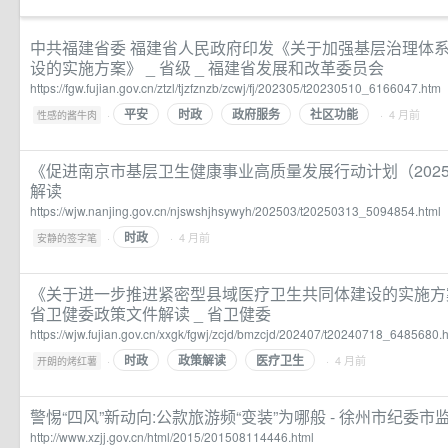
中共福建省委 福建省人民政府印发《关于加强基层治理体
设的实施方案》 _ 省级 _ 福建省发展和改革委员会
https://fgw.fujian.gov.cn/ztzl/tjzfznzb/zcwj/fj/202305/t20230510_6166047.htm
平安
时政
政府服务
社区功能
·
· 4 月前
性感的酱牛肉
《促进南京市基层卫生健康事业高质量发展行动计划（2025
解读
https://wjw.nanjing.gov.cn/njswshjhsywyh/202503/t20250313_5094854.html
时政
·
· 4 月前
安静的签字笔
《关于进一步推进紧密型县域医疗卫生共同体建设的实施方案
省卫健委政策文件解读 _ 省卫健委
https://wjw.fujian.gov.cn/xxgk/fgwj/zcjd/bmzcjd/202407/t20240718_6485680.
时政
政策解读
医疗卫生
·
· 4 月前
开朗的烤红薯
警惕“四风”新动向:公款旅游频“变装”为哪般 - 徐州市纪委市
http://www.xzjj.gov.cn/html/2015/201508114446.html