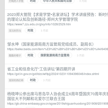
时政
中华人民共和国司法部
·
· 3 月前
打盹的人字拖
2023郑大管院【求是学堂•名家讲坛】学术讲座预告：新
的理论认知及创新路径-郑州大学管理学院
https://www7.zzu.edu.cn/glxy/info/1028/2529.htm
时政
·
· 3 月前
深沉的烈马
邹水坤（国家能源局南方监管局党组成员、副局长）
https://baike.baidu.com/item/%E9%82%B9%E6%B0%B4%E5%9D%A4/640
时政
国家能源局南方监管局
·
· 3 月前
酷酷的橙子
省工业和信息化厅“工信讲坛”第四期开讲
https://gxt.ln.gov.cn/gxt/ldzc/wf/tpjj/2024102311094396046/index.shtml
时政
·
· 3 月前
发财的西红柿
杨晓坤公参出席马恩岛华人协会成立6周年暨国庆70周年庆
国驻大不列颠和北爱尔兰联合王国
https://gb.china-embassy.gov.cn/sgxw/2019shiguanhuodong/201908/t2019