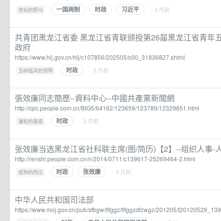
一国两制
时政
习近平
·
· 3 月前
贪玩的野马
共青团黑龙江省委 黑龙江省青联颁授第26届黑龙江省青年
政府
https://www.hlj.gov.cn/hlj/c107856/202505/c00_31836827.shtml
时政
·
· 3 月前
玉树临风的领带
張效廉同志簡歷--資料中心--中國共產黨新聞網
http://cpc.people.com.cn/BIG5/64162/123659/123789/12329651.html
时政
·
· 3 月前
谦和的墨镜
张效廉当选黑龙江省社科联主席(图/简历)【2】--组织人事-
http://renshi.people.com.cn/n/2014/0711/c139617-25269464-2.html
时政
张效廉
·
· 3 月前
成熟的西瓜
中华人民共和国司法部
https://www.moj.gov.cn/pub/sfbgw/flfggz/flfggzdfzwgz/201205/t20120529_13