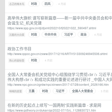
时政
四风
·
· 4 月前
忐忑的啄木鸟
高举伟大旗帜 谱写崭新篇章——新一届中共中央委员会和
会诞生记_机关党建
https://www.spp.gov.cn/dj/djxmt/202210/t20221022_590497.shtml
时政
中共中央
习近平
政治
·
· 4 月前
沉着的大白菜
政协工作书目
http://www.cppcc.gov.cn/zxww/2017/12/16/ARTI1513309246945506.shtml
时政
·
· 4 月前
热心的鼠标垫
全国人大常委会机关党组中心组围绕学习贯彻<br /> 习近平
伟大构想<br /> 和成功实践的重要论述进行研讨 _中国人大
http://www.npc.gov.cn/zgrdw/npc/xinwen/2017-07/28/content_2026166.htm
王晨
时政
习近平
全国人大常委会
·
· 3 月前
呐喊的皮蛋
在新的历史起点上续写“一国两制”实践新篇章 - 求是网
https://www.qstheory.cn/dukan/qs/2022-07/15/c_1128830721.htm