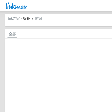
link之家
› 标签
时政
›
全部