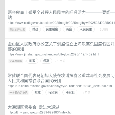
两会叙事丨感受全过程人民民主的旺盛活力————要闻—
站
https://www.ccdi.gov.cn/specialn/2025nqglh/2025nqglhyw/202503/t2025031
时政
民主制度
两会
人民民主
·
· 2 月前
茫然的开心果
金山区人民政府办公室关于调整设立上海乐高乐园度假区开
部的通知
https://www.jinshan.gov.cn/zhengwu/qfb-ybwj/2025/112/1452.html
时政
乐高
·
· 1 月前
完美的硬盘
常驻联合国代表马朝旭大使在埃博拉疫区重建与社会发展问
人民共和国常驻联合国代表团
https://un.china-mission.gov.cn/chn/hyyfy/201801/t20180131_8298398.htm
时政
传染病
马朝旭
·
· 1 月前
一身肌肉的拖把
大通湖区管委会_走进大通湖
http://dth.yiyang.gov.cn/29894/29883/index.htm