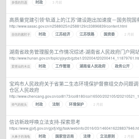
时政
·
· 3 月前
多情的烈酒
高质量党建引领“轨道上的江苏”建设跑出加速度－国务院国
http://www.sasac.gov.cn/n2588025/n2588129/c33896839/content.html
时政
江苏经济
江苏铁路
国资委
·
· 2 月前
自信的酱肘子
湖南省政务管理服务工作情况综述-湖南省人民政府门户网
http://www.hunan.gov.cn/topic/yjsycb/gzbs1/202004/t20200414_11879761.ht
时政
工作管理
湖南省人民政府
政务公开
·
·
爱搭讪的木瓜
宝鸡市人民政府关于省第二生态环境保护督察组交办问题调
仓区人民政府
http://www.chencang.gov.cn/col8173/col8180/col16500/202105/t20210521_
时政
法制
环境保护
·
· 2 月前
帅气的枕头
信访新政呼唤立法支持-探索思考
https://www.gjxfj.gov.cn/gjxfj/xfgj/tssk/webinfo/2016/03/1460416228837946.h
时政
国家信访局
法律
立法原则
·
· 2 月前
大鼻子的海龟