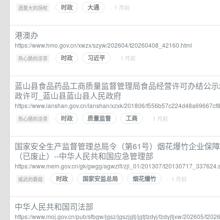
时政
大通
·
· 1 月前
酒量大的拐杖
港澳办
https://www.hmo.gov.cn/xwzx/szyw/202604/t20260408_42160.html
时政
习近平
·
· 1 月前
热心肠的凉茶
蓝山县食品药品工商质量监督管理局食品经营许可办结公示2
政许可_蓝山县蓝山县人民政府
https://www.lanshan.gov.cn/lanshan/xzxk/201806/f556b57c224d48a69667cf
时政
质量监督
工商
·
· 1 月前
热心肠的凉茶
国家安全生产监督管理总局令（第61号）烟花爆竹企业保
（已废止）--中华人民共和国应急管理部
https://www.mem.gov.cn/gk/gwgg/agwzlfl/zjl_01/201307/t20130717_337624.
时政
国家安监总局
烟花爆竹
·
· 1 月前
威武的蘑菇
中华人民共和国司法部
https://www.moj.gov.cn/pub/sfbgw/jgsz/jgszjgtj/jgtjfzdyj/fzdyjtjxw/202605/t2