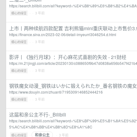
https://search.bilibili.com/all?keyword=%E4%B8%89%E6%B8%B2%E4%B
·
· 3 年前
细心的绿豆
上市丨两种续航四款配置 吉利熊猫mini重庆联动上市售价3.
https://finance.sina.cn/2023-02-06/detail-imyeurri3046254.d.html
·
· 3 年前
细心的绿豆
影评丨《独行月球》：开心麻花式喜剧的失效 - 21财经
https://m.21jingji.com/article/20230130/c088650f9b47d0838a656b547f421b4
·
· 3 年前
细心的绿豆
钢铁魔女动漫_钢铁はいかに锻えられたか_番名钢铁の魔女ア
https://www.douyin.com/zhuanti/7195309146852444216
·
· 3 年前
细心的绿豆
这届和亲公主不行-_Bilibili
https://search.bilibili.com/all?keyword=%E8%BF%99%E5%B1%8A%
5%AC%E4%B8%BB%E4%B8%8D%E8%A1%8C
和亲公主
·
· 3 年前
细心的绿豆