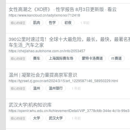
女性高潮之《XO挤》 · 性学报告 8月3日更新版 · 看云
https://www.kancloud.cn/ladylixmo/xo/712418
肌肉
性学
初夜
·
· 1 年前
细心的绿豆
390公里时速过弯！全球十大最危险，最长，最快，最著名
车生活_汽车之家
https://chejiahao.autohome.com.cn/info/2053457
赛车
上海国际赛车场
蒙特卡洛赛道
f1赛道
·
·
细心的绿豆
温州 | 凝聚社会力量提高崇军意识
https://tyjrswt.zj.gov.cn/art/2024/3/15/art_1229587146_58950229.html
温州
温州银行
·
· 1 年前
细心的绿豆
武汉大学|机构知识库
https://openir.whu.edu.cn/AchievementDetail/VIP_3778cfdb-344e-4c1b-99
大学
武汉大学
·
· 1 年前
细心的绿豆