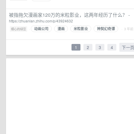
被指拖欠漫画家120万的米粒影业，这两年经历了什么？ -
https://zhuanlan.zhihu.com/p/43924632
动画公司
漫画
米粒影业
神契幻奇谭
·
· 3 年前
细心的绿豆
1
2
3
4
下一