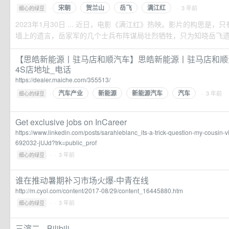
宋朝
贺兰山
岳飞
满江红
·
· 3 年前
细心的绿豆
2023年1月30日 ... 近日，电影《满江红》热映。影片的构思是
墙上的遗言，岳家军的几个士兵布阵谋局壮烈牺牲，只为知晓岳飞
【思皓新能源丨驻马店和顺汽车】思皓新能源丨驻马店和顺
4S店地址_电话
https://dealer.maiche.com/355513/
汽车产业
新能源
新能源汽车
汽车
·
· 3 年前
细心的绿豆
Get exclusive jobs on InCareer
https://www.linkedin.com/posts/sarahleblanc_its-a-trick-question-my-cousin
692032-jUJd?trk=public_prof
·
· 3 年前
细心的绿豆
谁在推动暑期补习市场火爆-中青在线
http://m.cyol.com/content/2017-08/29/content_16445880.htm
·
· 3 年前
细心的绿豆
三渲二-_Bilibili