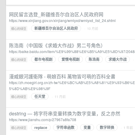
网民留言选登_新疆维吾尔自治区人民政府网
https://www.xinjiang.gov.cn/xinjiang/wmlyxd/wmlyxd_list_24.shtml
新疆维吾尔自治区人民政府
·
· 10 月前
细心的绿豆
陈浩南（中国版《求婚大作战》男二号角色）
https://baike.baidu.com/item/%E9%99%88%E6%B5%A9%E5%8D%97/2048
都市电视剧
爱情电视剧
陈浩南
求婚大作战
·
·
细心的绿豆
漫威銀河護衛隊 - 萌娘百科 萬物皆可萌的百科全書
https://zh.moegirl.org.cn/zh-tw/%E6%BC%AB%E5%A8%81%E9%93%
5%8D%AB%E9%98%9F
任天堂
·
· 11 月前
细心的绿豆
destring — 将字符串变量转换为数字变量，反之亦然
https://www.jianshu.com/p/27967a8fa708
replace
字符串函数
变量
数字转换
·
· 1 年前
细心的绿豆