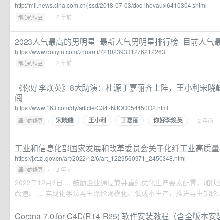
http://mil.news.sina.com.cn/jssd/2018-07-03/doc-ihevauxi6410304.shtml
·
· 2 年前
细心的绿豆
2023人气最高的男明星_最新人气男明星排行榜_目前人气最
https://www.douyin.com/zhuanti/7210239331276212263
·
· 2 年前
细心的绿豆
《你好李焕英》8大助演：杜源丁嘉丽齐上阵，王小利宋晓峰
阅
https://www.163.com/dy/article/G347NJQQ054450O2.html
宋晓峰
王小利
丁嘉丽
你好李焕英
·
· 2 年前
细心的绿豆
工业和信息化部国家发展和改革委员会关于化纤工业高质量发展
https://jxt.zj.gov.cn/art/2022/12/6/art_1229560971_2450348.html
·
· 2 年前
细心的绿豆
2022年12月6日 ... 鼓励企业通过兼并重组优化生产要素配置，
改造。 ... 实现化学法再生涤纶规模化、低成本生产，推进再生锦纶、再
Corona-7.0 for C4D(R14-R25) 软件安装教程（含全版