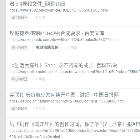
器|dll|视频文件_网易订阅
https://www.163.com/dy/article/HUE04UFC05561U08.html
·
· 2 年前
细心的绿豆
攻城掠地-套装(10+5种)合成要求 - 百度文库
https://wenku.baidu.com/view/45cd0f734b35eefdc8d33377.html
攻城掠地套装
·
· 2 年前
细心的绿豆
《生活大爆炸》S11：永不凋零的成长_百科TA说
https://wapbaike.baidu.com/tashuo/browse/content?id=121b5b2a4afe055b
·
· 2 年前
细心的绿豆
美联社:廉价航空为何绕开中国 - 财经 - 中国日报网
https://caijing.chinadaily.com.cn/2012-09/28/content_15789608.htm
·
· 3 年前
细心的绿豆
岳飞词作《满江红》的创作时间，你了解吗？_北京日报AP
https://bj.bjd.com.cn/5b165687a010550e5ddc0e6a/contentShare/5e7197
5261e4b043bcce2c442c.html