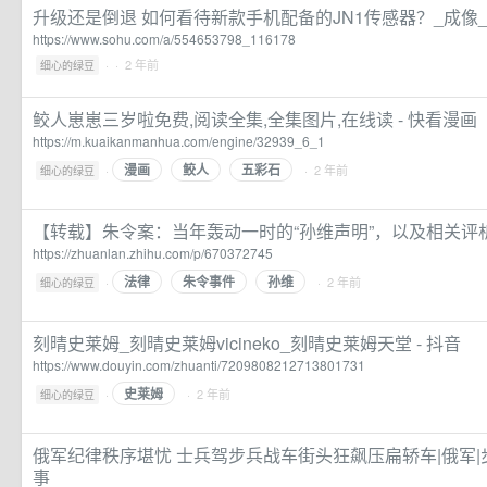
升级还是倒退 如何看待新款手机配备的JN1传感器？_成像
https://www.sohu.com/a/554653798_116178
·
· 2 年前
细心的绿豆
鲛人崽崽三岁啦免费,阅读全集,全集图片,在线读 - 快看漫画
https://m.kuaikanmanhua.com/engine/32939_6_1
漫画
鲛人
五彩石
·
· 2 年前
细心的绿豆
【转载】朱令案：当年轰动一时的“孙维声明”，以及相关评析
https://zhuanlan.zhihu.com/p/670372745
法律
朱令事件
孙维
·
· 2 年前
细心的绿豆
刻晴史莱姆_刻晴史莱姆vicineko_刻晴史莱姆天堂 - 抖音
https://www.douyin.com/zhuanti/7209808212713801731
史莱姆
·
· 2 年前
细心的绿豆
俄军纪律秩序堪忧 士兵驾步兵战车街头狂飙压扁轿车|俄军|
事