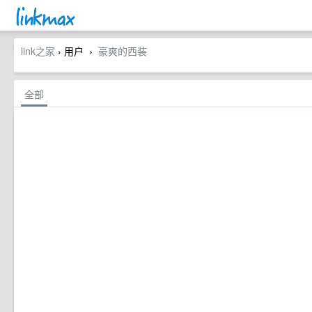
link之家
› 用户
豪爽的西装
›
全部