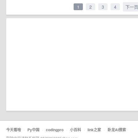
1
2
3
4
下一
今天看啥
·
Py中国
·
codingpro
·
小百科
·
link之家
·
卧龙AI搜索