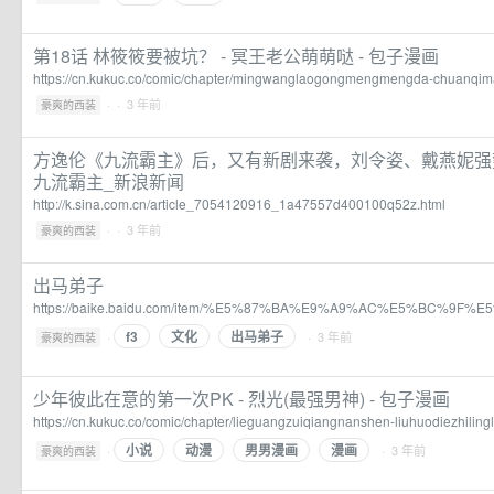
第18话 林筱筱要被坑？ - 冥王老公萌萌哒 - 包子漫画
https://cn.kukuc.co/comic/chapter/mingwanglaogongmengmengda-chuanqim
·
· 3 年前
豪爽的西装
方逸伦《九流霸主》后，又有新剧来袭，刘令姿、戴燕妮强势
九流霸主_新浪新闻
http://k.sina.com.cn/article_7054120916_1a47557d400100q52z.html
·
· 3 年前
豪爽的西装
出马弟子
https://baike.baidu.com/item/%E5%87%BA%E9%A9%AC%E5%BC%9F%E
f3
文化
出马弟子
·
· 3 年前
豪爽的西装
少年彼此在意的第一次PK - 烈光(最强男神) - 包子漫画
https://cn.kukuc.co/comic/chapter/lieguangzuiqiangnanshen-liuhuodiezhili
小说
动漫
男男漫画
漫画
·
· 3 年前
豪爽的西装