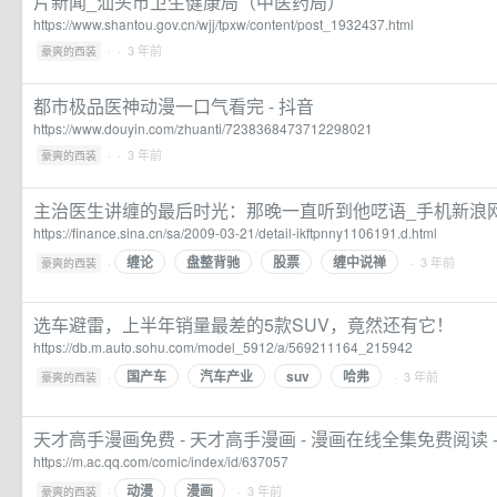
片新闻_汕头市卫生健康局（中医药局）
https://www.shantou.gov.cn/wjj/tpxw/content/post_1932437.html
·
· 3 年前
豪爽的西装
都市极品医神动漫一口气看完 - 抖音
https://www.douyin.com/zhuanti/7238368473712298021
·
· 3 年前
豪爽的西装
主治医生讲缠的最后时光：那晚一直听到他呓语_手机新浪
https://finance.sina.cn/sa/2009-03-21/detail-ikftpnny1106191.d.html
缠论
盘整背驰
股票
缠中说禅
·
· 3 年前
豪爽的西装
选车避雷，上半年销量最差的5款SUV，竟然还有它！
https://db.m.auto.sohu.com/model_5912/a/569211164_215942
国产车
汽车产业
suv
哈弗
·
· 3 年前
豪爽的西装
天才高手漫画免费 - 天才高手漫画 - 漫画在线全集免费阅读 
https://m.ac.qq.com/comic/index/id/637057
动漫
漫画
·
· 3 年前
豪爽的西装