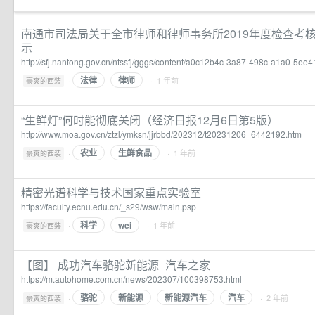
南通市司法局关于全市律师和律师事务所2019年度检查考核结
示
http://sfj.nantong.gov.cn/ntssfj/gggs/content/a0c12b4c-3a87-498c-a1a0-5ee
法律
律师
·
· 1 年前
豪爽的西装
“生鲜灯”何时能彻底关闭（经济日报12月6日第5版）
http://www.moa.gov.cn/ztzl/ymksn/jjrbbd/202312/t20231206_6442192.htm
农业
生鲜食品
·
· 1 年前
豪爽的西装
精密光谱科学与技术国家重点实验室
https://faculty.ecnu.edu.cn/_s29/wsw/main.psp
科学
wei
·
· 1 年前
豪爽的西装
【图】 成功汽车骆驼新能源_汽车之家
https://m.autohome.com.cn/news/202307/100398753.html
骆驼
新能源
新能源汽车
汽车
·
· 2 年前
豪爽的西装