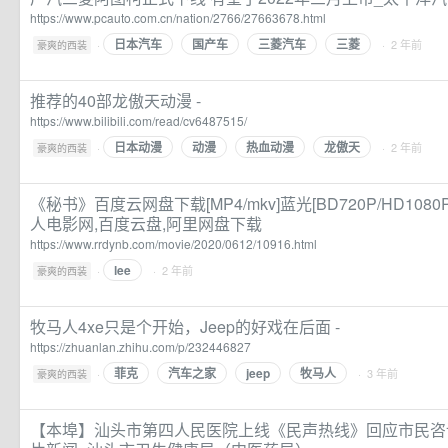
https://www.pcauto.com.cn/nation/2766/27663678.html
日本汽车
国产车
三菱汽车
三菱
·
· 2 年前
豪爽的西装
推荐的40部龙傲天动漫 -
https://www.bilibili.com/read/cv6487515/
日本动漫
动漫
热血动漫
龙傲天
·
· 2 年前
豪爽的西装
《秘书》百度云网盘下载[MP4/mkv]蓝光[BD720P/HD1080
人电影网,百度云盘,阿里网盘下载
https://www.rrdynb.com/movie/2020/0612/10916.html
lee
·
· 2 年前
豪爽的西装
牧马人4xe只是个开始，Jeep的好戏在后面 -
https://zhuanlan.zhihu.com/p/232446827
菲克
汽车之家
jeep
牧马人
·
· 3 年前
豪爽的西装
【本埠】汕头市第四人民医院上线《民声热线》回应市民咨