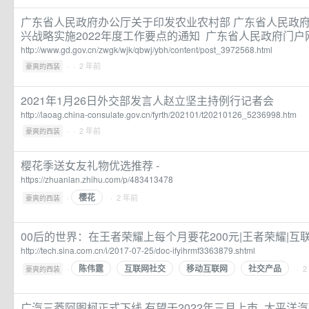
广东省人民政府办公厅关于印发农业农村部 广东省人民政
兴战略实施2022年度工作要点的通知 广东省人民政府门户
http://www.gd.gov.cn/zwgk/wjk/qbwj/ybh/content/post_3972568.html
·
· 2 年前
豪爽的西装
2021年1月26日外交部发言人赵立坚主持例行记者会
http://laoag.china-consulate.gov.cn/fyrth/202101/t20210126_5236998.htm
·
· 2 年前
豪爽的西装
樱花季送女友礼物优选推荐 -
https://zhuanlan.zhihu.com/p/483413478
樱花
·
· 2 年前
豪爽的西装
00后的世界：在王者荣耀上每个月要花200元|王者荣耀|互联
http://tech.sina.com.cn/i/2017-07-25/doc-ifyihrmf3363879.shtml
陈伟霆
互联网社交
移动互联网
社交产品
·
· 
豪爽的西装
广汽三菱阿图柯正式下线 有望于2022年三月上市_太平洋