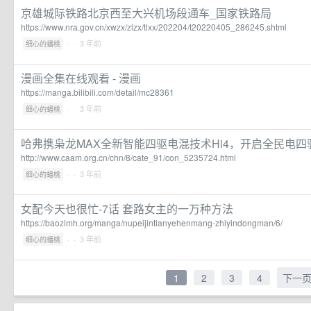
京雄城际铁路北京西至大兴机场段通车_国家铁路局
https://www.nra.gov.cn/xwzx/zlzx/tlxx/202204/t20220405_286245.shtml
·
· 3 年前
细心的蟠桃
漫画全集在线观看 - 漫画
https://manga.bilibili.com/detail/mc28361
·
· 3 年前
细心的蟠桃
哈弗携枭龙MAX全新智能四驱电混技术Hi4，开启全民电四
http://www.caam.org.cn/chn/8/cate_91/con_5235724.html
·
· 3 年前
细心的蟠桃
女配今天也很忙-7话 套路女主的一万种方法
https://baozimh.org/manga/nupeijintianyehenmang-zhiyindongman/6/
·
· 3 年前
细心的蟠桃
1
2
3
4
下一