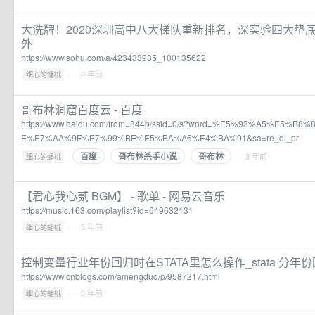
大洗牌！2020深圳高中八大梯队重新排名，深实验四大垫
外
https://www.sohu.com/a/423433935_100135622
·
· 2 年前
细心的蟠桃
哥布林洞窟百度云 - 百度
https://www.baidu.com/from=844b/ssid=0/s?word=%E5%93%A5%E5%
E%E7%AA%9F%E7%99%BE%E5%BA%A6%E4%BA%91&sa=re_dl_pr
百度
哥布林杀手小说
哥布林
·
· 3 年前
细心的蟠桃
【君心我心贰 BGM】 - 歌单 - 网易云音乐
https://music.163.com/playlist?id=649632131
·
· 3 年前
细心的蟠桃
控制变量行业年份回归时在STATA里怎么操作_stata 分年份
https://www.cnblogs.com/amengduo/p/9587217.html
·
· 3 年前
细心的蟠桃