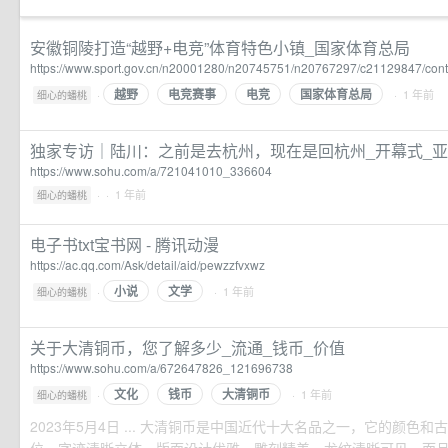
安徽铜陵打造“越野+电竞”体育特色小镇_国家体育总局
https://www.sport.gov.cn/n20001280/n20745751/n20767297/c21129847/cont
越野
电竞赛事
电竞
国家体育总局
·
· 1 年前
细心的蟠桃
独家专访｜陆川：之前是去杭州，现在是回杭州_开幕式_亚
https://www.sohu.com/a/721041010_336604
·
· 1 年前
细心的蟠桃
电子书txt宝书网 - 腾讯动漫
https://ac.qq.com/Ask/detail/aid/pewzzfvxwz
小说
文学
·
· 1 年前
细心的蟠桃
关于大清铜币，您了解多少_流通_钱币_价值
https://www.sohu.com/a/672647826_121696738
文化
钱币
大清铜币
·
· 1 年前
细心的蟠桃
2023年5月4日 ... 大清铜币是中国近代十大名品之一，它的颜色