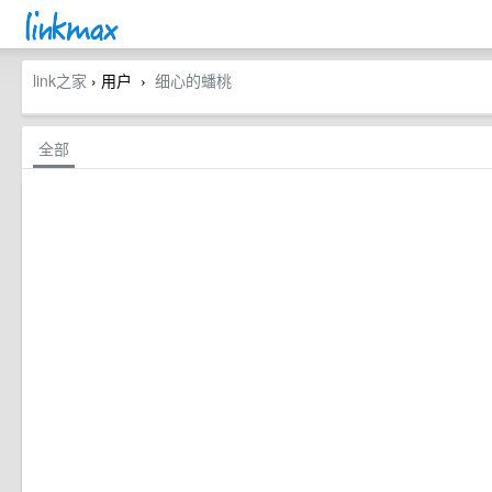
link之家
› 用户
细心的蟠桃
›
全部