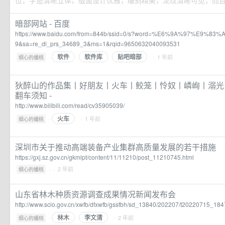
位，字迹清晰立体，版面设计优雅，雕刻精美，龙纹清晰可见，而且由
暗部网站 - 百度
https://www.baidu.com/from=844b/ssid=0/s?word=%E6%9A%97%E9
9&sa=re_dl_prs_34689_3&ms=1&rqid=9650632040093531
软件
软件库
贴吧暗部
·
· 1 年前
细心的蟠桃
狄醉山的作品集丨好朋友丨火车丨鲛笼丨怜奴丨嶙峋丨溺光
翻车须知 -
http://www.bilibili.com/read/cv35905039/
火车
·
· 1 年前
细心的蟠桃
深圳市关于推动高端装备产业集群高质量发展的若干措施
https://gxj.sz.gov.cn/gkmlpt/content/11/11210/post_11210745.html
·
· 2 年前
细心的蟠桃
山东省林木种质资源调查成果情况新闻发布会
http://www.scio.gov.cn/xwfb/dfxwfb/gssfbh/sd_13840/202207/t20220715_184
林木
李文清
·
· 2 年前
细心的蟠桃