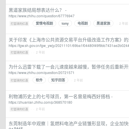
黑道家族结局想表达什么？ -
https://www.zhihu.com/question/67776947
爱情电视剧
tony
电视剧
黑道家族
·
· 2 年前
打篮球的红酒
关于印发《上海市公共资源交易平台升级改造工作方案》的
https://fgw.sh.gov.cn/fgw_ywjy/20211101/69ba1f04480f49f9bb7431ae2b0244
·
· 2 年前
打篮球的红酒
为什么迅雷下载了一会儿速度越来越慢，暂停任务后重新开始
https://www.zhihu.com/question/20721571
软件
知乎回答
·
· 2 年前
打篮球的红酒
利物浦历史上的七号球员，第一名曾是梅西好搭档 -
https://zhuanlan.zhihu.com/p/368570180
·
· 2 年前
打篮球的红酒
东莞制造年中观察｜氢燃料电池产业链雏形显现，企业加快拓