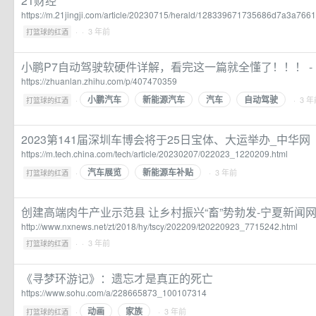
21财经
https://m.21jingji.com/article/20230715/herald/128339671735686d7a3a766
·
· 3 年前
打篮球的红酒
小鹏P7自动驾驶软硬件详解，看完这一篇就全懂了！！！ -
https://zhuanlan.zhihu.com/p/407470359
小鹏汽车
新能源汽车
汽车
自动驾驶
·
· 3 
打篮球的红酒
2023第141届深圳车博会将于25日宝体、大运举办_中华网
https://m.tech.china.com/tech/article/20230207/022023_1220209.html
汽车展览
新能源车补贴
·
· 3 年前
打篮球的红酒
创建高端肉牛产业示范县 让乡村振兴“畜”势勃发-宁夏新闻
http://www.nxnews.net/zt/2018/hy/tscy/202209/t20220923_7715242.html
·
· 3 年前
打篮球的红酒
《寻梦环游记》：遗忘才是真正的死亡
https://www.sohu.com/a/228665873_100107314
动画
家族
·
· 3 年前
打篮球的红酒