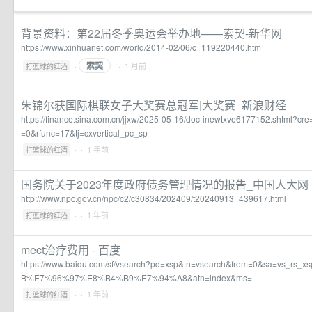
背景资料：第22届冬季奥运会举办地——索契-新华网
https://www.xinhuanet.com/world/2014-02/06/c_119220440.htm
索契
·
· 1 月前
打篮球的红酒
朱锦尔获国际棋联女子大奖赛总冠军|大奖赛_新浪财经
https://finance.sina.com.cn/jjxw/2025-05-16/doc-inewtxve6177152.shtml?c
=0&rfunc=17&tj=cxvertical_pc_sp
·
· 1 年前
打篮球的红酒
国务院关于2023年度政府债务管理情况的报告_中国人大网
http://www.npc.gov.cn/npc/c2/c30834/202409/t20240913_439617.html
·
· 1 年前
打篮球的红酒
mect治疗费用 - 百度
https://www.baidu.com/sf/vsearch?pd=xsp&tn=vsearch&from=0&sa=vs_r
B%E7%96%97%E8%B4%B9%E7%94%A8&atn=index&ms=
·
· 1 年前
打篮球的红酒