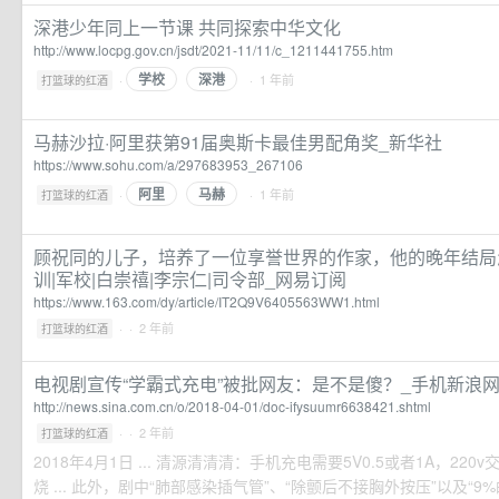
深港少年同上一节课 共同探索中华文化
http://www.locpg.gov.cn/jsdt/2021-11/11/c_1211441755.htm
学校
深港
·
· 1 年前
打篮球的红酒
马赫沙拉·阿里获第91届奥斯卡最佳男配角奖_新华社
https://www.sohu.com/a/297683953_267106
阿里
马赫
·
· 1 年前
打篮球的红酒
顾祝同的儿子，培养了一位享誉世界的作家，他的晚年结局怎
训|军校|白崇禧|李宗仁|司令部_网易订阅
https://www.163.com/dy/article/IT2Q9V6405563WW1.html
·
· 2 年前
打篮球的红酒
电视剧宣传“学霸式充电”被批网友：是不是傻？_手机新浪
http://news.sina.com.cn/o/2018-04-01/doc-ifysuumr6638421.shtml
·
· 2 年前
打篮球的红酒
2018年4月1日 ... 清源清清清：手机充电需要5V0.5或者1A，2
烧 ... 此外，剧中“肺部感染插气管”、“除颤后不接胸外按压”以及“9%的