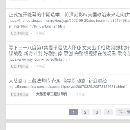
正式拉开帷幕的中期选举，将深刻影响美国政治未来走向|共
https://finance.sina.com.cn/review/jcgc/2022-09-20/doc-imqmmtha8019498
er_inter&loc=17&r=0&rfunc=24&tj=c
·
· 3 年前
打篮球的红酒
零下三十八度第1集妻子遭敌人怀疑 丈夫出手相救 猕猴桃好
谍战剧 新奇计划 好剧推荐-原创-完整版视频在线观看-爱奇
https://www.iqiyi.com/v_bcfsot8nks.html
·
· 3 年前
打篮球的红酒
大慈恩寺三藏法师传节选_商学院动态_新浪财经
http://finance.sina.com.cn/leadership/sxydt/20070329/20573454631.shtml
大慈恩寺三藏法师传
·
· 3 年前
打篮球的红酒
1
2
3
4
下一