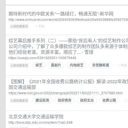
期待新时代的中欧关系“一路绿灯，畅通无阻”-新华网
http://www.xinhuanet.com/world/20240309/99e9cadc05e6403888fa3092703b
·
· 1 年前
心软的紫菜汤
综艺幕后推手系列（二）——那些“背后有人”的综艺制作公
公司介绍中，了解了众多爆款综艺的制作团队多来源于体制
他们经验老道、资源丰富，顺应了... - 雪球
https://xueqiu.com/5391929331/100679446
综艺
喜剧片
内地综艺
非常静距离
·
· 1 年前
心软的紫菜汤
【图解】《2021年全国收费公路统计公报》解读-2022年
国交通运输部
https://www.mot.gov.cn/2022zhengcejd/202211/t20221111_3707980.html
建设投资
政府债务
政府支出
收费公路
·
· 1
心软的紫菜汤
北京交通大学交通运输学院
http://trans.bjtu.edu.cn/cms/item/?cat=248