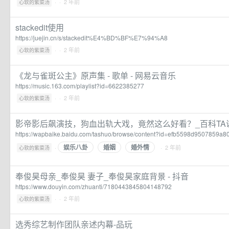
·
· 2 年前
心软的紫菜汤
stackedit使用
https://juejin.cn/s/stackedit%E4%BD%BF%E7%94%A8
·
· 2 年前
心软的紫菜汤
《龙与雀斑公主》原声集 - 歌单 - 网易云音乐
https://music.163.com/playlist?id=6622385277
·
· 2 年前
心软的紫菜汤
影帝影后飙演技，狗血出轨大戏，竟然这么好看？_百科TA
https://wapbaike.baidu.com/tashuo/browse/content?id=efb5598d9507859a
娱乐八卦
婚姻
婚外情
·
· 2 年前
心软的紫菜汤
奉俊昊母亲_奉俊昊 妻子_奉俊昊家庭背景 - 抖音
https://www.douyin.com/zhuanti/7180443845804148792
·
· 2 年前
心软的紫菜汤
选秀综艺制作团队亲述内幕-品玩