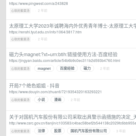
https://www.pingwest.com/a/243828
·
· 2 年前
心软的紫菜汤
太原理工大学2023年诚聘海内外优秀青年博士-太原理工大
https://renshi.tyut.edu.cn/info/1064/3817.htm
·
· 2 年前
心软的紫菜汤
磁力头magnet:?xt=urn:btih:链接使用方法-百度经验
https://jingyan.baidu.com/article/54b6b9c0ec311b2d593b4760.html
magnet
百度经验
磁力
·
· 2 年前
心软的紫菜汤
开局7个绝色姐姐 - 抖音
https://www.douyin.com/zhuanti/7219354320163293221
小说
漫画
·
· 2 年前
心软的紫菜汤
关于对国机汽车股份有限公司采取出具警示函措施的决定_
http://www.csrc.gov.cn/tianjin/c103583/c4bac58bef2b544138c2029fc6bb955a
法律
股票
国机汽车股份有限公司
·
· 3 年前
心软的紫菜汤