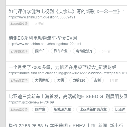
如何评价李健为电视剧《庆余年》写的新歌《一念一生》？ 
https://www.zhihu.com/question/358069491
·
· 3 年前
心软的紫菜汤
瑞驰EC系列电动物流车-华夏EV网
http://www.evinchina.com/chexingshow-22.html
国产车
汽车产业
电动物流车
·
· 3 年前
心软的紫菜汤
一个月卖了7000多量，力帆还在用睿蓝续命_新浪财经
https://finance.sina.com.cn/chanjing/gsnews/2022-12-22/doc-imxxqhas0916
力帆摩托
力帆
力帆320
吉利
·
· 3 年前
心软的紫菜汤
比亚迪三款新车上海首发，高端轿跑E-SEED GT刷屏朋友
https://m.qctt.cn/news/473469
国产车
新能源汽车
比亚迪新能源汽车
比亚迪
·
心软的紫菜汤
售价 22.58-25.88 万 本田雅阁 e:PHEV 上市_新闻_新出行