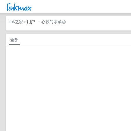
link之家
› 用户
心软的紫菜汤
›
全部