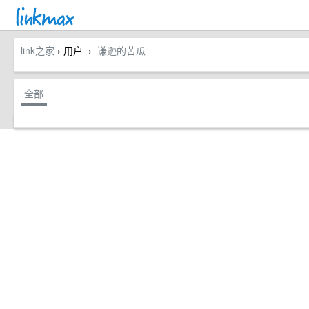
link之家
› 用户
谦逊的苦瓜
›
全部