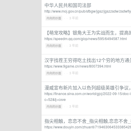
中华人民共和国司法部
http://www.moj.gov.cn/pub/sfbgw/jgsz/jgszzsdw/zsdwfl
·
· 3 年前
内向的炒面
【萌宠攻略】银角大王为实战而生，提高的
https://speedm.qq.com/gicp/news/595/6494587.html
·
· 3 年前
内向的炒面
汉字找茬王穷得吃土找出12个穷的地方通
https://www.9game.cn/news/8007394.html
·
· 3 年前
内向的炒面
漫威宣布新片加入以色列超级英雄引争议，
https://finance.sina.com.cn/world/gjcj/2022-09-15/
c=52&tj=cxve
·
· 3 年前
内向的炒面
指尖相触，恋恋不舍_指尖相触,恋恋不舍_
https://www.douyin.com/zhuanti/71946306453338542