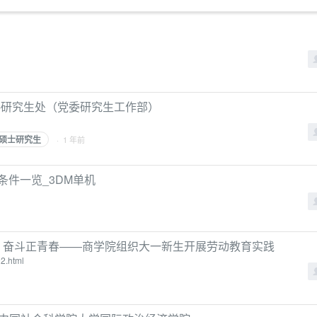
章-研究生处（党委研究生工作部）
硕士研究生
· 1 年前
条件一览_3DM单机
荣 奋斗正青春——商学院组织大一新生开展劳动教育实践
92.html