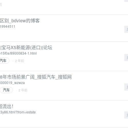
前
的区别_bdview的博客
/119944511
)|宝马X5新能源(进口)|论坛
b15f0a/89000834-1.html
汽车
· 2 年前
028年市场前景广阔_搜狐汽车_搜狐网
_=000019_wzwza
汽车
· 2 年前
图流出！
13y86.html?from=estate