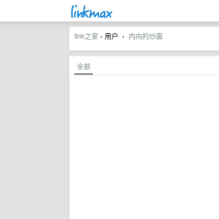
link之家
› 用户
内向的炒面
›
全部