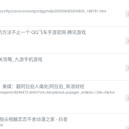
yzzx/flyzzxzcxx/zcxxzcfg/zcfggzhsfjs/202008/t20200825_188781.html
方法不止一个-QQ飞车手游官网-腾讯游戏
关攻略_九游手机游戏
美媒：戳阿拉伯人痛处|阿拉伯_新浪财经
doc-imqqsmrn9246472.shtml?cre=tianyi&mod=pcpager_ent&loc=12&r=0&rfun
指尖相触恋恋不舍动漫之家 - 抖音
69