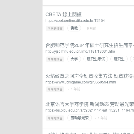
CBETA 線上閱讀
https://cbetaonline.dila.edu.tw/T2154
佛教
·
· 9 月前
内向的炒面
合肥师范学院2024年硕士研究生招生简
http://yjsc.hfnu.edu.cn/info/1181/13031.htm
大学
研究生考试
研究生
·
内向的炒面
火焰纹章之回声全勋章收集方法 勋章获得
https://www.3dmgame.com/gl/3650594.html
·
· 1 年前
内向的炒面
北京语言大学商学院 新闻动态 劳动最光
https://bs.blcu.edu.cn/art/2021/11/1/art_15231_11647
劳动最光荣
·
· 1 年前
内向的炒面