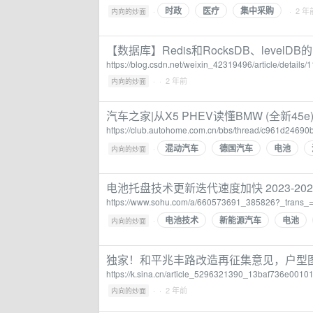
时政
医疗
集中采购
·
· 2 年
内向的炒面
【数据库】Redis和RocksDB、levelDB
https://blog.csdn.net/weixin_42319496/article/details
·
· 2 年前
内向的炒面
汽车之家|从X5 PHEV读懂BMW (全新45e
https://club.autohome.com.cn/bbs/thread/c961d24690
混动汽车
德国汽车
电池
·
内向的炒面
电池托盘技术更新迭代速度加快 2023-2
https://www.sohu.com/a/660573691_385826?_trans
电池技术
新能源汽车
电池
·
内向的炒面
独家！和平兆丰路改造再征集意见，户型
https://k.sina.cn/article_5296321390_13baf736e0010
·
· 2 年前
内向的炒面