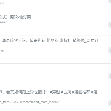
 年前
拉式）阅读-仙漫网
aore/
演员阵容不错，值得期待|帕丽斯·惠特妮·希尔顿_网易订
tml
界，看其如何踏上异世巅峰！#穿越 #古风 #漫画推荐 #漫
_id_from=333.788.recommend_more_video.3