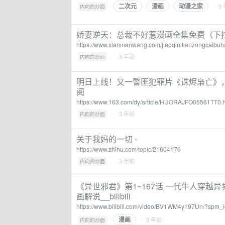
二次元
漫画
动漫之家
·
· 3
内向的炒面
娇妻逆天：总裁不好惹漫画全集免费（下
https://www.xianmanwang.com/jiaoqinitianzongcaibuh
·
· 3 年前
内向的炒面
明日上线！又一警匪犯罪片《诛烬枭亡》，
阅
https://www.163.com/dy/article/HUORAJFO05561TT0.h
·
· 3 年前
内向的炒面
关于我妈的一切 -
https://www.zhihu.com/topic/21604176
·
· 3 年前
内向的炒面
《异世邪君》第1~167话 一代牛人穿越异
画解说__bilibili
https://www.bilibili.com/video/BV1WM4y197Un/?spm
漫画
·
· 3 年前
内向的炒面