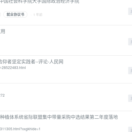
-中国社会科学院大学国际政治经济学院
就业协议书
· 1 年前
应用
仰者坚定实践者--评论-人民网
79-28522483.html
272
腔种植体系统省际联盟集中带量采购中选结果第二年度落地
10311305.html?xxgkhide=1