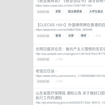
《就业推荐表》《就业协议书》填写说明
https://sipe.ucass.edu.cn/info/1039/1997.htm
求职
就业推荐表
大学生就业
·
内向的炒面
【CLECSS 1501】外国律师牌在香港的
https://www.sohu.com/a/238837938_365099
香港
法律
律师
·
· 1 年前
内向的炒面
光明日报评论员：做共产主义理想的忠实信
http://cpc.people.com.cn/pinglun/n1/2016/0704/c787
·
· 2 年前
内向的炒面
老钱日日谈 -
https://www.zhihu.com/column/c_1139596088016310
·
· 2 年前
内向的炒面
山东省医疗保障局 通知公告 关于做好口
执行工作的通知
http://ybj.shandong.gov.cn/art/2024/5/13/art_65415_