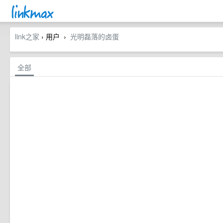
link之家
› 用户
光明磊落的卤蛋
›
全部