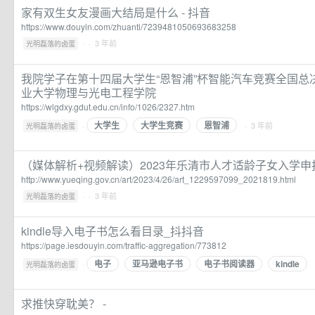
家有双生女友漫画大结局是什么 - 抖音
https://www.douyin.com/zhuanti/7239481050693683258
·
· 3 年前
光明磊落的卤蛋
我院学子在第十四届大学生“恩智浦”杯智能汽车竞赛全国总
业大学物理与光电工程学院
https://wlgdxy.gdut.edu.cn/info/1026/2327.htm
大学生
大学生竞赛
恩智浦
·
· 3 年前
光明磊落的卤蛋
（媒体解析+视频解读）2023年乐清市人才适龄子女入学申
http://www.yueqing.gov.cn/art/2023/4/26/art_1229597099_2021819.html
·
· 3 年前
光明磊落的卤蛋
kindle导入电子书怎么看目录_抖抖音
https://page.iesdouyin.com/traffic-aggregation/773812
电子
亚马逊电子书
电子书阅读器
kindle
·
光明磊落的卤蛋
求推快穿耽美？ -