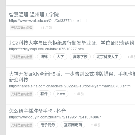
智慧温理-温州理工学院
https://www.wzut.edu.cn/Col/Col3377/Index.html
·
· 11 月前
光明磊落的卤蛋
北京科技大学与田永拒绝履行颁发毕业证、学位证职责纠纷
https://fzzfyjy.cupl.edu.cn/info/1075/10277.htm
法律
大学
高等学校
北京科技大学
·
· 1 年
光明磊落的卤蛋
大神开发arXiv全新H5版，一步告别公式排版错误，手机也
新浪科技
http://finance.sina.com.cn/tech/csj/2022-02-13/doc-ikyamrna0520733.shtml
软件
latex
·
· 2 年前
光明磊落的卤蛋
怎么给主播准备手卡 - 抖音
https://www.douyin.com/zhuanti/7211995172413048867
电子商务
互联网电商
·
· 2 年前
光明磊落的卤蛋