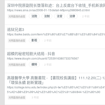
深圳中院原副院长堕落轨迹：台上反腐台下收钱_手机新浪
https://news.sina.cn/sa/2008-01-15/detail-ikftpnny3980845.d.html
法院
法制
法官
法律
·
· 2 年前
光明磊落的卤蛋
逃狱兄弟3
https://baike.baidu.com/item/%E9%80%83%E7%8B%B1%E5%85%84%E5
影视
·
· 2 年前
光明磊落的卤蛋
超模的秘密短剧大结局 - 抖音
https://www.douyin.com/zhuanti/7253916380733376567
模特
·
· 2 年前
光明磊落的卤蛋
高雄醫學大學 高醫書院 - 【書院校長講座】111.12.20(二) 1
「環保永續 創新實踐」
https://college.kmu.edu.tw/index.php/zh-tw/%E5%85%AC%E5%91%8
5%AD%B8%E9%99%A2%E5%85%AC%E5%91%8A/844-%E3%80%90
·
· 3 年前
光明磊落的卤蛋