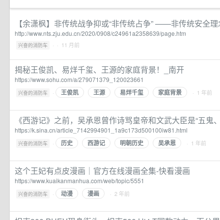
【余潇枫】非传统战争抑或“非传统占争” ——非传统安全理念
http://www.nts.zju.edu.cn/2020/0908/c24961a2358639/page.htm
·
· 11 月前
兴奋的消防车
揭秘王俊凯、易烊千玺、王源的家庭背景！_南开
https://www.sohu.com/a/279071379_120023661
王俊凯
王源
易烊千玺
家庭背景
·
· 1 年前
兴奋的消防车
《西游记》之前，吴承恩曾作诗骂皇帝和文武大臣是“五鬼、
https://k.sina.cn/article_7142994901_1a9c173d500100iw81.html
历史
西游记
明朝历史
吴承恩
·
· 1 年前
兴奋的消防车
这个王妃有点皮漫画｜官方在线漫画全集-快看漫画
https://www.kuaikanmanhua.com/web/topic/5551
动漫
漫画
·
· 2 年前
兴奋的消防车