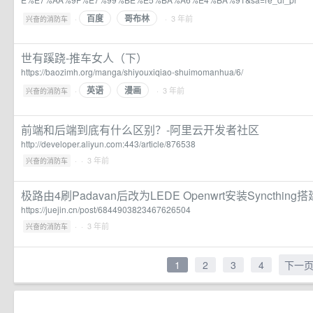
百度
哥布林
·
· 3 年前
兴奋的消防车
世有蹊跷-推车女人（下）
https://baozimh.org/manga/shiyouxiqiao-shuimomanhua/6/
英语
漫画
·
· 3 年前
兴奋的消防车
前端和后端到底有什么区别？-阿里云开发者社区
http://developer.aliyun.com:443/article/876538
·
· 3 年前
兴奋的消防车
极路由4刷Padavan后改为LEDE Openwrt安装Syncthin
https://juejin.cn/post/6844903823467626504
·
· 3 年前
兴奋的消防车
1
2
3
4
下一