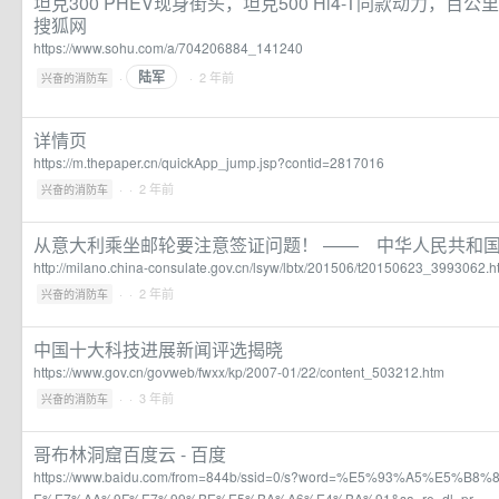
坦克300 PHEV现身街头，坦克500 Hi4-T同款动力，百公
搜狐网
https://www.sohu.com/a/704206884_141240
陆军
·
· 2 年前
兴奋的消防车
详情页
https://m.thepaper.cn/quickApp_jump.jsp?contid=2817016
·
· 2 年前
兴奋的消防车
从意大利乘坐邮轮要注意签证问题！ —— 中华人民共和
http://milano.china-consulate.gov.cn/lsyw/lbtx/201506/t20150623_3993062.h
·
· 2 年前
兴奋的消防车
中国十大科技进展新闻评选揭晓
https://www.gov.cn/govweb/fwxx/kp/2007-01/22/content_503212.htm
·
· 3 年前
兴奋的消防车
哥布林洞窟百度云 - 百度
https://www.baidu.com/from=844b/ssid=0/s?word=%E5%93%A5%E5%
E%E7%AA%9F%E7%99%BE%E5%BA%A6%E4%BA%91&sa=re_dl_pr