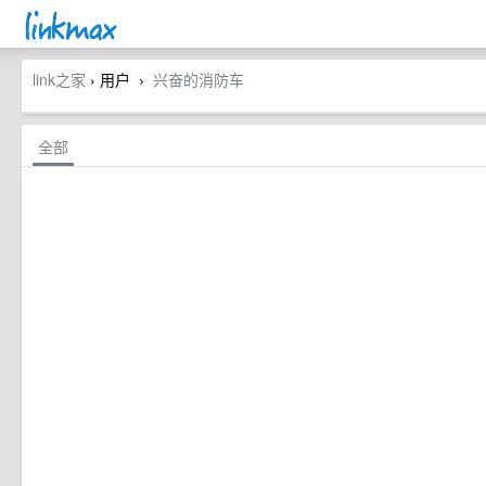
link之家
› 用户
兴奋的消防车
›
全部