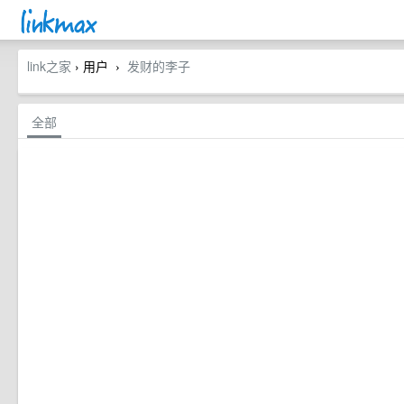
link之家
› 用户
发财的李子
›
全部