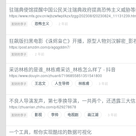
驻瑞典使馆提醒中国公民关注瑞典政府提高恐怖主义威胁等
https://www.mfa.gov.cn/wjbzwfwpt/kzx/tzgg/202308/t20230824_11131239.ht
恐怖主义
·
· 2 年前
发财的李子
狂飙版扫黑电影《诛烬枭亡》开播，原型人物刘汉解密_影
https://post.smzdm.com/p/agqgddm7/
·
· 2 年前
发财的李子
采访林栋的是谁_林栋甫采访_林栋怎么样了 - 抖音
https://www.douyin.com/zhuanti/7196855851351541800
王志文
人生导师
林栋甫
·
· 3 年前
发财的李子
不良人导演发声，第七季换导演，一共两个，还透露三大信息
https://zhuanlan.zhihu.com/p/629278678
影视
李帅
电视剧
画江湖
·
· 3 年前
发财的李子
一个工具，帮你实现酷炫的数据可视化