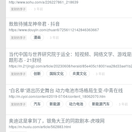
http://www.sohu.com/a/226227861_218639
·
· 3 年前
发财的李子
敖敖待捕龙神帝君 - 抖音
https://www.douyin.com/zhuanti/7256112142846363667
漫画
·
· 3 年前
发财的李子
当代中国与世界研究院于运全：短视频、网络文学、游戏是
题形态 - 21财经
https://m.21jingji.com/article/20230608/herald/85e405c18001ea28d33aef1b
创新
国际文化
炎黄文化
·
· 3 年前
发财的李子
“白名单”退出历史舞台 动力电池市场格局生变-中青在线
http://m.cyol.com/content/2019-07/04/content_18062070.htm
汽车
新能源
动力电池
新能源汽车
·
· 3 年前
发财的李子
奥迪这是拿到了，银角大王的同款剧本-虎嗅网
https://m.huxiu.com/article/562883.html