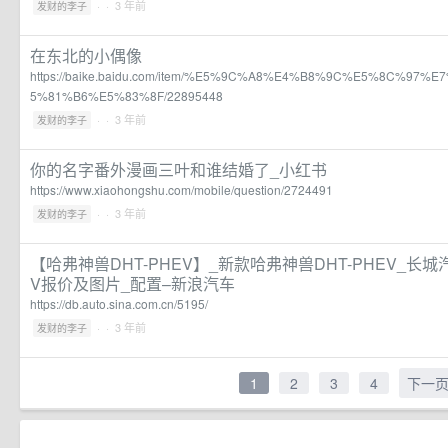
·
· 3 年前
发财的李子
在东北的小偶像
https://baike.baidu.com/item/%E5%9C%A8%E4%B8%9C%E5%8C%97
5%81%B6%E5%83%8F/22895448
·
· 3 年前
发财的李子
你的名字番外漫画三叶和谁结婚了_小红书
https://www.xiaohongshu.com/mobile/question/2724491
·
· 3 年前
发财的李子
【哈弗神兽DHT-PHEV】_新款哈弗神兽DHT-PHEV_长城
V报价及图片_配置–新浪汽车
https://db.auto.sina.com.cn/5195/
·
· 3 年前
发财的李子
1
2
3
4
下一