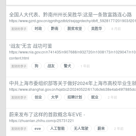
全国人大代表、黔南州州长吴胜华:这是一条致富路连心路
https://www.gzrd.gov.cn/qgrdhgzdbtzt/ssjqgrdechy/dbft_5928177/201903/t
时政
黔南
脱贫攻坚
吴胜华
·
· 8 月前
发财的李子
“战友”无言 战功可鉴
https://www.nia.gov.cn/n741435/n907688/n932720/n1008173/n1029047/n1
content.html
狗
战友
警犬
·
· 1 年前
发财的李子
中共上海市委组织部等关于做好2024年上海市高校毕业生
https://www.shanghai.gov.cn/hqsfzc2/20240522/617c6cfeb38e4ab49f7885d
创业
大学
招聘计划
就业
·
· 2 年前
发财的李子
蔚来发布了这样的首款概念车EVE -
https://zhuanlan.zhihu.com/p/25731221
eve
人工智能
无人驾驶
蔚来
·
· 2 年前
发财的李子