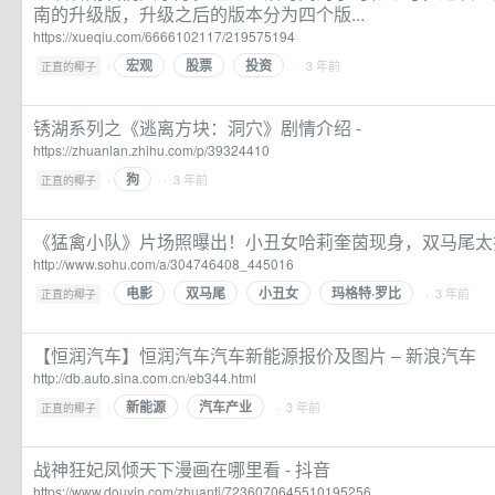
南的升级版，升级之后的版本分为四个版...
https://xueqiu.com/6666102117/219575194
宏观
股票
投资
·
· 3 年前
正直的椰子
锈湖系列之《逃离方块：洞穴》剧情介绍 -
https://zhuanlan.zhihu.com/p/39324410
狗
·
· 3 年前
正直的椰子
《猛禽小队》片场照曝出！小丑女哈莉奎茵现身，双马尾太拉
http://www.sohu.com/a/304746408_445016
电影
双马尾
小丑女
玛格特·罗比
·
· 3 年前
正直的椰子
【恒润汽车】恒润汽车汽车新能源报价及图片 – 新浪汽车
http://db.auto.sina.com.cn/eb344.html
新能源
汽车产业
·
· 3 年前
正直的椰子
战神狂妃凤倾天下漫画在哪里看 - 抖音
https://www.douyin.com/zhuanti/7236070645510195256