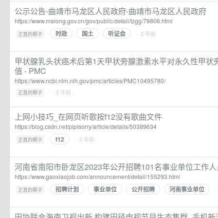
公示公告-曲靖市马龙区人民政府-曲靖市马龙区人民政府
https://www.malong.gov.cn/gov/public/detail/tzgg/79806.html
时政
国土
听证会
·
· 2 年前
正直的椰子
甲状腺乳头状癌术后第1天甲状旁腺激素水平对永久性甲状
值 - PMC
https://www.ncbi.nlm.nih.gov/pmc/articles/PMC10495780/
·
· 2 年前
正直的椰子
上网小技巧_在网页听歌按f12没有歌曲文件
https://blog.csdn.net/pipisorry/article/details/50389634
f12
·
· 2 年前
正直的椰子
河南省南阳市卧龙区2023年公开招聘101名事业单位工作
https://www.gaoxiaojob.com/announcement/detail/155293.html
招聘计划
事业单位
公开招聘
河南事业单位
·
·
正直的椰子
田协联合海南卫视出新 构建田径电视节目生态集群_手机新