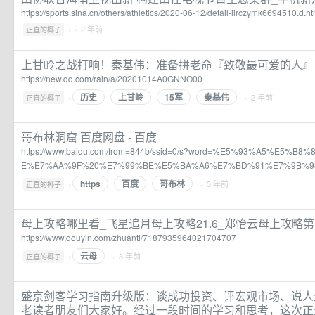
https://sports.sina.cn/others/athletics/2020-06-12/detail-iirczymk6694510.d.ht
·
· 2 年前
正直的椰子
上甘岭之战打响！秦基伟：准备拼老命『致敬最可爱的人』
https://new.qq.com/rain/a/20201014A0GNNO00
历史
上甘岭
15军
秦基伟
·
· 2 年前
正直的椰子
哥布林洞窟 百度网盘 - 百度
https://www.baidu.com/from=844b/ssid=0/s?word=%E5%93%A5%E5%
E%E7%AA%9F%20%E7%99%BE%E5%BA%A6%E7%BD%91%E7%9B%9
https
百度
哥布林
·
· 3 年前
正直的椰子
母上攻略哪里看_飞星追月母上攻略21.6_郑怡云母上攻略第二
https://www.douyin.com/zhuanti/7187935964021704707
云母
·
· 3 年前
正直的椰子
盛京剑客学习指南升级版：谈成功投资、评宏观市场、说人
老读者朋友们大家好。经过一段时间的学习和思考，这次正