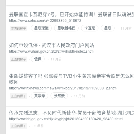
曼联官宣卡瓦尼穿7号，已开始体能特训！曼联昔日队魂说
https://www.sohu.com/a/422993895_518672
曼联球迷
曼联博格巴
卡瓦尼
曼联
·
· 11 月前
正直的椰子
如何申领低保 - 武汉市人民政府门户网站
https://www.wuhan.gov.cn/ztzl/ztfw/rhsldb/index.shtml
低保
·
· 11 月前
正直的椰子
张熙媛整容了吗 张熙媛与TVB小生黄宗泽亲密合照是怎么回
峡网
http://www.hxnews.com/news/yl/mxbg/201702/13/1159038_2.shtml
黄宗泽
张熙媛
·
· 11 月前
正直的椰子
传承先烈遗志，不负时代新使命-党员干部教育基地-湖北机
http://www.hbjgdj.gov.cn/djzt/dygbjyjd/201804/t20180420_98480.shtml
·
· 2 年前
正直的椰子