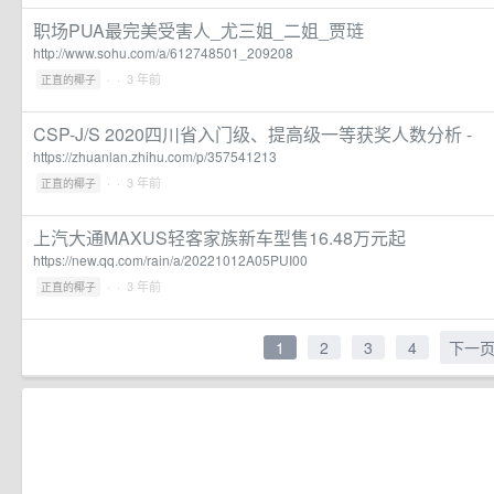
职场PUA最完美受害人_尤三姐_二姐_贾琏
http://www.sohu.com/a/612748501_209208
·
· 3 年前
正直的椰子
CSP-J/S 2020四川省入门级、提高级一等获奖人数分析 -
https://zhuanlan.zhihu.com/p/357541213
·
· 3 年前
正直的椰子
上汽大通MAXUS轻客家族新车型售16.48万元起
https://new.qq.com/rain/a/20221012A05PUI00
·
· 3 年前
正直的椰子
1
2
3
4
下一