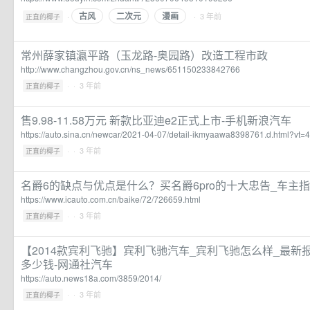
古风
二次元
漫画
·
· 3 年前
正直的椰子
常州薛家镇瀛平路（玉龙路-奥园路）改造工程市政
http://www.changzhou.gov.cn/ns_news/651150233842766
·
· 3 年前
正直的椰子
售9.98-11.58万元 新款比亚迪e2正式上市-手机新浪汽车
https://auto.sina.cn/newcar/2021-04-07/detail-ikmyaawa8398761.d.html?vt
·
· 3 年前
正直的椰子
名爵6的缺点与优点是什么？买名爵6pro的十大忠告_车主
https://www.icauto.com.cn/baike/72/726659.html
·
· 3 年前
正直的椰子
【2014款宾利飞驰】宾利飞驰汽车_宾利飞驰怎么样_最新报
多少钱-网通社汽车
https://auto.news18a.com/3859/2014/
·
· 3 年前
正直的椰子