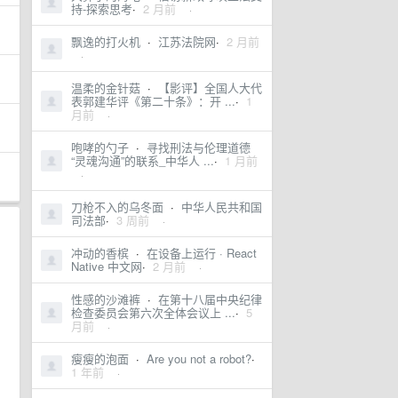
持-探索思考
·
2 月前
·
飘逸的打火机
·
江苏法院网
·
2 月前
·
温柔的金针菇
·
【影评】全国人大代
表郭建华评《第二十条》：开 ...
·
1
月前
·
咆哮的勺子
·
寻找刑法与伦理道德
“灵魂沟通”的联系_中华人 ...
·
1 月前
·
刀枪不入的乌冬面
·
中华人民共和国
司法部
·
3 周前
·
冲动的香槟
·
在设备上运行 · React
Native 中文网
·
2 月前
·
性感的沙滩裤
·
在第十八届中央纪律
检查委员会第六次全体会议上 ...
·
5
月前
·
瘦瘦的泡面
·
Are you not a robot?
·
1 年前
·