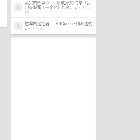
高兴的四季豆
·
[原耽推文]海棠《我
用美貌赚了一个亿》作者： ...
·
1 年
前
·
憨厚的遥控器
·
VSCode 正则表达式
...
·
1 年前
·