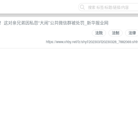
！这对亲兄弟因私怨“大闹”公共微信群被处罚_新华报业网
法院
法制
法律
https://www.xhby.net/fz/shyf/202303/t20230328_7882069.sht