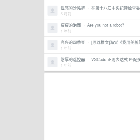
性感的沙滩裤
·
在第十八届中央纪律检查委员
5 月前
瘦瘦的泡面
·
Are you not a robot?
1 年前
高兴的四季豆
·
[原耽推文]海棠《我用美貌
1 年前
憨厚的遥控器
·
VSCode 正则表达式 匹配
1 年前