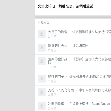
文章比较旧，稍后恢复，请稍后重试
推荐文章
大鼻子的海龟
·
信访新政呼唤立法支持-探
2 月前
飘逸的打火机
·
江苏法院网
2 月前
温柔的金针菇
·
【影评】全国人大代表郭建
院
1 月前
咆哮的勺子
·
寻找刑法与伦理道德“灵魂沟
1 月前
刀枪不入的乌冬面
·
中华人民共和国司法部
3 周前
冲动的香槟
·
在设备上运行 · React Nativ
2 月前