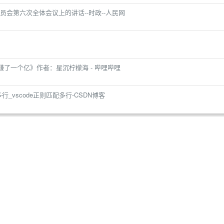
会第六次全体会议上的讲话--时政--人民网
赚了一个亿》作者：星沉柠檬海 - 哔哩哔哩
多行_vscode正则匹配多行-CSDN博客