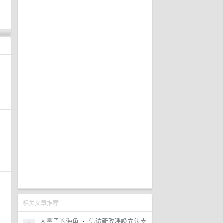
察
相关文章推荐
大鼻子的海龟
·
信访新政呼唤立法支