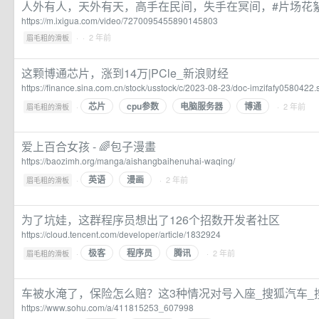
人外有人，天外有天，高手在民间，失手在冥间，#片场花絮
https://m.ixigua.com/video/7270095455890145803
·
· 2 年前
眉毛粗的滑板
这颗博通芯片，涨到14万|PCle_新浪财经
https://finance.sina.com.cn/stock/usstock/c/2023-08-23/doc-imzifafy0580422.
芯片
cpu参数
电脑服务器
博通
·
· 2 年前
眉毛粗的滑板
爱上百合女孩 - 🌈️包子漫畫
https://baozimh.org/manga/aishangbaihenuhai-waqing/
英语
漫画
·
· 2 年前
眉毛粗的滑板
为了坑娃，这群程序员想出了126个招数开发者社区
https://cloud.tencent.com/developer/article/1832924
极客
程序员
腾讯
·
· 2 年前
眉毛粗的滑板
车被水淹了，保险怎么赔？这3种情况对号入座_搜狐汽车_
https://www.sohu.com/a/411815253_607998