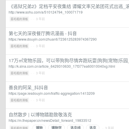
《逃狱兄弟2》定档平安夜集结 谭耀文率兄弟团花式出逃_滚
http://www.sohu.com/a/510124794_100071719
·
· 3 年前
眉毛粗的滑板
第七天的深夜餐厅腾讯漫画 - 抖音
https://www.douyin.com/zhuanti/7236125283974367290
·
· 3 年前
眉毛粗的滑板
17万㎡宠物乐园，可以带狗狗尽情奔跑玩耍|狗狗|宠物|乐园
http://k.sina.com.cn/article_6429310630_17f377ea60010040xg.html
·
· 3 年前
眉毛粗的滑板
善良的阿呆_抖抖音
https://page.iesdouyin.com/traffic-aggregation/1413209
·
· 3 年前
眉毛粗的滑板
自然散步 | 以博物踏勘致敬洛克
https://m.thepaper.cn/newsDetail_forward_19833512
博物
博物学
洛克线
洛克
·
· 3 年前
眉毛粗的滑板