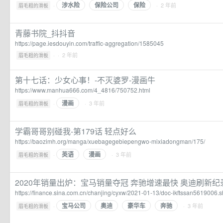
涉水险
保险公司
保险
·
· 2 年前
眉毛粗的滑板
青藤书院_抖抖音
https://page.iesdouyin.com/traffic-aggregation/1585045
·
· 2 年前
眉毛粗的滑板
第十七话：少女心事！-不灭婆罗-漫画牛
https://www.manhua666.com/4_4816/750752.html
漫画
·
· 3 年前
眉毛粗的滑板
学霸哥哥别碰我-第179话 轻点好么
https://baozimh.org/manga/xuebagegebiepengwo-mixiadongman/175/
英语
漫画
·
· 3 年前
眉毛粗的滑板
2020年销量出炉：宝马销量夺冠 奔驰增速最快 奥迪刷新纪
https://finance.sina.com.cn/chanjing/cyxw/2021-01-13/doc-ikftssan5619006.s
宝马公司
奥迪
豪华车
奔驰
·
· 3 年前
眉毛粗的滑板