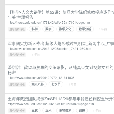
【科学•人文大讲堂】第52讲：复旦大学陈纪修教授应邀作
与美”主题报告
https://news.sufe.edu.cn/_t731/42/cd/c456a17101/page.htm
科学
数学
数学文化
数学分析
·
· 1 年前
眉毛粗的滑板
军事圈实力新人辈出 超级大炮恐成过气明星_新闻中心_中
http://news.china.com.cn/2018-12/05/content_74241060.htm
·
· 1 年前
眉毛粗的滑板
潘甜甜：欲望与禁忌的交织暗影，从纯真少女到视频女神的堕
秘密
https://www.sohu.com/a/796492072_121814835
娱乐八卦
七夕节
·
· 1 年前
眉毛粗的滑板
王海洋教授团队揭示ZmSPL13/29参与年龄途径调控玉米
https://www.scau.edu.cn/2023/0616/c11310a350450/page.htm
三农
玉米
生物技术
调控
·
· 1 年前
眉毛粗的滑板