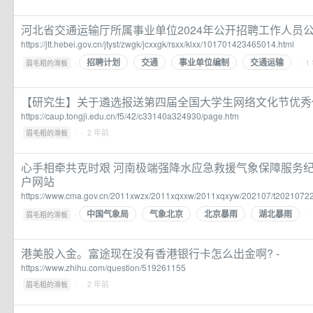
河北省交通运输厅所属事业单位2024年公开招聘工作人员
https://jtt.hebei.gov.cn/jtyst/zwgk/jcxxgk/rsxx/klxx/101701423465014.html
招聘计划
交通
事业单位编制
交通运输
·
· 1
眉毛粗的滑板
【研究生】关于遴选报送第四届全国大学生网络文化节优秀
https://caup.tongji.edu.cn/f5/42/c33140a324930/page.htm
·
· 2 年前
眉毛粗的滑板
心手相牵共克时艰 河南极端强降水应急救援气象保障服务纪
户网站
https://www.cma.gov.cn/2011xwzx/2011xqxxw/2011xqxyw/202107/t2021072
中国气象局
气象北京
北京暴雨
湖北暴雨
·
·
眉毛粗的滑板
港美股入金。富途现在没有香港银行卡怎么出金啊? -
https://www.zhihu.com/question/519261155
·
· 2 年前
眉毛粗的滑板