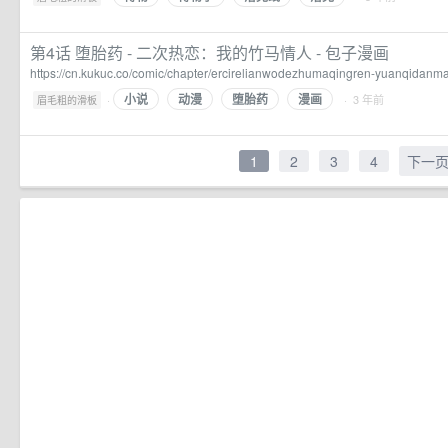
第4话 堕胎药 - 二次热恋：我的竹马情人 - 包子漫画
https://cn.kukuc.co/comic/chapter/ercirelianwodezhumaqingren-yuanqidanm
小说
动漫
堕胎药
漫画
·
· 3 年前
眉毛粗的滑板
1
2
3
4
下一