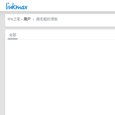
link之家
› 用户
眉毛粗的滑板
›
全部