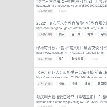
“修改完善香港选举制度是对香港民主制度
http://gy.china-embassy.gov.cn/chn/zt/202202/t2022
·
· 2 年前
大鼻子的海龟
2022年临安区义务教育阶段学校教育服
https://edu.hangzhou.gov.cn/art/2022/4/30/art_1228
临安
青山湖
锦城
青山
·
大鼻子的海龟
绿地可开放，“躺坪”需文明 | 星城夜谈-评
https://www.icswb.com/h/147/20230810/826364.html
民生
长沙晚报
·
· 2 年前
大鼻子的海龟
《进击的巨人》最终季完结篇开播 前篇口碑满
https://finance.sina.cn/tech/2023-03-08/detail-imykcr
动画
动漫
漫画
进击的
·
大鼻子的海龟
戴庆利大使接受巴哈马《拿骚卫报》广播
http://bs.china-embassy.gov.cn/sgxw/202205/t20220