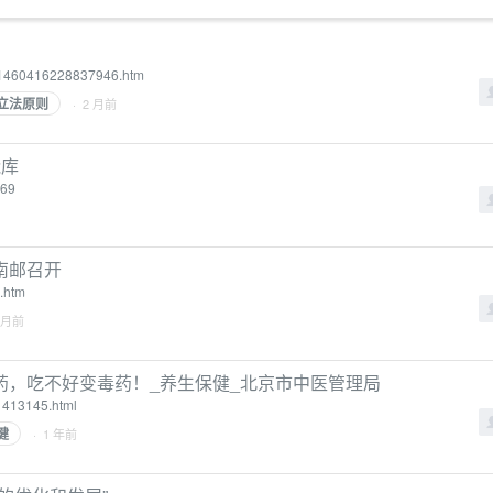
/03/1460416228837946.htm
立法原则
· 2 月前
能库
869
南邮召开
.htm
1 月前
药，吃不好变毒药！_养生保健_北京市中医管理局
_1413145.html
健
· 1 年前