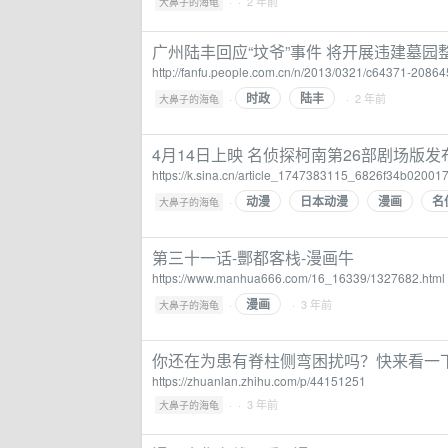
·
· 2 年前
大鼻子的海龟
广州陆丰回应“坟爷”事件 将开展违建墓园整
http://fanfu.people.com.cn/n/2013/0321/c64371-20864
时政
陆丰
·
· 2 年前
大鼻子的海龟
4月14日上映 名侦探柯南第26部剧场版发
https://k.sina.cn/article_1747383115_6826f34b02001
动漫
日本动漫
漫画
名
·
大鼻子的海龟
第三十一话-酆都客栈-漫画牛
https://www.manhua666.com/16_16339/1327682.html
漫画
·
· 3 年前
大鼻子的海龟
你还在为患有脊柱侧弯困扰吗？快来看一下
https://zhuanlan.zhihu.com/p/44151251
·
· 3 年前
大鼻子的海龟