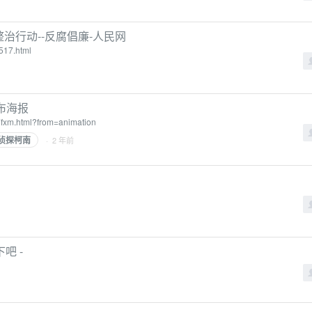
治行动--反腐倡廉-人民网
517.html
布海报
7fxm.html?from=animation
侦探柯南
· 2 年前
吧 -