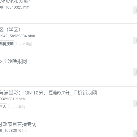
的优化和发展”
0208_10640325.htm
务区（学区）
921942_58939884.html
湖科技城
· 2 年前
论-长沙晚报网
堂彩：IGN 10分、豆瓣9.7分_手机新浪网
uc0329231.d.html
巨人
· 2 年前
时政节目直播专访
506_10682076.htm