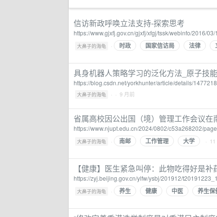
信访新政呼唤立法支持-探索思考
https://www.gjxfj.gov.cn/gjxfj/xfgj/tssk/webinfo/2016
时政
国家信访局
法律
·
大鼻子的海龟
具身机器人策略学习的泛化方法_原子技
https://blog.csdn.net/yorkhunter/article/details/147721
·
· 9 月前
大鼻子的海龟
省属高校因公出国（境）管理工作会议在
https://www.njupt.edu.cn/2024/0802/c53a268202/page
南邮
工作管理
大学
·
· 1
大鼻子的海龟
【健康】医生紧急叫停：此物吃得好是补
https://zyj.beijing.gov.cn/ylfw/ysbj/201912/t20191223
养生
健康
中医
养生保
·
大鼻子的海龟