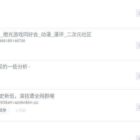
_橙光游戏同好会_动漫_漫评_二次元社区
5366189146706
的一些分析 -
历史新低，演技遭全网群嘲
263&wfr=spider&for=pc
贝尔
· 3 年前