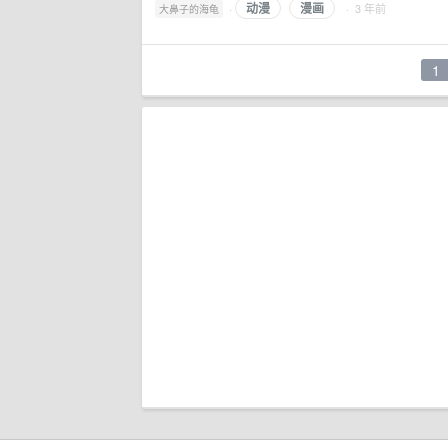
动漫
漫画
·
· 3 年前
大鼻子的海龟
1