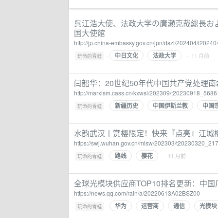
呉江浩大使、法政大学の廣瀬克哉総長お
国大使館
http://jp.china-embassy.gov.cn/jpn/dszl/202404/t202
中日文化
法政大学
·
· 11 月前
玩命的青蛙
闫韶华：20世纪50年代中国共产党处理
http://marxism.cass.cn/kxwsl/202309/t20230918_5686
新疆历史
中国伊斯兰教
中国
·
玩命的青蛙
水韵武汉丨赏樱限定！快来『点亮』江城
https://swj.wuhan.gov.cn/mlsw/202303/t20230320_21
路线
樱花
·
· 11 月前
玩命的青蛙
全球光模块供应商TOP10排名更新：中国
https://news.qq.com/rain/a/20220613A02BSZ00
华为
运营商
通信
光模块
·
玩命的青蛙