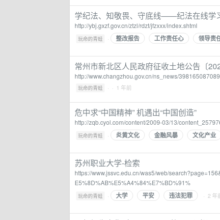
学纪法、知敬畏、守底线——纪法在线学习
http://ybj.gxzf.gov.cn/ztzl/rdzt/jfzxxx/index.shtml
整改报告
工作责任心
领导责
·
玩命的青蛙
常州市新北区人民政府征收土地公告〔202
http://www.changzhou.gov.cn/ns_news/39816508708
·
· 1 年前
玩命的青蛙
危中求“中国精神” 机遇出“中国创造”
http://zqb.cyol.com/content/2009-03/13/content_2579
炎黄文化
金融风暴
文化产业
·
玩命的青蛙
苏州职业大学-检索
https://www.jssvc.edu.cn/was5/web/search?pag
E5%8D%AB%E5%A4%84%E7%BD%91%
大学
平安
违法犯罪
·
· 2 年
玩命的青蛙