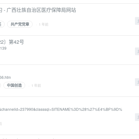
 - 广西壮族自治区医疗保障局网站
任
共产党党章
· 1 年前
2〕第42号
9139
766.htm
中国创造
· 1 年前
e=156&channelid=237990&classsql=SITENAME%3D%28%27%E4%BF%9D%
前