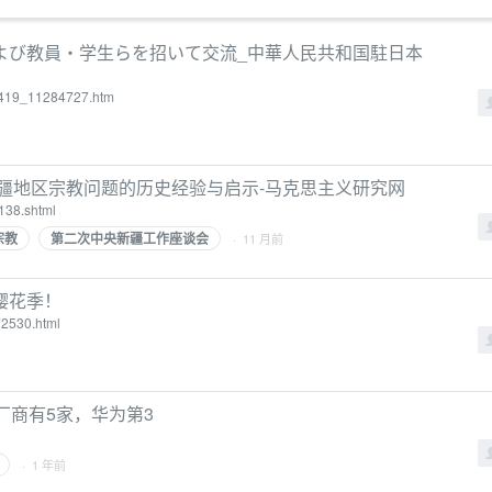
よび教員・学生らを招いて交流_中華人民共和国駐日本
40419_11284727.htm
南疆地区宗教问题的历史经验与启示-马克思主义研究网
138.shtml
宗教
第二次中央新疆工作座谈会
· 11 月前
樱花季！
72530.html
厂商有5家，华为第3
· 1 年前