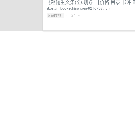
《赵俪生文集(全6册)》【价格 目录 书评
https://m.bookschina.com/8216757.htm
·
· 2 年前
玩命的青蛙