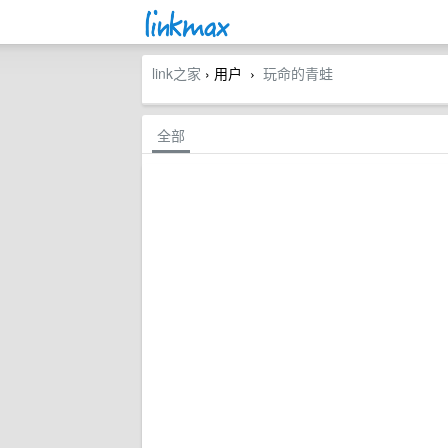
link之家
› 用户
玩命的青蛙
›
全部