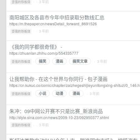
·
· 3 年前
坚强的铁板烧
南阳城区及各县市今年中招录取分数线汇总
https://m.thepaper.cn/newsDetail_forward_8691526
·
· 3 年前
坚强的铁板烧
《我的同学都很奇怪》 -
https://zhuanlan.zhihu.com/p/554335777
搞笑
漫画
搞笑文章
·
· 3 年前
坚强的铁板烧
让我帮助你 - 在这个世界与你同行 - 包子漫画
https://cn.kukuc.co/comic/chapter/zaizhegeshijieyunitongxing-shituzi/0_146.h
小说
动漫
漫画
·
· 3 年前
坚强的铁板烧
朱冲：09中网公开赛不只是比赛_新浪尚品
http://style.sina.com.cn/news/2009-10-23/092950377.shtml
·
· 3 年前
坚强的铁板烧