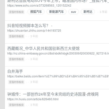
斯柯达首款电动SUV今年上市，瞄准国内市场？_搜狐汽车
https://www.sohu.com/a/373268563_120152242
搜狐汽车
新能源汽车
suv
斯柯达
·
· 3 年前
坚强的铁板烧
抖音短视频脚本怎么写？ -
https://zhuanlan.zhihu.com/p/144193725
·
· 3 年前
坚强的铁板烧
西藏概况_中华人民共和国驻新西兰大使馆
http://nz.china-embassy.gov.cn/ztbd/xbdkf/xbgk/200309/t20030922_927216.
·
· 3 年前
坚强的铁板烧
白井海芋
https://baike.baidu.com/item/%E7%99%BD%E4%BA%95%E6%B5%B7%E
·
· 3 年前
坚强的铁板烧
钟馗传：一部创作24年至今未完结的史诗国漫-虎嗅网
https://m.huxiu.com/article/626460.html
·
· 3 年前
坚强的铁板烧