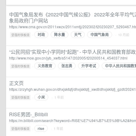
中国气象局发布《2022中国气候公报》 2022年全年平均
象局政府门户网站
https://www.cma.gov.cn/2011xwzx/2011xmtjj/202302/t20230207_5293467.ht
时政
降水量
天气
中国气象局
·
· 10 月前
坚强的铁板烧
“公民同招”实现中小学同时“起跑” - 中华人民共和国教育部
http://www.moe.gov.cn/jyb_xwfb/s5147/202005/t20200514_454037.html
义务教育
张志勇
升学考试
中华人民共和国教
·
坚强的铁板烧
正文页
https://zrzyhgh.wuhan.gov.cn/dhxjskfqfj/dhxjskfqfj_xwdt/dhxjskfqfj_gzdt/20
小米
·
· 1 年前
坚强的铁板烧
RISE男团-_Bilibili
https://m.bilibili.com/search?keyword=RISE%E7%94%B7%E5%9B%A2&from
rise
·
· 1 年前
坚强的铁板烧