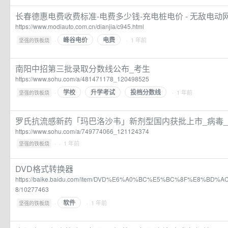
长春德惠电费收费标准-电费多少钱-充电桩电价 - 无敌电动
https://www.modiauto.com.cn/dianjia/c945.html
峰谷电价
电费
·
· 1 年前
坚强的铁板烧
南阳中招第三批录取分数线公布_考生
https://www.sohu.com/a/481471178_120498525
学校
升学考试
投档分数线
·
· 1 年前
坚强的铁板烧
罗氏抗流感新药「玛巴洛沙韦」新剂型国内获批上市_病毒_Insigh
https://www.sohu.com/a/749774066_121124374
·
· 1 年前
坚强的铁板烧
DVD格式转换器
https://baike.baidu.com/item/DVD%E6%A0%BC%E5%BC%8F%E8%B
8/10277463
软件
·
· 1 年前
坚强的铁板烧