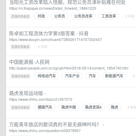
当阳光工资改革陷入怪圈，规范公务员津补贴难在何处
https://m.thepaper.cn/newsDetail_forward_18841225
时政
公务员
公务员改革
工资改革
·
· 2 年前
坚强的铁板烧
陈卓如工程流体力学第3版答案 - 抖音
https://www.douyin.com/zhuanti/7280261714707302437
·
· 2 年前
坚强的铁板烧
中国能源报-人民网
http://paper.people.com.cn/zgnyb/html/2018-05/14/content_1854740.htm
纯电动汽车
汽车产业
汽车
新能源汽车
·
· 2
坚强的铁板烧
路虎发现运动版 -
https://www.zhihu.com/topic/21267270
德国汽车
路虎中国
路虎发现4
路虎
·
· 2 年
坚强的铁板烧
万能青年旅店的歌词真的不是无病呻吟吗？ -
https://www.zhihu.com/question/439379957