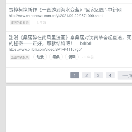
贾樟柯携新作《一直游到海水变蓝》“回家团圆”-中新网
http://www.chinanews.com.cn/yl/2021/09-22/9571000.shtml
·
· 3 年前
坚强的铁板烧
甜漫《桑落醉在南风里漫画》秦桑落对沈南肇奋起直追，死
的秘密——正好，那就结婚吧！__bilibili
https://www.bilibili.com/video/BV1vP41157gp/
动漫
秦桑
漫画
·
· 3 年前
坚强的铁板烧
1
2
3
4
下一