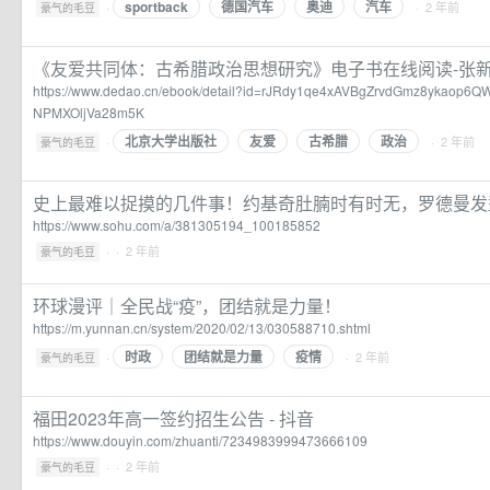
sportback
德国汽车
奥迪
汽车
·
· 2 年前
豪气的毛豆
《友爱共同体：古希腊政治思想研究》电子书在线阅读-张新刚
https://www.dedao.cn/ebook/detail?id=rJRdy1qe4xAVBgZrvdGmz8ykao
NPMXOljVa28m5K
北京大学出版社
友爱
古希腊
政治
·
· 2 年前
豪气的毛豆
史上最难以捉摸的几件事！约基奇肚腩时有时无，罗德曼发
https://www.sohu.com/a/381305194_100185852
·
· 2 年前
豪气的毛豆
环球漫评｜全民战“疫”，团结就是力量！
https://m.yunnan.cn/system/2020/02/13/030588710.shtml
时政
团结就是力量
疫情
·
· 2 年前
豪气的毛豆
福田2023年高一签约招生公告 - 抖音
https://www.douyin.com/zhuanti/7234983999473666109
·
· 2 年前
豪气的毛豆