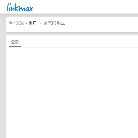
link之家
› 用户
豪气的毛豆
›
全部