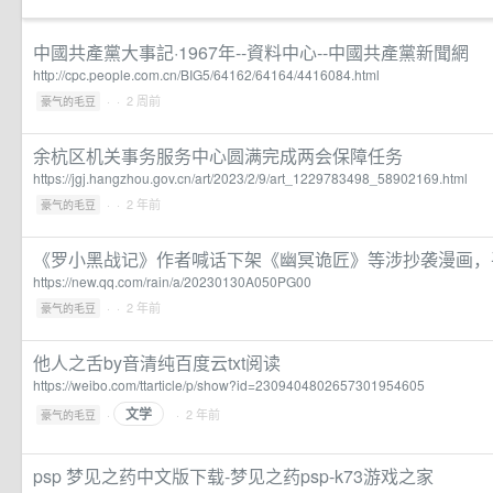
中國共產黨大事記·1967年--資料中心--中國共產黨新聞網
http://cpc.people.com.cn/BIG5/64162/64164/4416084.html
·
· 2 周前
豪气的毛豆
余杭区机关事务服务中心圆满完成两会保障任务
https://jgj.hangzhou.gov.cn/art/2023/2/9/art_1229783498_58902169.html
·
· 2 年前
豪气的毛豆
《罗小黑战记》作者喊话下架《幽冥诡匠》等涉抄袭漫画，
https://new.qq.com/rain/a/20230130A050PG00
·
· 2 年前
豪气的毛豆
他人之舌by音清纯百度云txt阅读
https://weibo.com/ttarticle/p/show?id=2309404802657301954605
文学
·
· 2 年前
豪气的毛豆
psp 梦见之药中文版下载-梦见之药psp-k73游戏之家