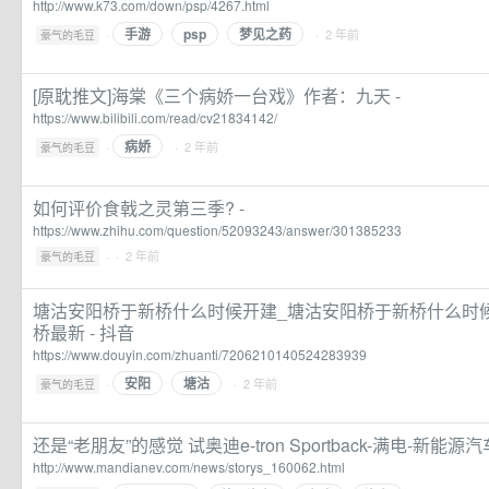
http://www.k73.com/down/psp/4267.html
手游
psp
梦见之药
·
· 2 年前
豪气的毛豆
[原耽推文]海棠《三个病娇一台戏》作者：九天 -
https://www.bilibili.com/read/cv21834142/
病娇
·
· 2 年前
豪气的毛豆
如何评价食戟之灵第三季? -
https://www.zhihu.com/question/52093243/answer/301385233
·
· 2 年前
豪气的毛豆
塘沽安阳桥于新桥什么时候开建_塘沽安阳桥于新桥什么时
桥最新 - 抖音
https://www.douyin.com/zhuanti/7206210140524283939
安阳
塘沽
·
· 2 年前
豪气的毛豆
还是“老朋友”的感觉 试奥迪e-tron Sportback-满电-新能源汽
http://www.mandianev.com/news/storys_160062.html