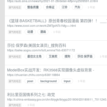
https://auto.sina.cn/news/hy/2021-01-28/detail-ikftpnny2509591.d.html
整备质量
合格证
江铃
汽车
·
· 3 年前
豪气的毛豆
《篮球·BASKETBALL》原创青春校园漫画 第四弹！！ ___
https://www.zcool.com.cn/work/ZMTgxNTc1Mg==.html
动漫
漫画
·
· 3 年前
豪气的毛豆
莎拉·保罗森(美国女演员)_搜狗百科
https://baike.sogou.com/m/fullLemma?lid=63071172
最佳女主角
艾美奖
搜狗
莎拉·保罗森
·
· 3 年
豪气的毛豆
ModelBox实战开发：RK3568实现摄像头虚拟背景 -
https://zhuanlan.zhihu.com/p/638118864
post
background
input
·
· 3 年前
豪气的毛豆
利比里亚国情系列之七: 政党
http://lr.china-embassy.gov.cn/chn/lblygk/lblygq/201806/t20180611_7011240
·
· 3 年前
豪气的毛豆