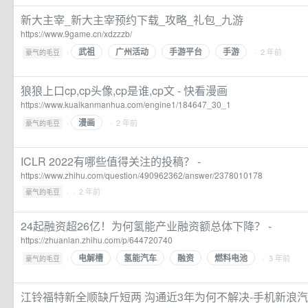
新大主宰_新大主宰预约下载_攻略_礼包_九游
https://www.9game.cn/xdzzzb/
武祖
广州活动
手游平台
手游
·
· 2 年前
豪气的毛豆
狼狼上口cp,cp头像,cp是谁,cp文 - 快看漫画
https://www.kuaikanmanhua.com/engine1/184647_30_1
漫画
·
· 2 年前
豪气的毛豆
ICLR 2022有哪些值得关注的投稿？ -
https://www.zhihu.com/question/490962362/answer/2378010178
·
· 2 年前
豪气的毛豆
24起融资超26亿！为何氢能产业融资额总体下降？ -
https://zhuanlan.zhihu.com/p/644720740
电解槽
氢能汽车
融资
燃料电池
·
· 3 年前
豪气的毛豆
江铃福特新全顺缺斤短两 沟通近3年为何不解决-手机新浪