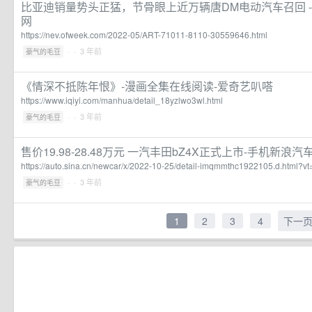
比亚迪销量势头正猛，节骨眼上近万辆唐DM电动汽车召回 - 
网
https://nev.ofweek.com/2022-05/ART-71011-8110-30559646.html
·
· 3 年前
豪气的毛豆
《情深不抵陈年恨》-漫画全集在线阅读-爱奇艺叭嗒
https://www.iqiyi.com/manhua/detail_18yzlwo3wl.html
·
· 3 年前
豪气的毛豆
售价19.98-28.48万元 一汽丰田bZ4X正式上市-手机新浪汽
https://auto.sina.cn/newcar/x/2022-10-25/detail-imqmmthc1922105.d.html?
·
· 3 年前
豪气的毛豆
1
2
3
4
下一