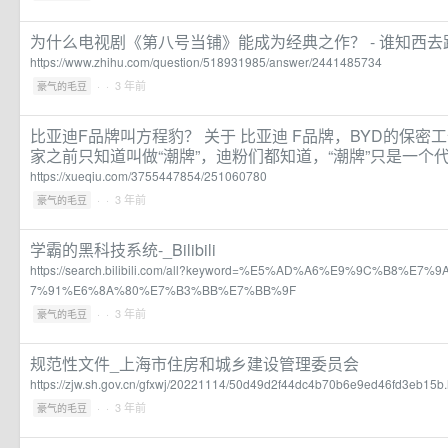
为什么电视剧《第八号当铺》能成为经典之作？ - 谁知西去路
https://www.zhihu.com/question/518931985/answer/2441485734
·
· 3 年前
豪气的毛豆
比亚迪F品牌叫方程豹？ 关于 比亚迪 F品牌，BYD的保密
家之前只知道叫做“潮牌”，迪粉们都知道，“潮牌”只是一个代称，
https://xueqiu.com/3755447854/251060780
·
· 3 年前
豪气的毛豆
学霸的黑科技系统-_Bilibili
https://search.bilibili.com/all?keyword=%E5%AD%A6%E9%9C%B8%
7%91%E6%8A%80%E7%B3%BB%E7%BB%9F
·
· 3 年前
豪气的毛豆
规范性文件_上海市住房和城乡建设管理委员会
https://zjw.sh.gov.cn/gfxwj/20221114/50d49d2f44dc4b70b6e9ed46fd3eb15b.
·
· 3 年前
豪气的毛豆