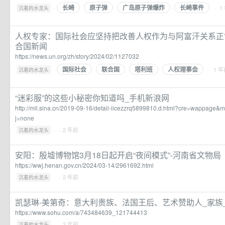
长崎
原子弹
广岛原子弹爆炸
长崎事件
·
· 1
沉着的水龙头
人权专家：国际社会应坚持把改善人权作为与阿富汗关系正常化的
合国新闻
https://news.un.org/zh/story/2024/02/1127032
国际社会
联合国
塔利班
人权理事会
·
· 1 
沉着的水龙头
“迷彩服”的这些小秘密你知道吗_手机新浪网
http://mil.sina.cn/2019-09-16/detail-iicezzrq5899810.d.html?cre=wappage
j=none
·
· 2 年前
沉着的水龙头
安阳：殷墟博物馆3月18日起开启“夜间模式”-河南省文物局
https://wwj.henan.gov.cn/2024/03-14/2961692.html
·
· 2 年前
沉着的水龙头
凯瑟琳-美第奇：意大利贵族、法国王后、艺术赞助人_家族_利奥
https://www.sohu.com/a/743484639_121744413
·
· 2 年前
沉着的水龙头