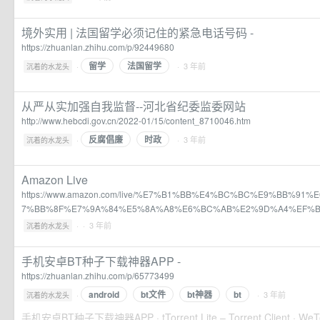
境外实用 | 法国留学必须记住的紧急电话号码 -
https://zhuanlan.zhihu.com/p/92449680
留学
法国留学
·
· 3 年前
沉着的水龙头
从严从实加强自我监督--河北省纪委监委网站
http://www.hebcdi.gov.cn/2022-01/15/content_8710046.htm
反腐倡廉
时政
·
· 3 年前
沉着的水龙头
Amazon Live
https://www.amazon.com/live/%E7%B1%BB%E4%BC%BC%E9%BB%9
7%BB%8F%E7%9A%84%E5%8A%A8%E6%BC%AB%E2%9D%A4%EF%B
·
· 3 年前
沉着的水龙头
手机安卓BT种子下载神器APP -
https://zhuanlan.zhihu.com/p/65773499
android
bt文件
bt神器
bt
·
· 3 年前
沉着的水龙头
手机安卓BT种子下载神器APP · tTorrent Lite – Torrent Client · WeTor