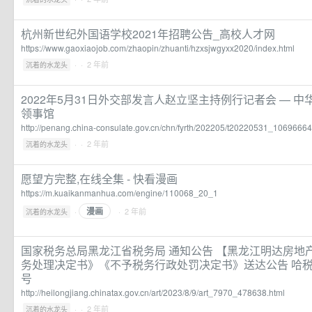
杭州新世纪外国语学校2021年招聘公告_高校人才网
https://www.gaoxiaojob.com/zhaopin/zhuanti/hzxsjwgyxx2020/index.html
·
· 2 年前
沉着的水龙头
2022年5月31日外交部发言人赵立坚主持例行记者会 — 
领事馆
http://penang.china-consulate.gov.cn/chn/fyrth/202205/t20220531_10696664
·
· 2 年前
沉着的水龙头
愿望方完整,在线全集 - 快看漫画
https://m.kuaikanmanhua.com/engine/110068_20_1
漫画
·
· 2 年前
沉着的水龙头
国家税务总局黑龙江省税务局 通知公告 【黑龙江明达房地
务处理决定书》《不予税务行政处罚决定书》送达公告 哈税稽
号
http://heilongjiang.chinatax.gov.cn/art/2023/8/9/art_7970_478638.html
·
· 2 年前
沉着的水龙头