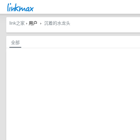
link之家
› 用户
沉着的水龙头
›
全部