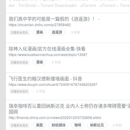
der · TorrDroid – Torrent Downloader · aTorrent · uTorrent – Torren
我们高中学的可能是一篇假的《逍遥游》！ -
https://zhuanlan.zhihu.com/p/27858482
漫画
逍遥游
·
· 3 年前
沉着的水龙头
除神入化漫画|官方在线漫画全集-快看
https://www.kuaikanmanhua.com/web/topic/13587
漫画
·
· 3 年前
沉着的水龙头
飞行医生约翰汉德斯撞墙画面 - 抖音
https://www.douyin.com/zhuanti/7240916787448203297
·
· 3 年前
沉着的水龙头
瑞幸咖啡否认重回纳斯达克 业内人士称仍存诸多障碍需要“漫
国网
http://finance.china.com.cn/news/20220120/5732858.shtml
美股
财经媒体
咖啡
纳斯达克
·
· 3 年前
沉着的水龙头