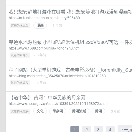
我只想安静地打游戏在哪看,我只想安静地打游戏漫剧漫画视频
https://m.kuaikanmanhua.com/query/696480
漫画
·
· 3 年前
沉着的水龙头
铭迪水地源热泵 小型3P/5P常温机组 220V/380V可选 一
https://www.1688.com/xunjia/-7ondh9hu.html
·
· 3 年前
沉着的水龙头
种子网站（大型单机游戏，古老电影必备）_torrentkitty_Sta
https://blog.csdn.net/qq_35425070/article/details/101810263
·
· 3 年前
沉着的水龙头
【道中华】 黄河：中华民族的母亲河
https://www.neac.gov.cn/seac/c103391/202210/1158972.shtml
文化
母亲河
黄河流域
黄河
·
· 3 年前
沉着的水龙头
1
2
3
4
下一