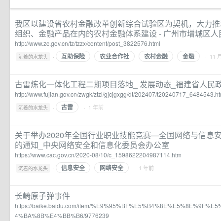
我区以建设省农村金融改革创新综合试验区为契机，大力推
组织、金融产品在内的农村金融体系建设 - 广州市增城区
http://www.zc.gov.cn/tz/tzzx/content/post_3822576.html
互助保险
农业合作社
农村金融
金融
·
· 11 
沉着的水龙头
古雷炼化一体化工程二期项目落地_ 发展动态_福建省人民
http://www.fujian.gov.cn/zwgk/ztzl/gjcjgxgg/dt/202407/t20240717_6484543.h
古雷
·
· 1 年前
沉着的水龙头
关于举办2020年全国行业职业技能竞赛—全国网络与信息
的通知_中央网络安全和信息化委员会办公室
https://www.cac.gov.cn/2020-08/10/c_1598622204987114.htm
信息安全
网络安全
·
· 1 年前
沉着的水龙头
长崎原子弹事件
https://baike.baidu.com/item/%E9%95%BF%E5%B4%8E%E5%8E%9F
4%BA%8B%E4%BB%B6/9776239