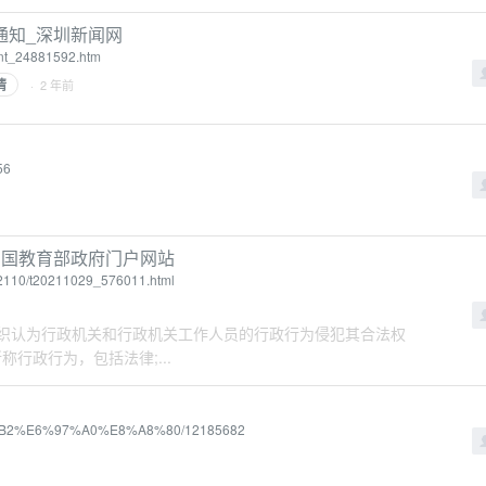
通知_深圳新闻网
ent_24881592.htm
情
· 2 年前
56
和国教育部政府门户网站
/202110/t20211029_576011.html
者其他组织认为行政机关和行政机关工作人员的行政行为侵犯其合法权
行政行为，包括法律;...
%89%B2%E6%97%A0%E8%A8%80/12185682