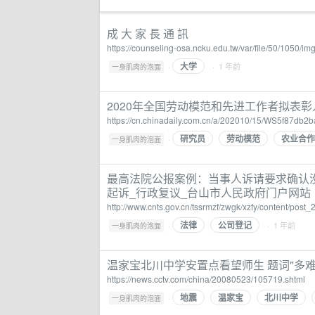
成 大 家 長 通 訊
https://counseling-osa.ncku.edu.tw/var/file/50/1050/i
大学
·
· 1 年前
一身肌肉的泡面
2020年全国劳动模范和先进工作者拟表彰人
https://cn.chinadaily.com.cn/a/202010/15/WS5f87db
研究员
劳动模范
农业合作
·
一身肌肉的泡面
最高法院公报案例：当事人诉请要求确认
起诉_行政复议_台山市人民政府门户网站
http://www.cnts.gov.cn/tssrmzf/zwgk/xzfy/content/post
法律
公司登记
·
· 1 年前
一身肌肉的泡面
温家宝北川中学安置点看望师生 题词"多难兴邦
https://news.cctv.com/china/20080523/105719.shtml
地震
温家宝
北川中学
·
一身肌肉的泡面