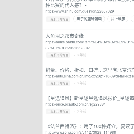
种比赛的代入感？ -
https://www.zhihu.com/question/22867029
黑子的篮球漫画
井上雄彦
·
一身肌肉的泡面
人鱼泪之都市奇缘
https://baike.baidu.com/item/%E4%BA%BA
87%E7%BC%98/16578341
·
· 3 年前
一身肌肉的泡面
销量、价格、折扣、口碑…这里有北京汽车
https://auto.sina.com.cn/info/cx/2021-10-09/detail-
·
· 3 年前
一身肌肉的泡面
【星途追风】新星途星途追风报价_星途追
https://price.pcauto.com.cn/sg22988/
·
· 3 年前
一身肌肉的泡面
《法兰西特派》：用了100种媒介，复读了
http://www.sohu.com/a/511273928_114988