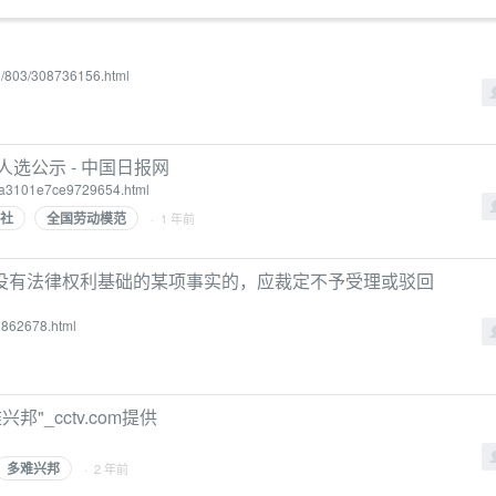
mg/803/308736156.html
选公示 - 中国日报网
2ba3101e7ce9729654.html
社
全国劳动模范
· 1 年前
没有法律权利基础的某项事实的，应裁定不予受理或驳回
_2862678.html
"_cctv.com提供
多难兴邦
· 2 年前