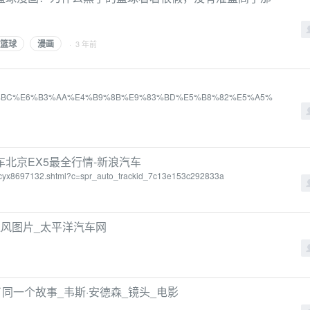
篮球
漫画
· 3 年前
%E9%B1%BC%E6%B3%AA%E4%B9%8B%E9%83%BD%E5%B8%82%E5%A5%
北京EX5最全行情-新浪汽车
iktzscyx8697132.shtml?c=spr_auto_trackid_7c13e153c292833a
风图片_太平洋汽车网
同一个故事_韦斯·安德森_镜头_电影