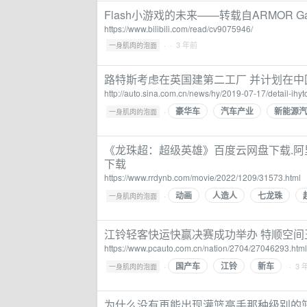
Flash小游戏的未来——转载自ARMOR Ga
https://www.bilibili.com/read/cv9075946/
·
· 3 年前
一身肌肉的泡面
路特斯考虑在英国建第二工厂 并计划在中国
http://auto.sina.com.cn/news/hy/2019-07-17/detail-ih
豪华车
汽车产业
新能源汽
·
一身肌肉的泡面
《龙珠超：超级英雄》百度云网盘下载.阿里云
下载
https://www.rrdynb.com/movie/2022/1209/31573.html
动画
人造人
七龙珠
·
一身肌肉的泡面
江铃轻客快运快赢决赛成功举办 特顺空间
https://www.pcauto.com.cn/nation/2704/27046293.html
国产车
江铃
新车
·
· 3 
一身肌肉的泡面
为什么没有再能出现灌篮高手那种级别的