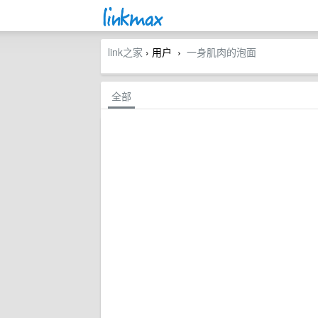
link之家
› 用户
一身肌肉的泡面
›
全部