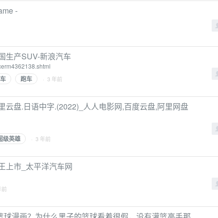
me -
生产SUV-新浪汽车
ytcerm4362138.shtml
车
跑车
· 3 年前
盘.日语中字.(2022)_人人电影网,百度云盘,阿里网盘
超级英雄
· 3 年前
王上市_太平洋汽车网
年前
篮球漫画？为什么黑子的篮球看着很假，没有灌篮高手那