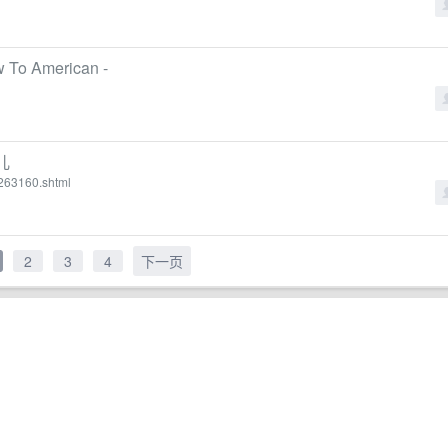
 American -
儿
7263160.shtml
2
3
4
下一页