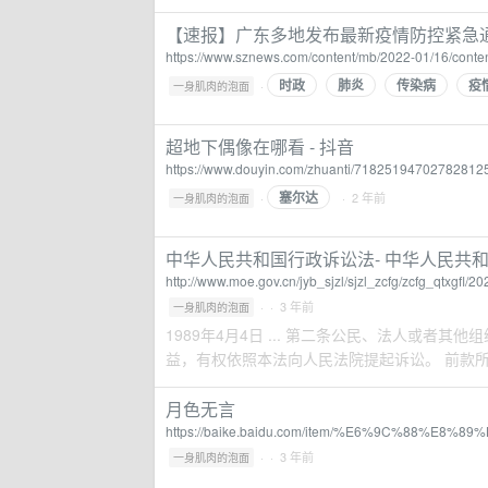
【速报】广东多地发布最新疫情防控紧急
https://www.sznews.com/content/mb/2022-01/16/cont
时政
肺炎
传染病
疫
·
一身肌肉的泡面
超地下偶像在哪看 - 抖音
https://www.douyin.com/zhuanti/71825194702782812
塞尔达
·
· 2 年前
一身肌肉的泡面
中华人民共和国行政诉讼法- 中华人民共
http://www.moe.gov.cn/jyb_sjzl/sjzl_zcfg/zcfg_qtxgfl
·
· 3 年前
一身肌肉的泡面
1989年4月4日 ... 第二条公民、法人或
益，有权依照本法向人民法院提起诉讼。 前款所称
月色无言
https://baike.baidu.com/item/%E6%9C%88%E8
·
· 3 年前
一身肌肉的泡面