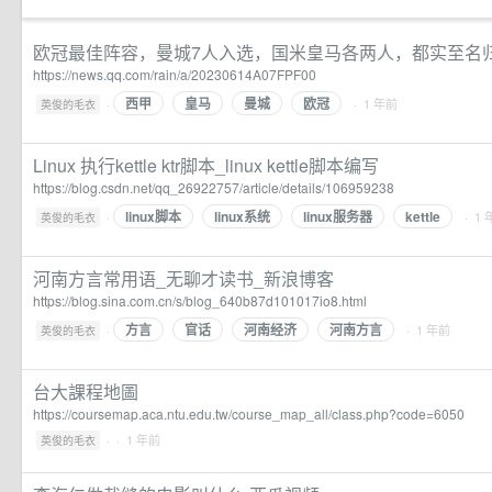
欧冠最佳阵容，曼城7人入选，国米皇马各两人，都实至名
https://news.qq.com/rain/a/20230614A07FPF00
西甲
皇马
曼城
欧冠
·
· 1 年前
英俊的毛衣
Linux 执行kettle ktr脚本_linux kettle脚本编写
https://blog.csdn.net/qq_26922757/article/details/106959238
linux脚本
linux系统
linux服务器
kettle
·
· 1
英俊的毛衣
河南方言常用语_无聊才读书_新浪博客
https://blog.sina.com.cn/s/blog_640b87d101017io8.html
方言
官话
河南经济
河南方言
·
· 1 年前
英俊的毛衣
台大課程地圖
https://coursemap.aca.ntu.edu.tw/course_map_all/class.php?code=6050
·
· 1 年前
英俊的毛衣