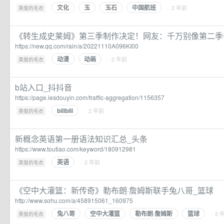
文化
玉
玉石
中国航班
·
· 2 年前
英俊的毛衣
《转生成史莱姆》第三季制作决定！网友：千万别像第二季
https://new.qq.com/rain/a/20221110A096KI00
动漫
动画
·
· 2 年前
英俊的毛衣
b站入口_抖抖音
https://page.iesdouyin.com/traffic-aggregation/1156357
bilibili
·
· 2 年前
英俊的毛衣
新概念英语第一册语法知识汇总_头条
https://www.toutiao.com/keyword/180912981
英语
·
· 2 年前
英俊的毛衣
《空中大灌篮：新传奇》勒布朗·詹姆斯联手兔八哥_篮球
http://www.sohu.com/a/458915061_160975
兔八哥
空中大灌篮
勒布朗·詹姆斯
篮球
·
· 2 
英俊的毛衣