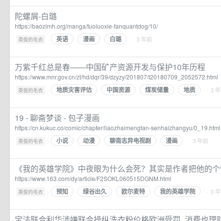
陀螺屑-白璐
https://baozimh.org/manga/tuoluoxie-fanquantdog/10/
英语
漫画
白璐
·
· 3 年前
英俊的毛衣
万紫千红总是春——中国矿产资源开发与保护10年历程
https://www.mnr.gov.cn/zt/hd/dqr/39/dzyzy/201807/t20180709_2052572.html
地质灾害评估
中国资源
煤炭储量
地质
·
· 3 
英俊的毛衣
19 - 聊斋梦谈 - 包子漫画
https://cn.kukuc.co/comic/chapter/liaozhaimengtan-senhaizhangyu/0_19.html
小说
动漫
聊斋志异电视剧
漫画
·
· 3 年前
英俊的毛衣
《我的英雄学院》中夜眼为什么会死？其实是作者把他的个
https://www.163.com/dy/article/F2SOKL060515DGNM.html
预知
绿谷出久
欧尔麦特
我的英雄学院
·
· 3 
英俊的毛衣
宝洁联合利华涉嫌联合操纵洗衣粉价格欧洲受罚_消费也理财