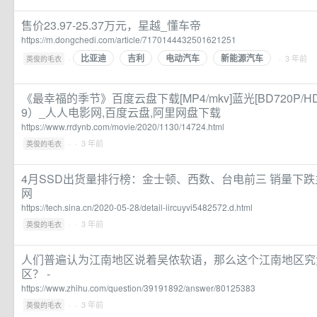
售价23.97-25.37万元，星越_懂车帝
https://m.dongchedi.com/article/7170144432501621251
比亚迪
吉利
电动汽车
新能源汽车
·
· 3 年前
英俊的毛衣
《最幸福的季节》百度云盘下载[MP4/mkv]蓝光[BD720P/HD
9）_人人电影网,百度云盘,阿里网盘下载
https://www.rrdynb.com/movie/2020/1130/14724.html
·
· 3 年前
英俊的毛衣
4月SSD出货量排行榜：金士顿、西数、台电前三 销量下
网
https://tech.sina.cn/2020-05-28/detail-iircuyvi5482572.d.html
·
· 3 年前
英俊的毛衣
人们普遍认为江南地区说着吴侬软语，那么这个江南地区究
区？ -
https://www.zhihu.com/question/39191892/answer/80125383
·
· 3 年前
英俊的毛衣