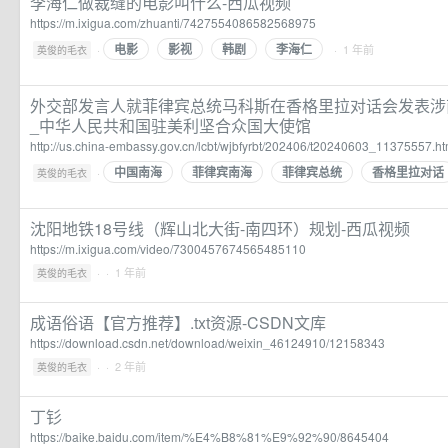
李海仁做裁缝的电影叫什么-西瓜视频
https://m.ixigua.com/zhuanti/7427554086582568975
电影
影视
韩剧
李海仁
·
· 1 年前
英俊的毛衣
外交部发言人就菲律宾总统马科斯在香格里拉对话会发表涉
_中华人民共和国驻美利坚合众国大使馆
http://us.china-embassy.gov.cn/lcbt/wjbfyrbt/202406/t20240603_11375557.h
中国南海
菲律宾南海
菲律宾总统
香格里拉对话
·
英俊的毛衣
沈阳地铁18号线（辉山北大街-南四环）规划-西瓜视频
https://m.ixigua.com/video/7300457674565485110
·
· 1 年前
英俊的毛衣
成语俗语【官方推荐】.txt资源-CSDN文库
https://download.csdn.net/download/weixin_46124910/12158343
·
· 2 年前
英俊的毛衣
丁钐
https://baike.baidu.com/item/%E4%B8%81%E9%92%90/8645404