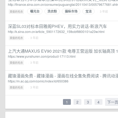
http://finance.sina.com.cn/consume/puguangtai/20110413/00579677681.sht
曝光台
洗衣粉
操纵市场
宝洁
·
· 3 年前
英俊的毛衣
深蓝SL03对标本田雅阁PHEV，用实力说话-新浪汽车
http://k.sina.com.cn/article_5901172632_15fbcbf9800101a23w.html
·
· 3 年前
英俊的毛衣
上汽大通MAXUS EV90 2021款 电尊王营运版 加长轴高顶 
https://www.yunshuren.com/product-17113.html
·
· 3 年前
英俊的毛衣
藏锋漫画免费 - 藏锋漫画 - 漫画在线全集免费阅读 - 腾讯动
https://m.ac.qq.com/comic/index/id/650386
·
· 3 年前
英俊的毛衣
1
2
3
4
下一