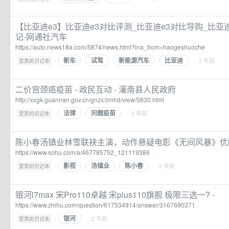
【比亚迪e3】比亚迪e3对比评测_比亚迪e3对比导购_比亚迪
记-网通社汽车
https://auto.news18a.com/5874/news.html?ina_from=haogeshuoche
新车
试驾
新能源汽车
比亚迪
·
· 2 年前
爱笑的日记本
二价宫颈癌疫苗 - 政民互动 - 灌南县人民政府
http://xxgk.guannan.gov.cn/gnzx/zmhd/view/5830.html
法律
问题疫苗
·
· 2 年前
爱笑的日记本
陈小春汤镇业林雪联袂主演，动作悬疑电影《无间风暴》优
https://www.sohu.com/a/467785752_121119386
影视
汤镇业
陈小春
·
· 2 年前
爱笑的日记本
银河l7max 宋Pro110卓越 宋plus110旗舰 极限三选一? -
https://www.zhihu.com/question/617534914/answer/3167690371
银河
·
· 2 年前
爱笑的日记本