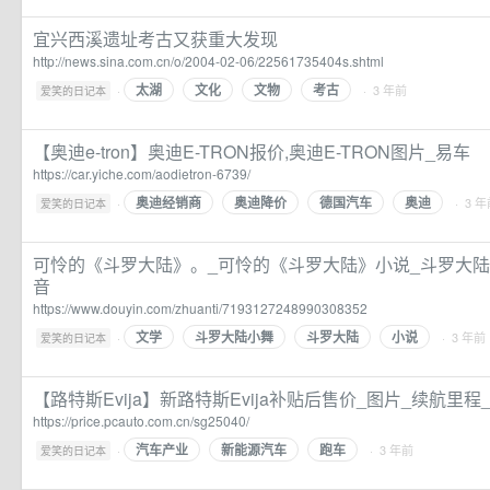
宜兴西溪遗址考古又获重大发现
http://news.sina.com.cn/o/2004-02-06/22561735404s.shtml
太湖
文化
文物
考古
·
· 3 年前
爱笑的日记本
【奥迪e-tron】奥迪E-TRON报价,奥迪E-TRON图片_易车
https://car.yiche.com/aodietron-6739/
奥迪经销商
奥迪降价
德国汽车
奥迪
·
· 3 
爱笑的日记本
可怜的《斗罗大陆》。_可怜的《斗罗大陆》小说_斗罗大陆最
音
https://www.douyin.com/zhuanti/7193127248990308352
文学
斗罗大陆小舞
斗罗大陆
小说
·
· 3 年前
爱笑的日记本
【路特斯Evija】新路特斯Evija补贴后售价_图片_续航里
https://price.pcauto.com.cn/sg25040/
汽车产业
新能源汽车
跑车
·
· 3 年前
爱笑的日记本