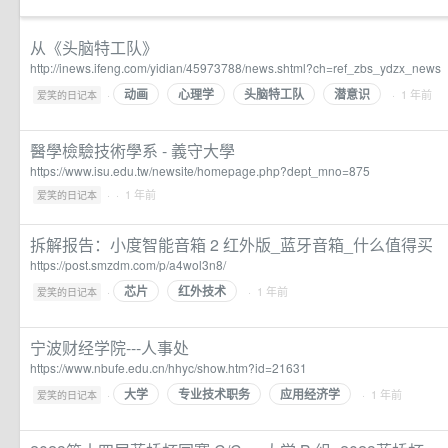
从《头脑特工队》
http://inews.ifeng.com/yidian/45973788/news.shtml?ch=ref_zbs_ydzx_news
动画
心理学
头脑特工队
潜意识
·
· 1 年前
爱笑的日记本
醫學檢驗技術學系 - 義守大學
https://www.isu.edu.tw/newsite/homepage.php?dept_mno=875
·
· 1 年前
爱笑的日记本
拆解报告：小度智能音箱 2 红外版_蓝牙音箱_什么值得买
https://post.smzdm.com/p/a4wol3n8/
芯片
红外技术
·
· 1 年前
爱笑的日记本
宁波财经学院---人事处
https://www.nbufe.edu.cn/hhyc/show.htm?id=21631
大学
专业技术职务
应用经济学
·
· 1 年前
爱笑的日记本