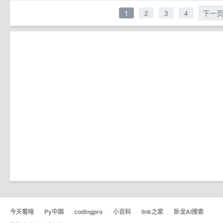
1
2
3
4
下一
今天看啥
·
Py中国
·
codingpro
·
小百科
·
link之家
·
卧龙AI搜索