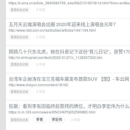
https://k.sina.cn/article_3840084769_e4e30b21019018r1d.html?from=ent&
·
· 3 年前
爱笑的日记本
五月天云端演唱会出圈 2020年迎来线上演唱会元年？
http://www.nbd.com.cn/rss/toutiao/articles/1441194.html
·
· 3 年前
爱笑的日记本
照顾几十只东北虎，她在抖音记下这份“育儿日记”，获赞170
http://m.xinhuanet.com/tech/2022-01/27/c_1128307303.htm
·
· 3 年前
爱笑的日记本
台湾车企昶洧在法兰克福车展发布首款SUV 【图】- 车云网
http://www.cheyun.com/content/18162
·
· 3 年前
爱笑的日记本
狂飙：看到李有田临终前祭拜的牌位，才明白李宏伟为什么
https://c.m.163.com/news/a/I0NCHKPQ0525KM8D.html
李青
李宏伟
·
· 3 年前
爱笑的日记本