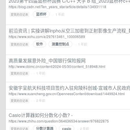
2023第十四届蓝桥杯国赛 C/C++ 大学 B 组_2023蓝桥杯c+
https://blog.csdn.net/Ten_years_star/article/details/134931118
蓝桥杯
·
· 1 年前
爱笑的日记本
前沿资讯 | 实操讲解Inpho从空三加密到正射影像生产流程
https://www.sohu.com/a/297613461_100006589
软件
测量控制点
·
· 1 年前
爱笑的日记本
高质量发展意外险_中国银行保险报网
http://www.cbimc.cn/content/2024-05/30/content_518948.html
·
· 1 年前
爱笑的日记本
安徽宇呈航天科技项目签约入驻宛陵科创城-宣城市人民政
https://www.xuancheng.gov.cn/OpennessContent/download/1449924.html
·
· 2 年前
爱笑的日记本
Casio计算器如何分数化小数? -
https://www.zhihu.com/question/364636534/answer/976822875
分数计算器
casio
·
· 2 年前
爱笑的日记本