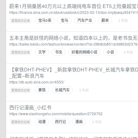
蔚来1月销量居40万元以上高端纯电车首位 ET5上险量超宝
https://finance.sina.com.cn/stock/usstock/c/2023-02-13/doc-imyfpwqu934741
宝马3系
宝马
汽车产业
蔚来
·
· 3 年前
爱笑的日记本
五本主角是妖怪的网络小说，知道四本以上的，是老书虫无疑
https://baike.baidu.com/tashuo/browse/content?id=08b8cb851dcfd863d237
文学
书虫
好看的网络小说
小说
·
· 3 年前
爱笑的日记本
【拿铁DHT-PHEV】_新款拿铁DHT-PHEV_长城汽车拿铁
_配置–新浪汽车
https://db.auto.sina.com.cn/4553/
拿铁
长城汽车
·
· 3 年前
爱笑的日记本
西行记漫画_小红书
https://www.xiaohongshu.com/mobile/question/2726752
动漫
西行记
漫画
·
· 3 年前
爱笑的日记本