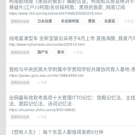
柯南剧场版《黑铁的鱼影》编剧访谈，柯南和灰原哀绝对不会
悬疑片|江户川柯南|名侦探柯南：黑铁的鱼影_网易订阅
https://www.163.com/dy/article/I4S7HN8O055632Y6.html
日本动漫
名侦探柯南
黑铁
灰原哀
·
· 3 年前
爱笑的日记本
纯电紧凑型车 全新宝骏云朵将于8月上市 直指海豚_我家汽
http://www.myhomeok.com/content/20510.html
国产车
新车
·
· 3 年前
爱笑的日记本
我校与中央民族大学附属中学贵阳学校共建协同育人基地-
https://jiaowu.gznc.edu.cn/info/1888/4693.htm
·
· 3 年前
爱笑的日记本
全网最有效软考高项十大管理ITTO记忆：宫殿记忆法、主
法、跟踪记忆法、诗词记忆法 -
https://zhuanlan.zhihu.com/p/500168842
·
· 3 年前
爱笑的日记本
《怒呛人生》：每个东亚人都值得发疯5分钟