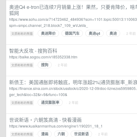
奥迪Q4 e-tron已连续7月销量上涨！果然，只要肯降价，
狐网
https://www.sohu.com/a/714723462_484936?scm=1101.topic:50013:11006
spm=smpc.channel_218.block7_109_wVJeVa_
奥迪降价
德国汽车
奥迪q4
奥迪
·
· 2 年前
文质彬彬的熊猫
智能大反攻 - 搜狗百科
https://baike.sogou.com/v185352338.htm
搜狗
·
· 2 年前
文质彬彬的熊猫
新债王：美国通胀即将触底，明年涨超2%|通货膨胀率_新
https://finance.sina.com.cn/stock/usstock/c/2020-12-09/doc-iiznezxs595980
ger_tech&loc=32&r=9&rfunc=100&
通货膨胀率
·
· 2 年前
文质彬彬的熊猫
世说新语・六朝笈高清 - 快看漫画
https://www.kuaikanmanhua.com/engine1/190201_18_1
漫画
六朝
世说新语
·
· 2 年前
文质彬彬的熊猫