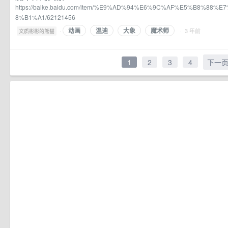
https://baike.baidu.com/item/%E9%AD%94%E6%9C%AF%E5%B8%88
8%B1%A1/62121456
动画
温迪
大象
魔术师
·
· 3 年前
文质彬彬的熊猫
1
2
3
4
下一