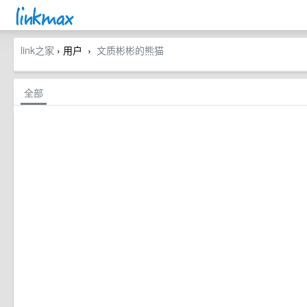
link之家
› 用户
文质彬彬的熊猫
›
全部