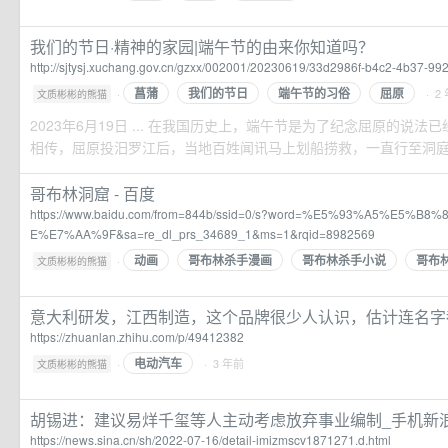
我们的节日·精神的家园|端午节的由来你知道吗？
http://sjtysj.xuchang.gov.cn/gzxx/002001/20230619/33d2986f-b4c2-4b37-9
菖蒲
我们的节日
端午节的习俗
屈原
·
· 2
文质彬彬的熊猫
2023年6月19日 ... 在我国历史上，端午节是为了纪念屈原的说法
相传，屈原投汨罗江后，当地百姓闻讯马上划船捞救，一直行至洞庭湖
哥布林洞窟 - 百度
https://www.baidu.com/from=844b/ssid=0/s?word=%E5%93%A5%E5%
E%E7%AA%9F&sa=re_dl_prs_34689_1&ms=1&rqid=8982569
动画
哥布林杀手漫画
哥布林杀手小说
哥布
·
文质彬彬的熊猫
意大利研发，江西制造，这个品牌很少人认识，估计连名字都
https://zhuanlan.zhihu.com/p/49412382
电动汽车
·
· 3 年前
文质彬彬的熊猫
胡锡进：建议易烊千玺等人主动考虑放弃事业编制_手机新
https://news.sina.cn/sh/2022-07-16/detail-imizmscv1871271.d.html