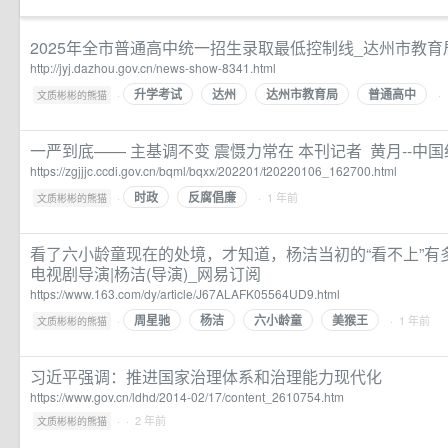
2025年全市普通高中统一招生录取最低控制线_达州市教育
http://jyj.dazhou.gov.cn/news-show-8341.html
升学考试
达州
达州市教育局
普通高中
·
·
文质彬彬的熊猫
一严到底—— 主基调不变 震慑力常在 本刊记者 黄月--中
https://zgjjjc.ccdi.gov.cn/bqml/bqxx/202201/t20220106_162700.html
时政
反腐倡廉
·
· 1 年前
文质彬彬的熊猫
看了六小龄童现在的处境，才知道，杨洁当初的“看不上”有多
电视剧导演|杨洁(导演)_网易订阅
https://www.163.com/dy/article/J67ALAFK05564UD9.html
周星驰
杨洁
六小龄童
美猴王
·
· 1 年前
文质彬彬的熊猫
习近平强调：推进国家治理体系和治理能力现代化
https://www.gov.cn/ldhd/2014-02/17/content_2610754.htm
·
· 2 年前
文质彬彬的熊猫